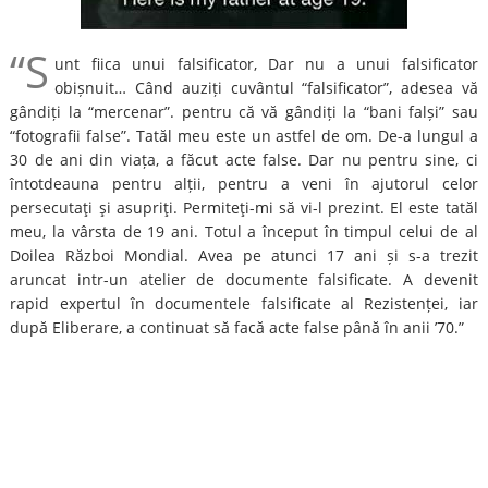
“S
unt fiica unui falsificator, Dar nu a unui falsificator
obișnuit… Când auziți cuvântul “falsificator”, adesea vă
gândiți la “mercenar”. pentru că vă gândiți la “bani falși” sau
“fotografii false”. Tatăl meu este un astfel de om. De-a lungul a
30 de ani din viața, a făcut acte false. Dar nu pentru sine, ci
întotdeauna pentru alții, pentru a veni în ajutorul celor
persecutaţi şi asupriţi. Permiteţi-mi să vi-l prezint. El este tatăl
meu, la vârsta de 19 ani. Totul a început în timpul celui de al
Doilea Război Mondial. Avea pe atunci 17 ani și s-a trezit
aruncat intr-un atelier de documente falsificate. A devenit
rapid expertul în documentele falsificate al Rezistenței, iar
după Eliberare, a continuat să facă acte false până în anii ’70.”