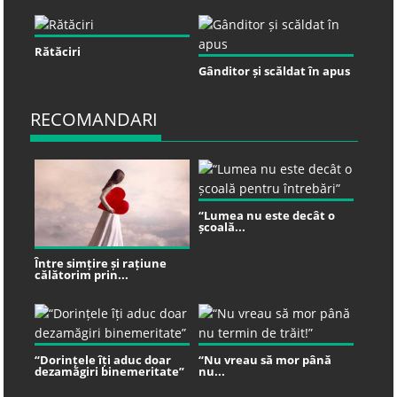
Rătăciri
Gânditor și scăldat în apus
RECOMANDARI
“Lumea nu este decât o
școală...
Între simțire și rațiune
călătorim prin...
“Dorințele îți aduc doar
“Nu vreau să mor până
dezamăgiri binemeritate”
nu...