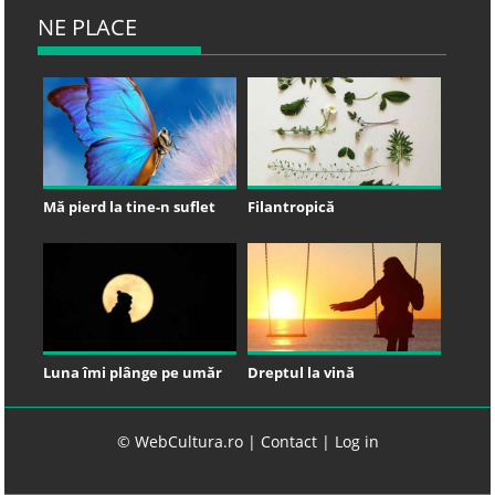
NE PLACE
Mă pierd la tine-n suflet
Filantropică
Luna îmi plânge pe umăr
Dreptul la vină
© WebCultura.ro |
Contact
|
Log in