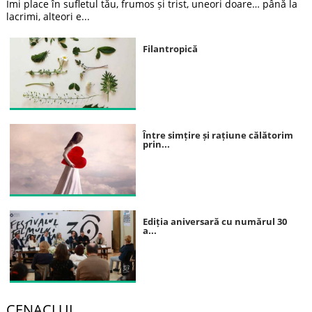
Îmi place în sufletul tău, frumos și trist, uneori doare… până la
lacrimi, alteori e...
Filantropică
Între simțire și rațiune călătorim
prin...
Ediția aniversară cu numărul 30
a...
CENACLUL