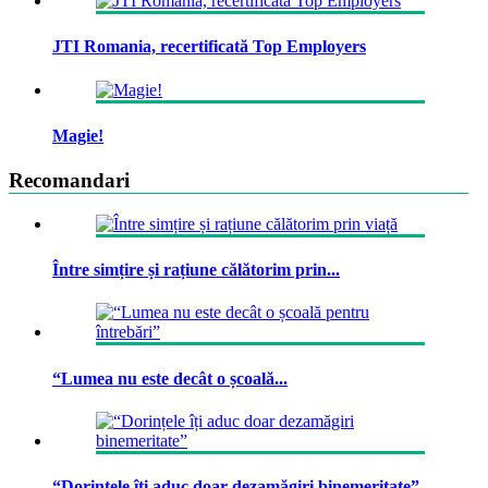
JTI Romania, recertificată Top Employers
Magie!
Recomandari
Între simțire și rațiune călătorim prin...
“Lumea nu este decât o școală...
“Dorințele îți aduc doar dezamăgiri binemeritate”