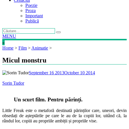
Cenaclul
Poezie
Proza
Important
Publică
MENU
»
Home
>
Film
>
Animatie
>
Micul monstru
September 16 2013
October 10 2014
Sorin Tudor
Un scurt film. Pentru părinți.
Little Freak este o metaforă destinată părinților care, uneori, devin
obsedați de așteptările pe care le au de la copiii lor, uitând că, la
rândul lor, copiii au propriile ambiții și propriile vise.