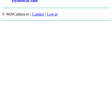
Dreptul la vină
© WebCultura.ro |
Contact
|
Log in