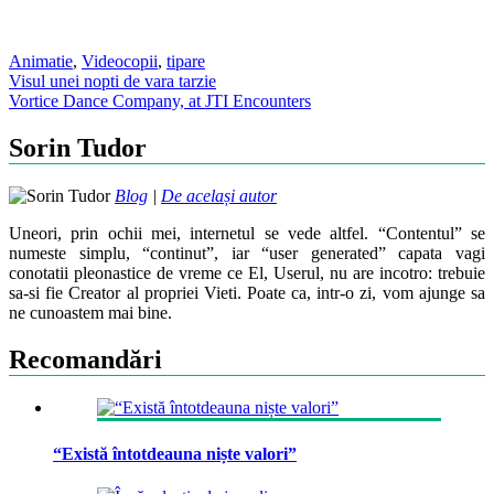
Animatie
,
Video
copii
,
tipare
Post
Visul unei nopti de vara tarzie
Vortice Dance Company, at JTI Encounters
navigation
Sorin Tudor
Blog
|
De același autor
Uneori, prin ochii mei, internetul se vede altfel. “Contentul” se
numeste simplu, “continut”, iar “user generated” capata vagi
conotatii pleonastice de vreme ce El, Userul, nu are incotro: trebuie
sa-si fie Creator al propriei Vieti. Poate ca, intr-o zi, vom ajunge sa
ne cunoastem mai bine.
Recomandări
“Există întotdeauna niște valori”