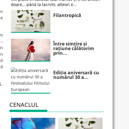
doare… până la lacrimi, alteori e...
in
Filantropică
ie
um
 –
Între simțire și
ri
rațiune călătorim
prin...
un
nd
lă
Ediția aniversară cu
numărul 30 a...
L.
CENACLUL