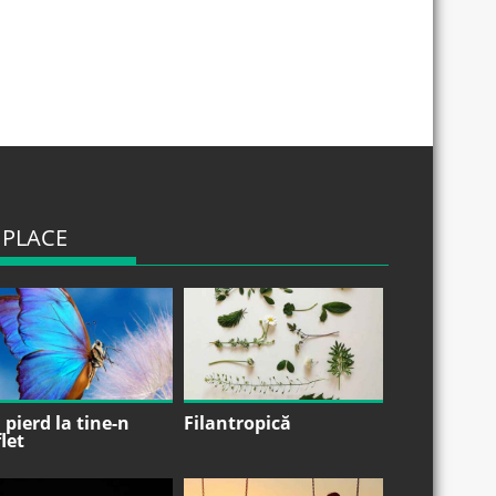
 PLACE
pierd la tine-n
Filantropică
let