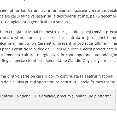
 semnul lui Ion Caramitru, în ambianţa muzicală creată de Cătăl
ă ale cărui taine vă lăsăm să le descoperiţi atunci, pe 15 decembr
 I.L. Caragiale, sub genericul… La steaua…
ri din creaţia lui Mihai Eminescu, dar şi a altor poeţi români prec
Brumaru şi nu numai, pe o selecţie centrată în jurul unei teme
alog imaginar cu Ion Caramitru, prezent în proiecția ultimei filmă
 poet. Pornit de la o idee de Ovidiu Miculescu, acest proiect este 
nui domeniu cultural marginalizat în contemporaneitate, adăugâ
ea. Regia spectacolului este semnată de Claudiu Goga, regia muzica
rima dintr-o serie pe care o dorim continuată la Teatrul Național I.
eea de a cultiva gustul spectatorilor pentru cuvintele frumos rostite.
 Teatrului Naţional I.L. Caragiale, precum şi online, pe platforma