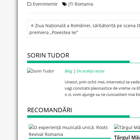
Evenimente
JTI Romania
Post
Ziua Națională a României, sărbătorită pe scena 
navigation
premiera „Povestea Iei”
SORIN TUDOR
Blog
|
De același autor
Uneori, prin ochii mei, internetul se ved
vagi conotatii pleonastice de vreme ce El, 
o zi, vom ajunge sa ne cunoastem mai bi
RECOMANDĂRI
Târgul Măr