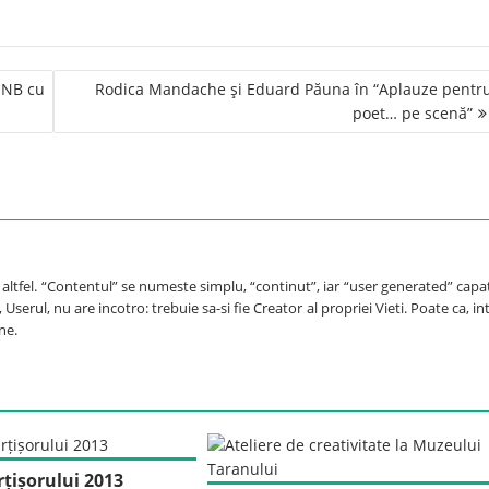
ONB cu
Rodica Mandache şi Eduard Păuna în “Aplauze pentr
poet… pe scenă”
e altfel. “Contentul” se numeste simplu, “continut”, iar “user generated” capa
Userul, nu are incotro: trebuie sa-si fie Creator al propriei Vieti. Poate ca, int
ne.
țișorului 2013