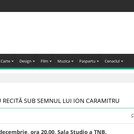
Carte
Design
Film
Muzica
Paspartu
Cenaclul
U RECITĂ SUB SEMNUL LUI ION CARAMITRU
decembrie, ora 20.00, Sala Studio a TNB.