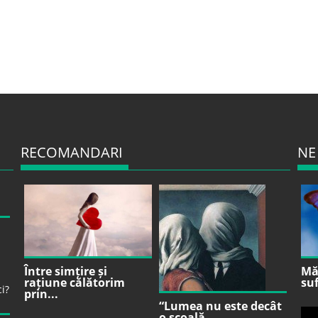
RECOMANDARI
NE
Între simțire și
Mă 
rațiune călătorim
suf
prin...
“Lumea nu este decât
o școală...