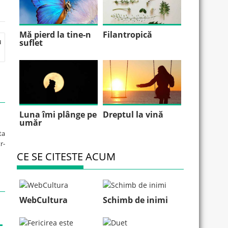
Mă pierd la tine-n
Filantropică
u
suflet
Luna îmi plânge pe
Dreptul la vină
umăr
ta
r-
CE SE CITESTE ACUM
WebCultura
Schimb de inimi