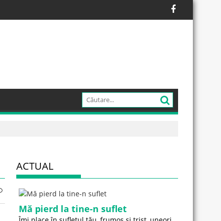
ACTUAL
Mă pierd la tine-n suflet
Îmi place în sufletul tău, frumos și trist, uneori