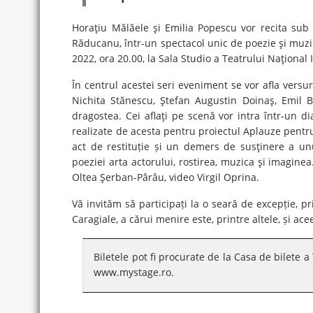
Horaţiu Mălăele şi Emilia Popescu vor recita sub
Răducanu, într-un spectacol unic de poezie şi muzic
2022, ora 20.00, la Sala Studio a Teatrului Naţional
În centrul acestei seri eveniment se vor afla versu
Nichita Stănescu, Ştefan Augustin Doinaş, Emil 
dragostea. Cei aflaţi pe scenă vor intra într-un di
realizate de acesta pentru proiectul Aplauze pentru
act de restituție și un demers de susţinere a u
poeziei arta actorului, rostirea, muzica şi imagin
Oltea Şerban-Pârâu, video Virgil Oprina.
Vă invităm să participați la o seară de excepție, p
Caragiale, a cărui menire este, printre altele, și ac
Biletele pot fi procurate de la Casa de bilete a
www.mystage.ro.