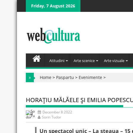
Skip
Friday, 7 August 2026
to
content
Atitudini
Arte scenice
Arte vizuale
»
Home
>
Paspartu
>
Evenimente
>
HORAŢIU MĂLĂELE ŞI EMILIA POPESC
December 8 2022
Sorin Tudor
Un spectacol unic – La steaua – 15 