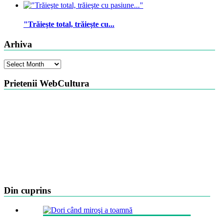
"Trăieşte total, trăieşte cu...
Arhiva
Arhiva
Prietenii WebCultura
Din cuprins