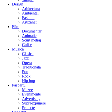
Design
Arhitectura
Ambiental
Fashion
Artizanat
Film
Documentar
Animatie
Scurt metraj
Culise
Muzica
Clasica
Jazz
Opera
Traditionala
Pop
Rock
Hip hop
Paspartu
Muzee
Evenimente
Advertising
Supraexpunere
Proiecte