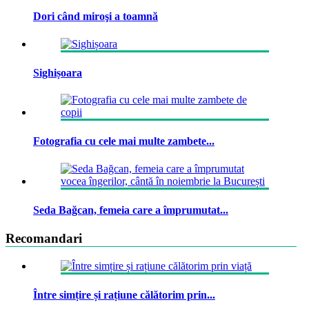
Dori când miroşi a toamnă
Sighișoara
Fotografia cu cele mai multe zambete...
Seda Bağcan, femeia care a împrumutat...
Recomandari
Între simțire și rațiune călătorim prin...