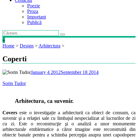
Cenaclul
Poezie
Proza
Important
Publică
»
Home
>
Design
>
Arhitectura
>
Coperti
January 4 2012
September 18 2014
Sorin Tudor
Arhitectura, ca suvenir.
Covers
este o investigație a arhitecturii ca obiect de consum, ca
suvenir şi a relaţiei sale cu limbajul nespecializat al lucrurilor de zi
cu zi. Este o reconstrucţie şi o analiză a unor monumente
arhitecturale emblematice a căror imagine este reconstruită din
obiecte banale pentru a schimba percepţia asupra unei capodopere