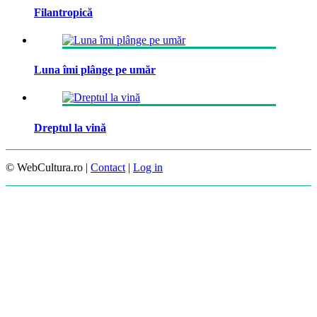
Filantropică
Luna îmi plânge pe umăr
Dreptul la vină
© WebCultura.ro |
Contact
|
Log in