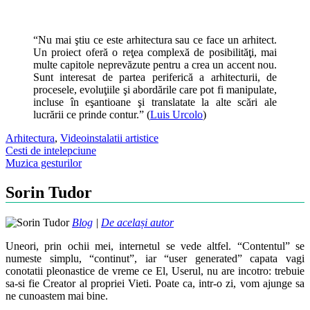
“Nu mai ştiu ce este arhitectura sau ce face un arhitect.
Un proiect oferă o reţea complexă de posibilităţi, mai
multe capitole neprevăzute pentru a crea un accent nou.
Sunt interesat de partea periferică a arhitecturii, de
procesele, evoluţiile şi abordările care pot fi manipulate,
incluse în eşantioane şi translatate la alte scări ale
lucrării ce prinde contur.” (
Luis Urcolo
)
Arhitectura
,
Video
instalatii artistice
Post
Cesti de intelepciune
Muzica gesturilor
navigation
Sorin Tudor
Blog
|
De același autor
Uneori, prin ochii mei, internetul se vede altfel. “Contentul” se
numeste simplu, “continut”, iar “user generated” capata vagi
conotatii pleonastice de vreme ce El, Userul, nu are incotro: trebuie
sa-si fie Creator al propriei Vieti. Poate ca, intr-o zi, vom ajunge sa
ne cunoastem mai bine.