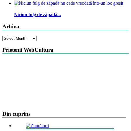
Niciun fulg de zăpadă...
Arhiva
Arhiva
Prietenii WebCultura
Din cuprins