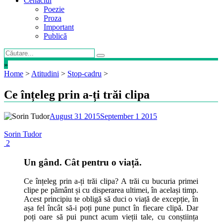
Cenaclul
Poezie
Proza
Important
Publică
»
Home
>
Atitudini
>
Stop-cadru
>
Ce înțeleg prin a-ți trăi clipa
August 31 2015
September 1 2015
Sorin Tudor
2
Un gând. Cât pentru o viață.
Ce înțeleg prin a-ți trăi clipa? A trăi cu bucuria primei
clipe pe pământ și cu disperarea ultimei, în același timp.
Acest principiu te obligă să duci o viață de excepție, în
așa fel încât să-i poți pune punct în fiecare clipă. Dar
poți oare să pui punct acum vieții tale, cu conștiința