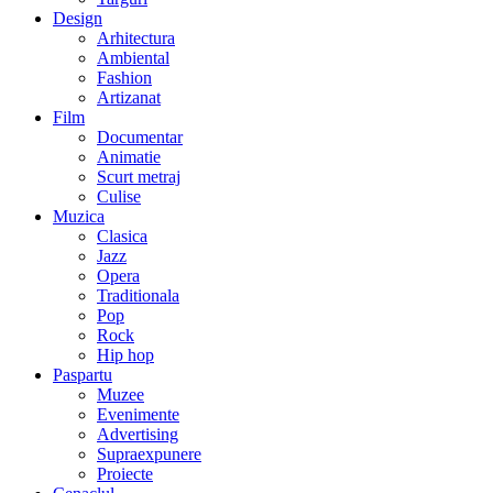
Design
Arhitectura
Ambiental
Fashion
Artizanat
Film
Documentar
Animatie
Scurt metraj
Culise
Muzica
Clasica
Jazz
Opera
Traditionala
Pop
Rock
Hip hop
Paspartu
Muzee
Evenimente
Advertising
Supraexpunere
Proiecte