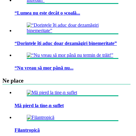
“Lumea nu este decât o școală...
“Dorințele îți aduc doar dezamăgiri binemeritate”
“Nu vreau să mor până nu...
Ne place
Mă pierd la tine-n suflet
Filantropică