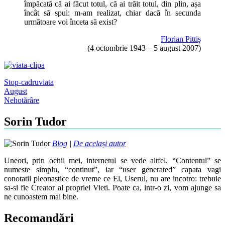
împăcată că ai făcut totul, că ai trăit totul, din plin, așa
încât să spui: m-am realizat, chiar dacă în secunda
următoare voi înceta să exist?
Florian Pittiș
(4 octombrie 1943 – 5 august 2007)
Stop-cadru
viata
Post
August
Nehotărâre
navigation
Sorin Tudor
Blog
|
De același autor
Uneori, prin ochii mei, internetul se vede altfel. “Contentul” se
numeste simplu, “continut”, iar “user generated” capata vagi
conotatii pleonastice de vreme ce El, Userul, nu are incotro: trebuie
sa-si fie Creator al propriei Vieti. Poate ca, intr-o zi, vom ajunge sa
ne cunoastem mai bine.
Recomandări