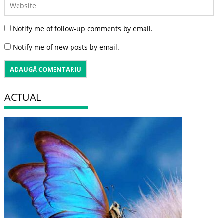
Notify me of follow-up comments by email.
Notify me of new posts by email.
ACTUAL