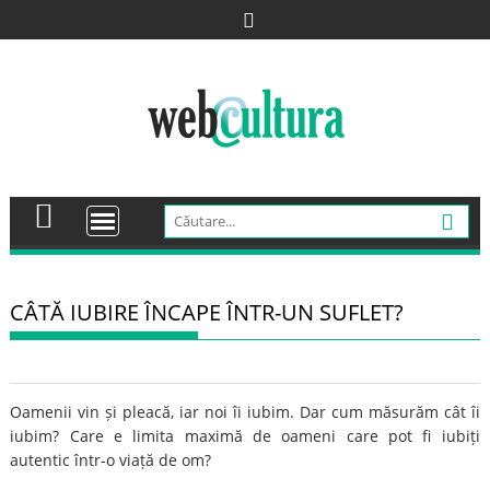
Skip
to
content
CÂTĂ IUBIRE ÎNCAPE ÎNTR-UN SUFLET?
Oamenii vin și pleacă, iar noi îi iubim. Dar cum măsurăm cât îi
iubim? Care e limita maximă de oameni care pot fi iubiți
autentic într-o viață de om?