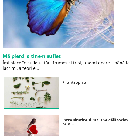
Mă pierd la tine-n suflet
Îmi place în sufletul tău, frumos și trist, uneori doare… până la
lacrimi, alteori e...
Filantropică
Între simțire și rațiune călătorim
prin...