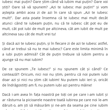
iubesc mai puțin? Oare știm când vă iubim mai puțin? Oare voi
știți? Oare să vă spunem? ,,Azi te iubesc mai puțin!” și vom
aștepta ambii acea zi de azi în care să spun ,,Azi te iubesc
mult!”. Dar asta poate însemna că te iubesc mai mult decât
atunci când te iubeam puțin, nu că te iubesc cât pot eu de
mult, cât pot iubi de mult pe altcineva, cât am iubit de mult pe
altcineva sau cât de mult vrei tu!
Și dacă azi te iubesc puțin, și în fiecare zi de azi te iubesc astfel,
când ar trebui să nu te mai iubesc? Care este limita minimă în
a iubi puțin admisă? Cât de puțin trebuie să iubim pentru a
ajunge să nu mai iubim?
De ce spunem ,,Te iubesc!” și nu spunem cât și când? Ce
contează?! Oricum, nici noi nu știm, pentru că noi putem iubi
doar azi și nici nu știm cât iubim! Nu putem iubi ieri și, oricât
de îndrăgostitți am fi, nu putem iubi azi pentru mâine!
Dacă i-am avea în fața noastră pe toți cei pe care i-am iubit și
ar răsturna la picioarele noastre toată iubirea pe care noi le-am
dăruit-o, am ști să măsurăm și ne-am da seama pe cine iubim