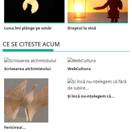
Luna îmi plânge pe umăr
Dreptul la vină
CE SE CITESTE ACUM
Scrisoarea alchimistului
WebCultura
Și încă nu-nțelegem că...
Fericirea!...