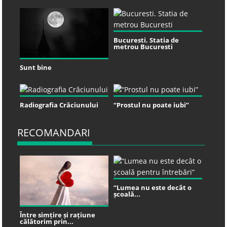
Bucuresti. Statia de
metrou Bucuresti
Sunt bine
Radiografia Crăciunului
“Prostul nu poate iubi”
RECOMANDARI
“Lumea nu este decât o
școală...
Între simțire și rațiune
călătorim prin...