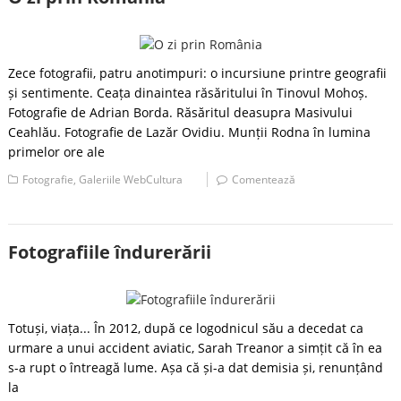
Zece fotografii, patru anotimpuri: o incursiune printre geografii
și sentimente. Ceața dinaintea răsăritului în Tinovul Mohoș.
Fotografie de Adrian Borda. Răsăritul deasupra Masivului
Ceahlău. Fotografie de Lazăr Ovidiu. Munții Rodna în lumina
primelor ore ale
Fotografie
,
Galeriile WebCultura
Comentează
Fotografiile îndurerării
Totuși, viața... În 2012, după ce logodnicul său a decedat ca
urmare a unui accident aviatic, Sarah Treanor a simțit că în ea
s-a rupt o întreagă lume. Așa că și-a dat demisia și, renunțând
la