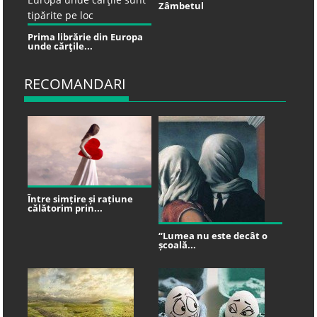
Zâmbetul
Prima librărie din Europa
unde cărţile...
RECOMANDARI
Între simțire și rațiune
călătorim prin...
“Lumea nu este decât o
școală...