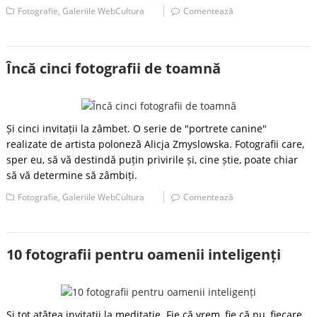
Fotografie
,
Galeriile WebCultura
Comentează
Încă cinci fotografii de toamnă
Și cinci invitații la zâmbet. O serie de "portrete canine"
realizate de artista poloneză Alicja Zmyslowska. Fotografii care,
sper eu, să vă destindă puțin privirile și, cine știe, poate chiar
să vă determine să zâmbiți.
Fotografie
,
Galeriile WebCultura
Comentează
10 fotografii pentru oamenii inteligenți
Și tot atâtea invitații la meditație. Fie că vrem, fie că nu, fiecare