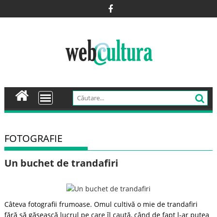
Skip
to
content
FOTOGRAFIE
Un buchet de trandafiri
Câteva fotografii frumoase. Omul cultivă o mie de trandafiri
fără să găsească lucrul pe care îl caută, când de fapt l-ar putea