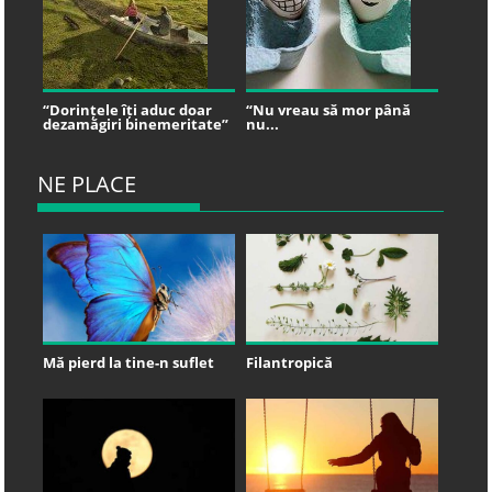
“Dorințele îți aduc doar
“Nu vreau să mor până
dezamăgiri binemeritate”
nu...
NE PLACE
Mă pierd la tine-n suflet
Filantropică