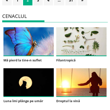
«
1
2
3
4
…
31
»
CENACLUL
Mă pierd la tine-n suflet
Filantropică
Luna îmi plânge pe umăr
Dreptul la vină