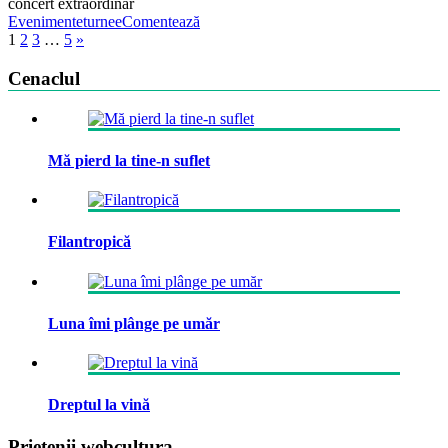
concert extraordinar
Evenimente
turnee
Comentează
1
2
3
…
5
»
Cenaclul
Mă pierd la tine-n suflet
Filantropică
Luna îmi plânge pe umăr
Dreptul la vină
Prietenii webcultura