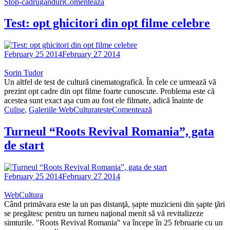
Stop-cadru
ganduri
Comentează
Test: opt ghicitori din opt filme celebre
February 25 2014
February 27 2014
Sorin Tudor
Un altfel de test de cultură cinematografică. În cele ce urmează vă
prezint opt cadre din opt filme foarte cunoscute. Problema este că
acestea sunt exact așa cum au fost ele filmate, adică înainte de
Culise
,
Galeriile WebCultura
teste
Comentează
Turneul “Roots Revival Romania”, gata
de start
February 25 2014
February 27 2014
WebCultura
Când primăvara este la un pas distanţă, șapte muzicieni din șapte ţări
se pregătesc pentru un turneu naţional menit să vă revitalizeze
simturile. "Roots Revival Romania" va începe în 25 februarie cu un