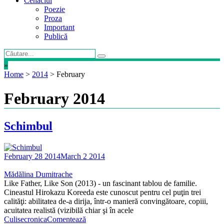
Cenaclul
Poezie
Proza
Important
Publică
»
Home
>
2014
>
February
February 2014
Schimbul
February 28 2014
March 2 2014
Mădălina Dumitrache
Like Father, Like Son (2013) - un fascinant tablou de familie.
Cineastul Hirokazu Koreeda este cunoscut pentru cel puţin trei
calităţi: abilitatea de-a dirija, într-o manieră convingătoare, copiii,
acuitatea realistă (vizibilă chiar şi în acele
Culise
cronica
Comentează