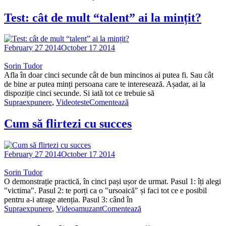
Test: cât de mult “talent” ai la mințit?
February 27 2014
October 17 2014
Sorin Tudor
Afla în doar cinci secunde cât de bun mincinos ai putea fi. Sau cât
de bine ar putea minți persoana care te interesează. Așadar, ai la
dispoziție cinci secunde. Si iată tot ce trebuie să
Supraexpunere
,
Video
teste
Comentează
Cum să flirtezi cu succes
February 27 2014
October 17 2014
Sorin Tudor
O demonstrație practică, în cinci pași ușor de urmat. Pasul 1: îți alegi
"victima". Pasul 2: te porți ca o "ursoaică" și faci tot ce e posibil
pentru a-i atrage atenția. Pasul 3: când în
Supraexpunere
,
Video
amuzant
Comentează