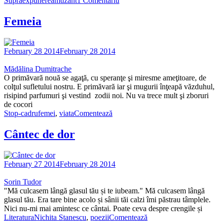
Supraexpunere
amuzant
1 Comentariu
Femeia
February 28 2014
February 28 2014
Mădălina Dumitrache
O primăvară nouă se agaţă, cu speranţe şi miresme ameţitoare, de
colţul sufletului nostru. E primăvară iar şi mugurii înţeapă văzduhul,
risipind parfumuri şi vestind zodii noi. Nu va trece mult şi zboruri
de cocori
Stop-cadru
femei
,
viata
Comentează
Cântec de dor
February 27 2014
February 28 2014
Sorin Tudor
"Mă culcasem lângă glasul tău și te iubeam." Mă culcasem lângă
glasul tău. Era tare bine acolo și sânii tăi calzi îmi păstrau tâmplele.
Nici nu-mi mai amintesc ce cântai. Poate ceva despre crengile și
Literatura
Nichita Stanescu
,
poezii
Comentează