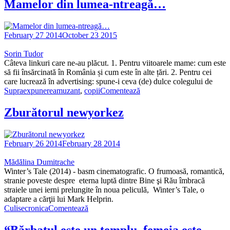
Mamelor din lumea-ntreagă…
February 27 2014
October 23 2015
Sorin Tudor
Câteva linkuri care ne-au plăcut. 1. Pentru viitoarele mame: cum este
să fii însărcinată în România și cum este în alte țări. 2. Pentru cei
care lucrează în advertising: spune-i ceva (de) dulce colegului de
Supraexpunere
amuzant
,
copii
Comentează
Zburătorul newyorkez
February 26 2014
February 28 2014
Mădălina Dumitrache
Winter’s Tale (2014) - basm cinematografic. O frumoasă, romantică,
stranie poveste despre eterna luptă dintre Bine şi Rău îmbracă
straiele unei ierni prelungite în noua peliculă, Winter’s Tale, o
adaptare a cărţii lui Mark Helprin.
Culise
cronica
Comentează
“Bărbatul este un templu, femeia este