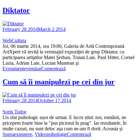
Diktator
February 28 2014
March 2 2014
WebCultura
Joi, 06 martie 2014, ora 19:00, Galeria de Artă Contemporană
ArtXpert vă invită la vernisajul expoziţiei de grup Diktator, cu
participarea artiştilor Matei Şerban, Traian Laie, Paul Hitter, Cornel
Lazia, Adrian Laie, Lucian Muntean şi
Evenimente
vernisaj
Comentează
Cum să îi manipulezi pe cei din jur
February 28 2014
October 17 2014
Sorin Tudor
Un sfat psihologic ușor de urmat. E lucru știut: noi, românii, ne
pricepem foarte bine la "pus piciorul în prag". Iar rezultatele, în
multe cazuri, nu sunt deloc așa cum ne-am fi dorit. Aceasta și
Supraexpunere
,
Video
psihologie
Comentează