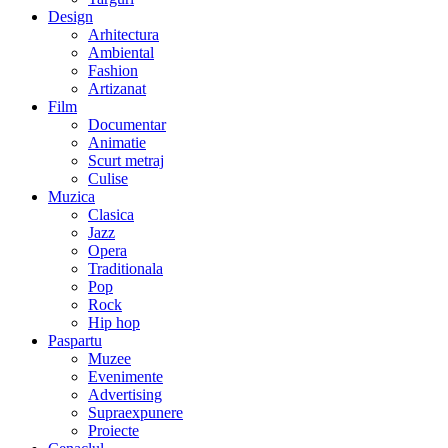
Design
Arhitectura
Ambiental
Fashion
Artizanat
Film
Documentar
Animatie
Scurt metraj
Culise
Muzica
Clasica
Jazz
Opera
Traditionala
Pop
Rock
Hip hop
Paspartu
Muzee
Evenimente
Advertising
Supraexpunere
Proiecte