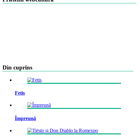
Din cuprins
Fetis
Împreună