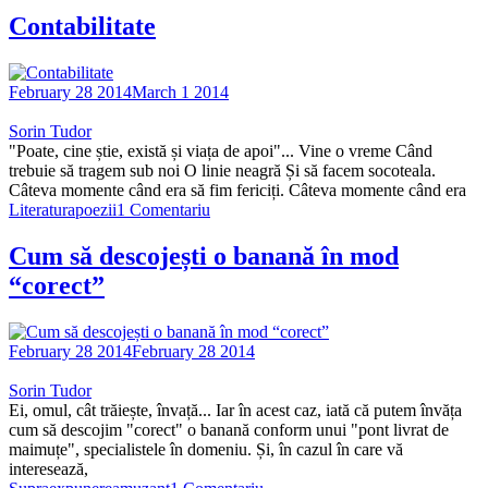
Contabilitate
February 28 2014
March 1 2014
Sorin Tudor
"Poate, cine știe, există și viața de apoi"... Vine o vreme Când
trebuie să tragem sub noi O linie neagră Și să facem socoteala.
Câteva momente când era să fim fericiți. Câteva momente când era
Literatura
poezii
1 Comentariu
Cum să descojești o banană în mod
“corect”
February 28 2014
February 28 2014
Sorin Tudor
Ei, omul, cât trăiește, învață... Iar în acest caz, iată că putem învăța
cum să descojim "corect" o banană conform unui "pont livrat de
maimuțe", specialistele în domeniu. Și, în cazul în care vă
interesează,