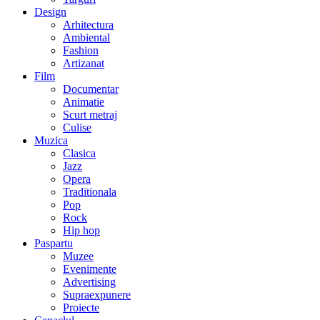
Design
Arhitectura
Ambiental
Fashion
Artizanat
Film
Documentar
Animatie
Scurt metraj
Culise
Muzica
Clasica
Jazz
Opera
Traditionala
Pop
Rock
Hip hop
Paspartu
Muzee
Evenimente
Advertising
Supraexpunere
Proiecte