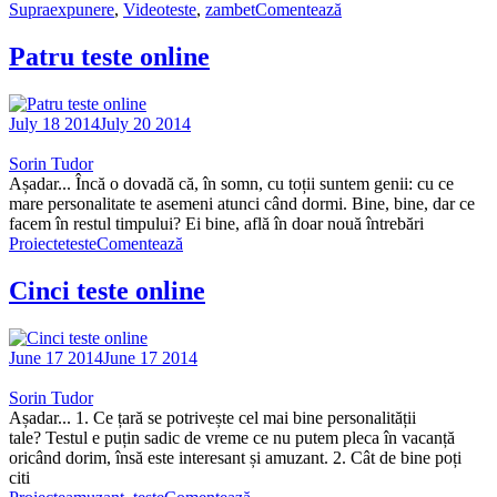
Supraexpunere
,
Video
teste
,
zambet
Comentează
Patru teste online
July 18 2014
July 20 2014
Sorin Tudor
Așadar... Încă o dovadă că, în somn, cu toții suntem genii: cu ce
mare personalitate te asemeni atunci când dormi. Bine, bine, dar ce
facem în restul timpului? Ei bine, află în doar nouă întrebări
Proiecte
teste
Comentează
Cinci teste online
June 17 2014
June 17 2014
Sorin Tudor
Așadar... 1. Ce țară se potrivește cel mai bine personalității
tale? Testul e puțin sadic de vreme ce nu putem pleca în vacanță
oricând dorim, însă este interesant și amuzant. 2. Cât de bine poți
citi