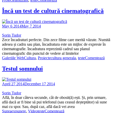
Proiecte
amuzant
,
teste
Comentează
Încă un test de cultură cinematografică
May 6 2014
May 7 2014
Sorin Tudor
Zece încadraturi perfecte. Din zece filme care merită văzute. Numită
adesea și cadru sau plan, încadratura este un mijloc de expresie în
cinematografie. încadratura reprezintă cadrul sau planul
cinematografic din punctul de vedere al limitelor
Galeriile WebCultura
,
Proiecte
cultura generala
,
teste
Comentează
Testul somnului
April 27 2014
December 17 2014
Sorin Tudor
Află, în doar câteva secunde, cât de obosit(ă) ești. Și, prin urmare,
află dacă ar fi bine să pui telefonul (sau ceasul deșteptător) să sune
mai cu spor. Sau, după caz, află dacă vei avea
Supraexpunere
,
Video
teste
Comentează