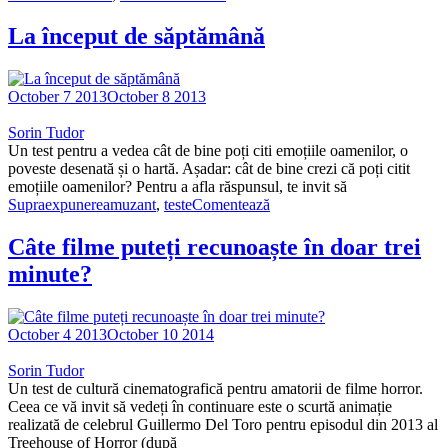
La început de săptămână
October 7 2013
October 8 2013
Sorin Tudor
Un test pentru a vedea cât de bine poți citi emoțiile oamenilor, o
poveste desenată și o hartă. Așadar: cât de bine crezi că poți citit
emoțiile oamenilor? Pentru a afla răspunsul, te invit să
Supraexpunere
amuzant
,
teste
Comentează
Câte filme puteți recunoaște în doar trei
minute?
October 4 2013
October 10 2014
Sorin Tudor
Un test de cultură cinematografică pentru amatorii de filme horror.
Ceea ce vă invit să vedeți în continuare este o scurtă animație
realizată de celebrul Guillermo Del Toro pentru episodul din 2013 al
Treehouse of Horror (după