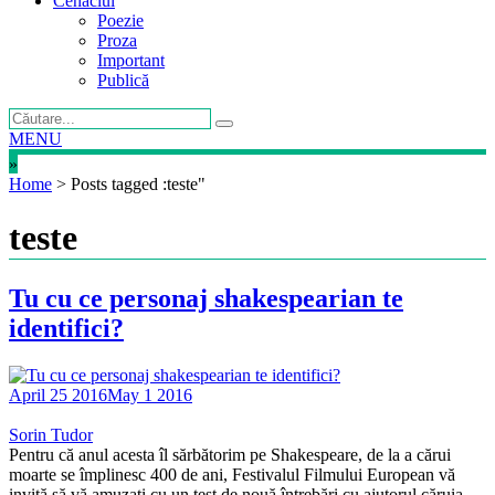
Cenaclul
Poezie
Proza
Important
Publică
MENU
»
Home
>
Posts tagged :teste"
teste
Tu cu ce personaj shakespearian te
identifici?
April 25 2016
May 1 2016
Sorin Tudor
Pentru că anul acesta îl sărbătorim pe Shakespeare, de la a cărui
moarte se împlinesc 400 de ani, Festivalul Filmului European vă
invită să vă amuzați cu un test de nouă întrebări cu ajutorul căruia