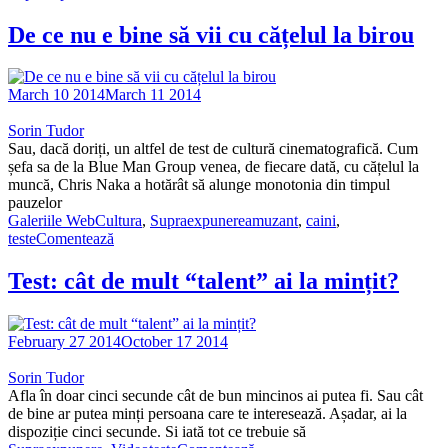
De ce nu e bine să vii cu cățelul la birou
March 10 2014
March 11 2014
Sorin Tudor
Sau, dacă doriți, un altfel de test de cultură cinematografică. Cum
șefa sa de la Blue Man Group venea, de fiecare dată, cu cățelul la
muncă, Chris Naka a hotărât să alunge monotonia din timpul
pauzelor
Galeriile WebCultura
,
Supraexpunere
amuzant
,
caini
,
teste
Comentează
Test: cât de mult “talent” ai la mințit?
February 27 2014
October 17 2014
Sorin Tudor
Afla în doar cinci secunde cât de bun mincinos ai putea fi. Sau cât
de bine ar putea minți persoana care te interesează. Așadar, ai la
dispoziție cinci secunde. Si iată tot ce trebuie să