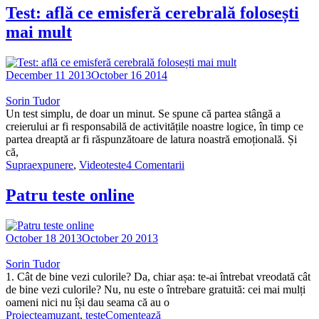
Test: află ce emisferă cerebrală folosești
mai mult
December 11 2013
October 16 2014
Sorin Tudor
Un test simplu, de doar un minut. Se spune că partea stângă a
creierului ar fi responsabilă de activitățile noastre logice, în timp ce
partea dreaptă ar fi răspunzătoare de latura noastră emoțională. Și
că,
Supraexpunere
,
Video
teste
4 Comentarii
Patru teste online
October 18 2013
October 20 2013
Sorin Tudor
1. Cât de bine vezi culorile? Da, chiar așa: te-ai întrebat vreodată cât
de bine vezi culorile? Nu, nu este o întrebare gratuită: cei mai mulți
oameni nici nu își dau seama că au o
Proiecte
amuzant
,
teste
Comentează