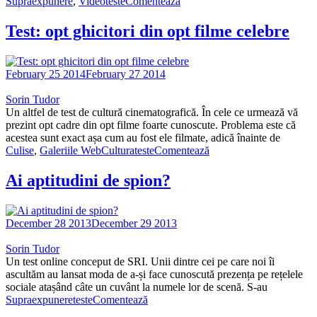
Supraexpunere
,
Video
teste
Comentează
Test: opt ghicitori din opt filme celebre
February 25 2014
February 27 2014
Sorin Tudor
Un altfel de test de cultură cinematografică. În cele ce urmează vă
prezint opt cadre din opt filme foarte cunoscute. Problema este că
acestea sunt exact așa cum au fost ele filmate, adică înainte de
Culise
,
Galeriile WebCultura
teste
Comentează
Ai aptitudini de spion?
December 28 2013
December 29 2013
Sorin Tudor
Un test online conceput de SRI. Unii dintre cei pe care noi îi
ascultăm au lansat moda de a-și face cunoscută prezența pe rețelele
sociale atașând câte un cuvânt la numele lor de scenă. S-au
Supraexpunere
teste
Comentează