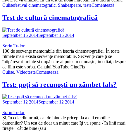
Culise
festival cinematografic
,
Shakespeare
,
teste
Comentează
Test de cultură cinematografică
September 15 2014
September 15 2014
Sorin Tudor
100 de secvențe memorabile din istoria cinematografiei. În toate
filmele mari există secvențe memorabile. Secvențe care ți se
întipăresc în minte și după care ai putea recunoaște, imediat, despre
ce film este vorba. Canalul YouTube CineFix
Culise
,
Video
teste
Comentează
Test: poți să recunoști un zâmbet fals?
September 12 2014
September 12 2014
Sorin Tudor
Și, în cele din urmă, cât de bine de pricepi la a citi emoțiile
oamenilor? Un test de doar un minut care îți va spune - în linii mari,
firește - cât de bine (sau