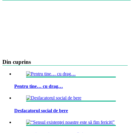
Din cuprins
Pentru tine… cu drag…
Desfacatorul social de bere