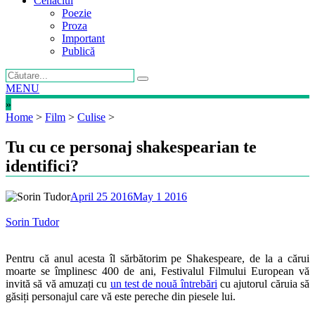
Cenaclul
Poezie
Proza
Important
Publică
MENU
»
Home
>
Film
>
Culise
>
Tu cu ce personaj shakespearian te
identifici?
April 25 2016
May 1 2016
Sorin Tudor
Pentru că anul acesta îl sărbătorim pe Shakespeare, de la a cărui
moarte se împlinesc 400 de ani, Festivalul Filmului European vă
invită să vă amuzați cu
un test de nouă întrebări
cu ajutorul căruia să
găsiți personajul care vă este pereche din piesele lui.