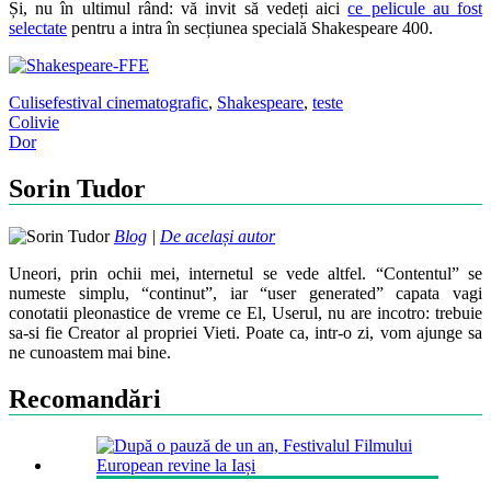
Și, nu în ultimul rând: vă invit să vedeți aici
ce pelicule au fost
selectate
pentru a intra în secțiunea specială Shakespeare 400.
Culise
festival cinematografic
,
Shakespeare
,
teste
Post
Colivie
Dor
navigation
Sorin Tudor
Blog
|
De același autor
Uneori, prin ochii mei, internetul se vede altfel. “Contentul” se
numeste simplu, “continut”, iar “user generated” capata vagi
conotatii pleonastice de vreme ce El, Userul, nu are incotro: trebuie
sa-si fie Creator al propriei Vieti. Poate ca, intr-o zi, vom ajunge sa
ne cunoastem mai bine.
Recomandări