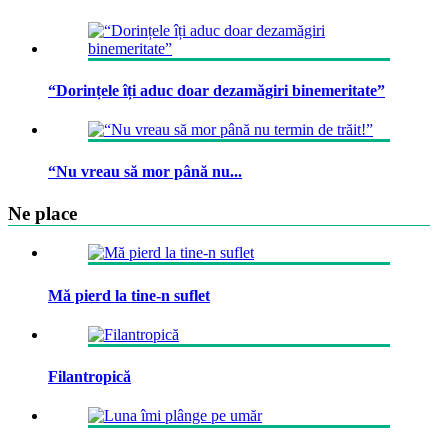
“Dorințele îți aduc doar dezamăgiri binemeritate”
“Nu vreau să mor până nu...
Ne place
Mă pierd la tine-n suflet
Filantropică