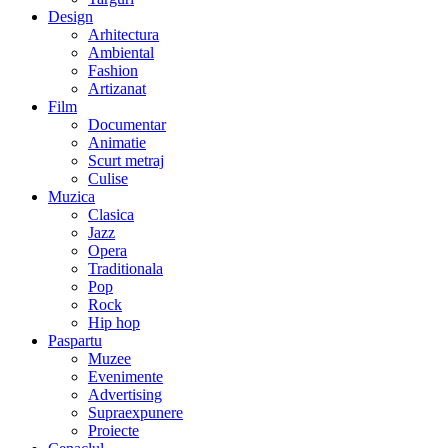
Design
Arhitectura
Ambiental
Fashion
Artizanat
Film
Documentar
Animatie
Scurt metraj
Culise
Muzica
Clasica
Jazz
Opera
Traditionala
Pop
Rock
Hip hop
Paspartu
Muzee
Evenimente
Advertising
Supraexpunere
Proiecte