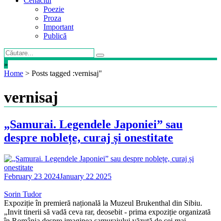
Cenaclul
Poezie
Proza
Important
Publică
»
Home
>
Posts tagged :vernisaj"
vernisaj
„Samurai. Legendele Japoniei” sau
despre noblețe, curaj și onestitate
February 23 2024
January 22 2025
Sorin Tudor
Expoziție în premieră națională la Muzeul Brukenthal din Sibiu.
„Invit tinerii să vadă ceva rar, deosebit - prima expoziție organizată
în România despre imaginea samuraiului văzută de cei mai