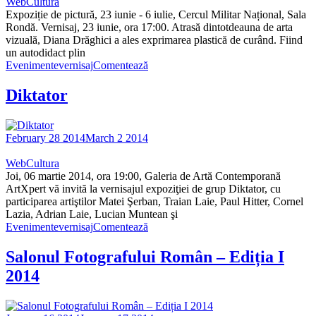
WebCultura
Expoziție de pictură, 23 iunie - 6 iulie, Cercul Militar Național, Sala
Rondă. Vernisaj, 23 iunie, ora 17:00. Atrasă dintotdeauna de arta
vizuală, Diana Drăghici a ales exprimarea plastică de curând. Fiind
un autodidact plin
Evenimente
vernisaj
Comentează
Diktator
February 28 2014
March 2 2014
WebCultura
Joi, 06 martie 2014, ora 19:00, Galeria de Artă Contemporană
ArtXpert vă invită la vernisajul expoziţiei de grup Diktator, cu
participarea artiştilor Matei Şerban, Traian Laie, Paul Hitter, Cornel
Lazia, Adrian Laie, Lucian Muntean şi
Evenimente
vernisaj
Comentează
Salonul Fotografului Român – Ediția I
2014