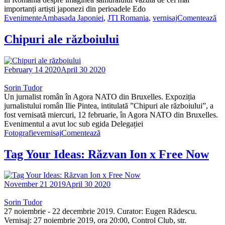
importanți artiști japonezi din perioadele Edo
Evenimente
Ambasada Japoniei
,
JTI Romania
,
vernisaj
Comentează
Chipuri ale războiului
February 14 2020
April 30 2020
Sorin Tudor
Un jurnalist român în Agora NATO din Bruxelles. Expoziția
jurnalistului român Ilie Pintea, intitulată ”Chipuri ale războiului”, a
fost vernisată miercuri, 12 februarie, în Agora NATO din Bruxelles.
Evenimentul a avut loc sub egida Delegației
Fotografie
vernisaj
Comentează
Tag Your Ideas: Răzvan Ion x Free Now
November 21 2019
April 30 2020
Sorin Tudor
27 noiembrie - 22 decembrie 2019. Curator: Eugen Rădescu.
Vernisaj: 27 noiembrie 2019, ora 20:00, Control Club, str.