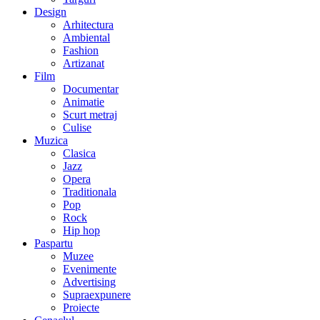
Design
Arhitectura
Ambiental
Fashion
Artizanat
Film
Documentar
Animatie
Scurt metraj
Culise
Muzica
Clasica
Jazz
Opera
Traditionala
Pop
Rock
Hip hop
Paspartu
Muzee
Evenimente
Advertising
Supraexpunere
Proiecte