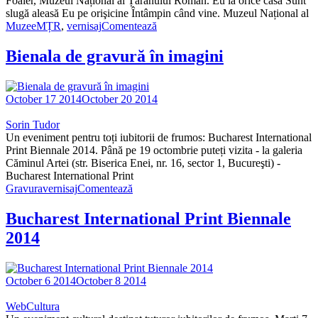
Foaier, Muzeul Național al Țăranului Român. Eu la orice casă Sunt
slugă aleasă Eu pe orişicine Întâmpin când vine. Muzeul Național al
Muzee
MȚR
,
vernisaj
Comentează
Bienala de gravură în imagini
October 17 2014
October 20 2014
Sorin Tudor
Un eveniment pentru toți iubitorii de frumos: Bucharest International
Print Biennale 2014. Până pe 19 octombrie puteți vizita - la galeria
Căminul Artei (str. Biserica Enei, nr. 16, sector 1, Bucureşti) -
Bucharest International Print
Gravura
vernisaj
Comentează
Bucharest International Print Biennale
2014
October 6 2014
October 8 2014
WebCultura