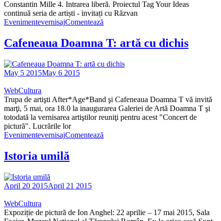
Constantin Mille 4. Intrarea liberă. Proiectul Tag Your Ideas
continuă seria de artiști - invitați cu Răzvan
Evenimente
vernisaj
Comentează
Cafeneaua Doamna T: artă cu dichis
May 5 2015
May 6 2015
WebCultura
Trupa de artişti After*Age*Band şi Cafeneaua Doamna T vă invită
marţi, 5 mai, ora 18.0 la inaugurarea Galeriei de Artă Doamna T şi
totodată la vernisarea artiştilor reuniţi pentru acest "Concert de
pictură". Lucrările lor
Evenimente
vernisaj
Comentează
Istoria umilă
April 20 2015
April 21 2015
WebCultura
Expoziție de pictură de Ion Anghel: 22 aprilie – 17 mai 2015, Sala