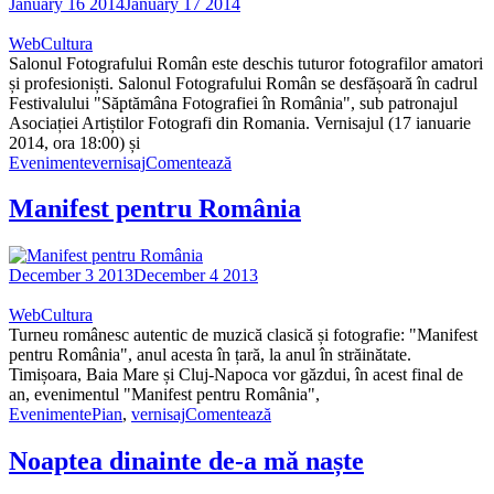
January 16 2014
January 17 2014
WebCultura
Salonul Fotografului Român este deschis tuturor fotografilor amatori
și profesioniști. Salonul Fotografului Român se desfășoară în cadrul
Festivalului "Săptămâna Fotografiei în România", sub patronajul
Asociației Artiștilor Fotografi din Romania. Vernisajul (17 ianuarie
2014, ora 18:00) și
Evenimente
vernisaj
Comentează
Manifest pentru România
December 3 2013
December 4 2013
WebCultura
Turneu românesc autentic de muzică clasică și fotografie: "Manifest
pentru România", anul acesta în țară, la anul în străinătate.
Timișoara, Baia Mare și Cluj-Napoca vor găzdui, în acest final de
an, evenimentul "Manifest pentru România",
Evenimente
Pian
,
vernisaj
Comentează
Noaptea dinainte de-a mă naște