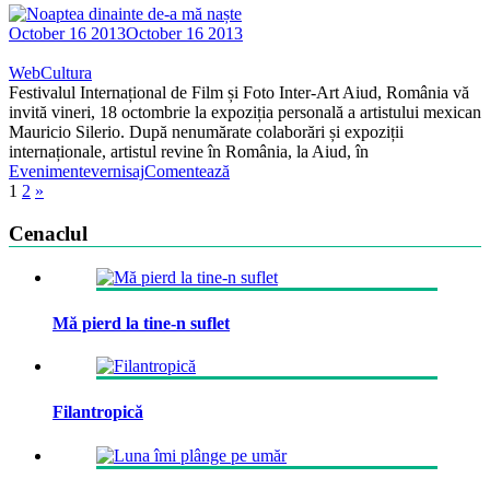
October 16 2013
October 16 2013
WebCultura
Festivalul Internațional de Film și Foto Inter-Art Aiud, România vă
invită vineri, 18 octombrie la expoziția personală a artistului mexican
Mauricio Silerio. După nenumărate colaborări și expoziții
internaționale, artistul revine în România, la Aiud, în
Evenimente
vernisaj
Comentează
1
2
»
Cenaclul
Mă pierd la tine-n suflet
Filantropică