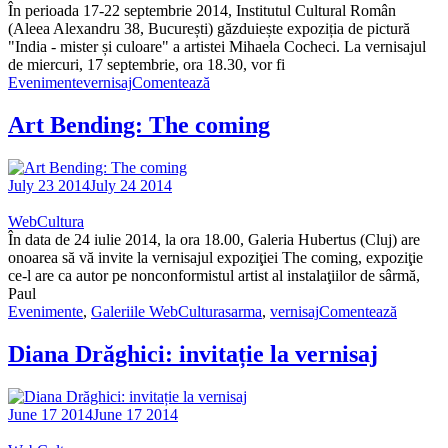
În perioada 17-22 septembrie 2014, Institutul Cultural Român
(Aleea Alexandru 38, București) găzduiește expoziția de pictură
"India - mister și culoare" a artistei Mihaela Cocheci. La vernisajul
de miercuri, 17 septembrie, ora 18.30, vor fi
Evenimente
vernisaj
Comentează
Art Bending: The coming
July 23 2014
July 24 2014
WebCultura
În data de 24 iulie 2014, la ora 18.00, Galeria Hubertus (Cluj) are
onoarea să vă invite la vernisajul expoziţiei The coming, expoziţie
ce-l are ca autor pe nonconformistul artist al instalaţiilor de sârmă,
Paul
Evenimente
,
Galeriile WebCultura
sarma
,
vernisaj
Comentează
Diana Drăghici: invitație la vernisaj
June 17 2014
June 17 2014