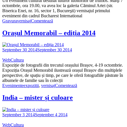
Un eveniment cultural destinat tuturor iubitorilor de frumos. Marţi 7
octombrie, ora 19.00, va avea loc la galeria Căminul Artei (str.
Biserica Enei, nr. 16, sector 1, Bucureşti) vernisajul primului
eveniment din cadrul Bucharest International
Gravura
vernisaj
Comentează
Orașul Memorabil – ediția 2014
September 30 2014
September 30 2014
WebCultura
Expoziție de fotografii din trecutul orașului Brașov, 4-19 octombrie.
Expoziția Orașul Memorabil ilustrează orașul Brașov din multiplele
perspective, de spațiu și timp, pe care le oferă fotografiile păstrate în
albumele de familie sau în colecții
Evenimente
expozitii
,
vernisaj
Comentează
India – mister și culoare
September 3 2014
September 4 2014
WebCultura