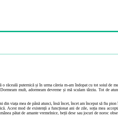
ă o răceală puternică și în urma căreia m-am îndopat cu tot soiul de m
ri. Dormeam mult, adormeam devreme și mă sculam târziu. Tot de atunc
din viața mea de până atunci, însă încet, încet am început să fiu pion în
că. Acest mod de existență a funcționat ani de zile, soția mea accep
 rămânea pătat de amante vremelnice, beții dese sau jocuri de noroc obse