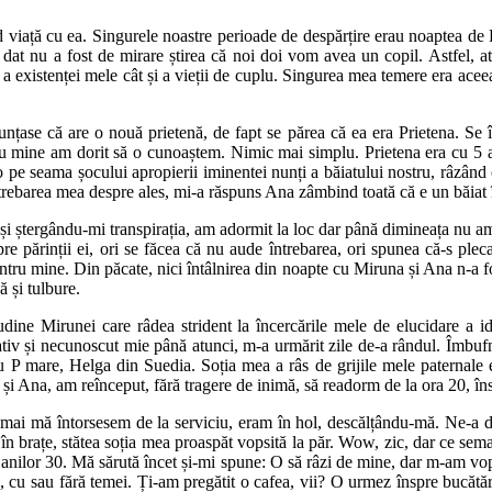
d viață cu ea. Singurele noastre perioade de despărțire erau noaptea de R
dat nu a fost de mirare știrea că noi doi vom avea un copil. Astfel, 
ă a existenței mele cât și a vieții de cuplu. Singurea mea temere era acee
țase că are o nouă prietenă, de fapt se părea că ea era Prietena. Se în
 cu mine am dorit să o cunoaștem. Nimic mai simplu. Prietena era cu 5 
-o pe seama șocului apropierii iminentei nunți a băiatului nostru, râzâ
întrebarea mea despre ales, mi-a răspuns Ana zâmbind toată că e un băiat 
și ștergându-mi transpirația, am adormit la loc dar până dimineața nu a
e părinții ei, ori se făcea că nu aude întrebarea, ori spunea că-s pleca
entru mine. Din păcate, nici întâlnirea din noapte cu Miruna și Ana n-a fo
ă și tulbure.
udine Mirunei care râdea strident la încercările mele de elucidare a id
entativ și necunoscut mie până atunci, m-a urmărit zile de-a rândul. Îmbu
u P mare, Helga din Suedia. Soția mea a râs de grijile mele paternale e
i Ana, am reînceput, fără tragere de inimă, să readorm de la ora 20, îns
ocmai mă întorsesem de la serviciu, eram în hol, descălțându-mă. Ne-a d
 în brațe, stătea soția mea proaspăt vopsită la păr. Wow, zic, dar ce semaf
anilor 30. Mă sărută încet și-mi spune: O să râzi de mine, dar m-am vop
e, cu sau fără temei. Ți-am pregătit o cafea, vii? O urmez înspre bucătăr