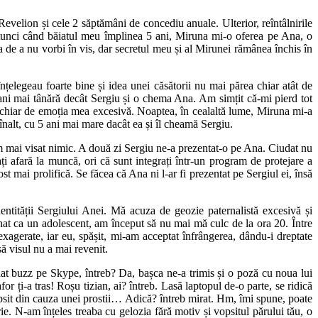
evelion și cele 2 săptămâni de concediu anuale. Ulterior, reîntâlnirile
atunci când băiatul meu împlinea 5 ani, Miruna mi-o oferea pe Ana, o
a de a nu vorbi în vis, dar secretul meu și al Mirunei rămânea închis în
țelegeau foarte bine și idea unei căsătorii nu mai părea chiar atât de
ani mai tânără decât Sergiu și o chema Ana. Am simțit că-mi pierd tot
nd chiar de emoția mea excesivă. Noaptea, în cealaltă lume, Miruna mi-a
înalt, cu 5 ani mai mare dacât ea și îl cheamă Sergiu.
m mai visat nimic. A două zi Sergiu ne-a prezentat-o pe Ana. Ciudat nu
ți afară la muncă, ori că sunt integrați într-un program de protejare a
st mai prolifică. Se făcea că Ana ni l-ar fi prezentat pe Sergiul ei, însă
entității Sergiului Anei. Mă acuza de geozie paternalistă excesivă și
fnat ca un adolescent, am început să nu mai mă culc de la ora 20. Între
xagerate, iar eu, spășit, mi-am acceptat înfrângerea, dându-i dreptate
ă visul nu a mai revenit.
at buzz pe Skype, întreb? Da, bașca ne-a trimis și o poză cu noua lui
or ți-a tras! Roșu tizian, ai? întreb. Lasă laptopul de-o parte, se ridică
sit din cauza unei prostii… Adică? întreb mirat. Hm, îmi spune, poate
ie. N-am înțeles treaba cu gelozia fără motiv și vopsitul părului tău, o