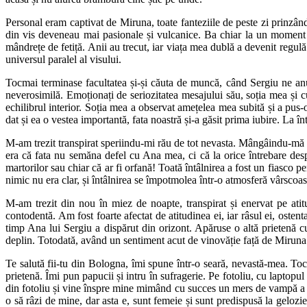
Personal eram captivat de Miruna, toate fanteziile de peste zi prinzân
din vis deveneau mai pasionale și vulcanice. Ba chiar la un moment 
mândrețe de fetiță. Anii au trecut, iar viața mea dublă a devenit regul
universul paralel al visului.
Tocmai terminase facultatea și-și căuta de muncă, când Sergiu ne anun
neverosimilă. Emoționați de seriozitatea mesajului său, soția mea și
echilibrul interior. Soția mea a observat amețelea mea subită și a pus
dat și ea o vestea importantă, fata noastră și-a găsit prima iubire. La 
M-am trezit transpirat speriindu-mi rău de tot nevasta. Mângâindu-mă 
era că fata nu semăna defel cu Ana mea, ci că la orice întrebare despr
martorilor sau chiar că ar fi orfană! Toată întâlnirea a fost un fiasco p
nimic nu era clar, și întâlnirea se împotmolea într-o atmosferă vârscoas
M-am trezit din nou în miez de noapte, transpirat și enervat pe atit
contodentă. Am fost foarte afectat de atitudinea ei, iar râsul ei, ost
timp Ana lui Sergiu a dispărut din orizont. Apăruse o altă prietenă c
deplin. Totodată, având un sentiment acut de vinovăție față de Miruna ș
Te salută fii-tu din Bologna, îmi spune într-o seară, nevastă-mea. T
prietenă. Îmi pun papucii și intru în sufragerie. Pe fotoliu, cu laptopul
din fotoliu și vine înspre mine mimând cu succes un mers de vampă a 
o să râzi de mine, dar asta e, sunt femeie și sunt predispusă la gelozi