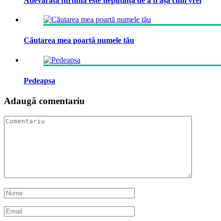
Adevărata furtună este neputința de a fi așa cum vrei
Căutarea mea poartă numele tău
Pedeapsa
Adaugă comentariu