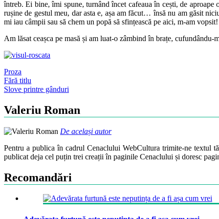
întreb. Ei bine, îmi spune, turnând încet cafeaua în cești, de aproape o
rușine de gestul meu, dar asta e, așa am făcut… însă nu am găsit niciun
mi iau câmpii sau să chem un popă să sfințească pe aici, m-am vopsit!
Am lăsat ceașca pe masă și am luat-o zâmbind în brațe, cufundându-mi f
Proza
Post
Fără titlu
Slove printre gânduri
navigation
Valeriu Roman
De același autor
Pentru a publica în cadrul Cenaclului WebCultura trimite-ne textul t
publicat deja cel puțin trei creații în paginile Cenaclului și doresc pag
Recomandări