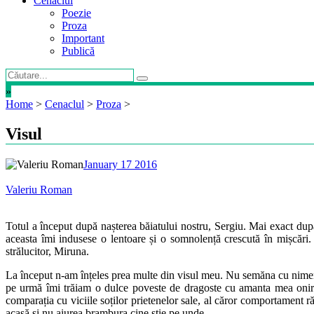
Cenaclul
Poezie
Proza
Important
Publică
»
Home
>
Cenaclul
>
Proza
>
Visul
January 17 2016
Valeriu Roman
Totul a început după nașterea băiatului nostru, Sergiu. Mai exact dup
aceasta îmi indusese o lentoare și o somnolență crescută în mișcă
strălucitor, Miruna.
La început n-am înțeles prea multe din visul meu. Nu semăna cu nimeni 
pe urmă îmi trăiam o dulce poveste de dragoste cu amanta mea oniri
comparația cu viciile soților prietenelor sale, al căror comportament
acasă și nu aiurea brambura cine știe pe unde.