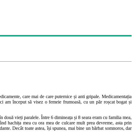
edicamente, care mai de care puternice și anti gripale. Medicamentația
i am început să visez o femeie frumoasă, cu un păr roșcat bogat și
 două vieți paralele. Între 6 dimineața și 8 seara eram cu familia mea,
tând hachița mea cu ora mea de culcare mult prea devreme, asta prin
dante. Decât toate astea, își spunea, mai bine un bărbat somnoros, dar