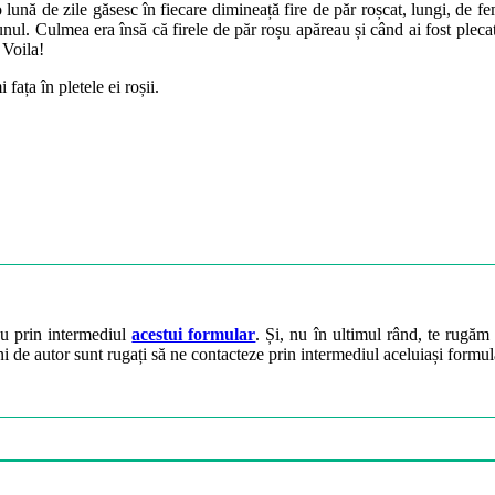
 lună de zile găsesc în fiecare dimineață fire de păr roșcat, lungi, de fe
ul. Culmea era însă că firele de păr roșu apăreau și când ai fost plecat 
 Voila!
ața în pletele ei roșii.
ău prin intermediul
acestui formular
. Și, nu în ultimul rând, te rugăm 
ini de autor sunt rugați să ne contacteze prin intermediul aceluiași formul