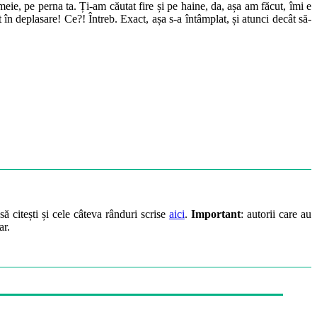
meie, pe perna ta. Ți-am căutat fire și pe haine, da, așa am făcut, îmi e
în deplasare! Ce?! Întreb. Exact, așa s-a întâmplat, și atunci decât să-
să citești și cele câteva rânduri scrise
aici
.
Important
: autorii care au
ar.