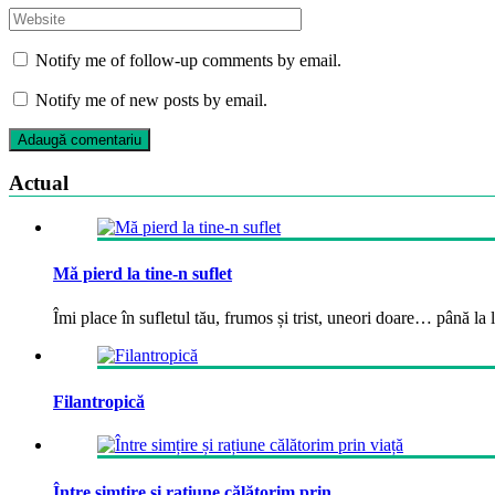
Notify me of follow-up comments by email.
Notify me of new posts by email.
Actual
Mă pierd la tine-n suflet
Îmi place în sufletul tău, frumos și trist, uneori doare… până la la
Filantropică
Între simțire și rațiune călătorim prin...