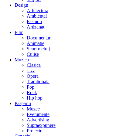
Design
Arhitectura
Ambiental
Fashion
Artizanat
Film
Documentar
Animatie
Scurt metraj
Culise
Muzica
Clasica
Jazz
Opera
Traditionala
Pop
Rock
Hip hop
Paspartu
Muzee
Evenimente
Advertising
Supraexpunere
Proiecte