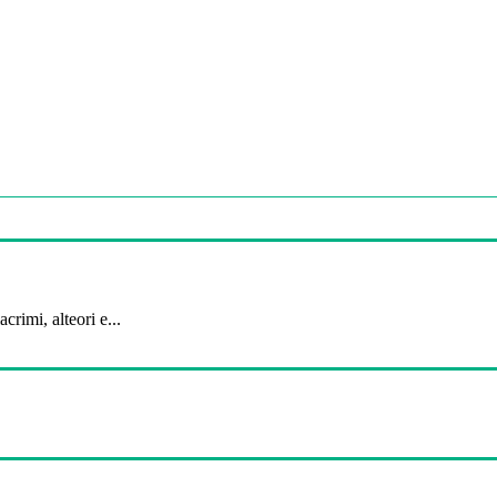
crimi, alteori e...