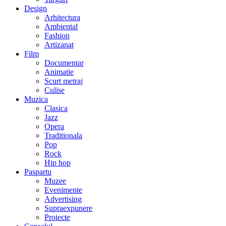
Design
Arhitectura
Ambiental
Fashion
Artizanat
Film
Documentar
Animatie
Scurt metraj
Culise
Muzica
Clasica
Jazz
Opera
Traditionala
Pop
Rock
Hip hop
Paspartu
Muzee
Evenimente
Advertising
Supraexpunere
Proiecte