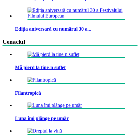
Ediția aniversară cu numărul 30 a...
Cenaclul
Mă pierd la tine-n suflet
Filantropică
Luna îmi plânge pe umăr