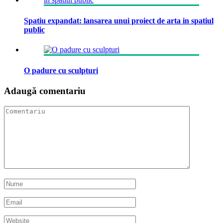
Spatiu expandat: lansarea unui proiect de arta in spatiul
public
O padure cu sculpturi
Adaugă comentariu