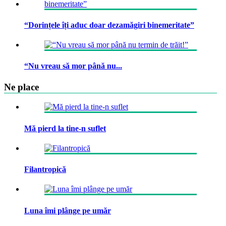
“Dorințele îți aduc doar dezamăgiri binemeritate”
“Nu vreau să mor până nu...
Ne place
Mă pierd la tine-n suflet
Filantropică
Luna îmi plânge pe umăr