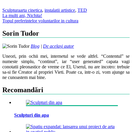
Sculptura
arta cinetica
,
instalatii artistice
,
TED
Post
La multi ani, Nichita!
Topul preferintelor voluntarilor in cultura
navigation
Sorin Tudor
Blog
|
De același autor
Uneori, prin ochii mei, internetul se vede altfel. “Contentul” se
numeste simplu, “continut”, iar “user generated” capata vagi
conotatii pleonastice de vreme ce El, Userul, nu are incotro: trebuie
sa-si fie Creator al propriei Vieti. Poate ca, intr-o zi, vom ajunge sa
ne cunoastem mai bine.
Recomandări
Sculpturi din apa