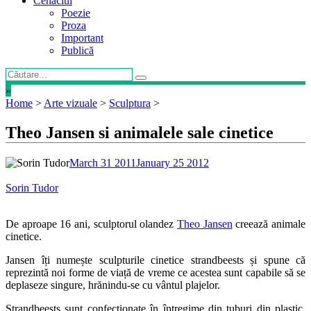
Cenaclul
Poezie
Proza
Important
Publică
»
Home
>
Arte vizuale
>
Sculptura
>
Theo Jansen si animalele sale cinetice
March 31 2011
January 25 2012
Sorin Tudor
De aproape 16 ani, sculptorul olandez
Theo Jansen
creează animale
cinetice.
Jansen îți numește sculpturile cinetice strandbeests și spune că
reprezintă noi forme de viață de vreme ce acestea sunt capabile să se
deplaseze singure, hrănindu-se cu vântul plajelor.
Strandbeests sunt confecționate în întregime din tuburi din plastic,