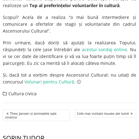
realizeze un
Top al preferințelor voluntarilor în cultură
.
Scopul? Acela de a realiza “o mai bună intermediere și
comunicare a ofertelor de stagii și voluntariate din cadrul
Ascensorului Cultural”.
Prin urmare, dacă doriți să ajutați la realizarea Topului,
răspundeți la cele șase întrebări ale
acestui sondaj online
. Nu
vi se cer date de identificare și vă va lua foarte puțin timp să îl
parcurgeți. Eu zic ca merită să îi alocați câteva minute.
Și, dacă tot a vorbim despre Ascensorul Cultural: nu uitați de
concursul
Volunari pentru Cultură
. 🙂
Cultura civica
Post
Theo Jansen si animalele sale
Cele mai vizitate muzee ale lumii
navigation
cinetice
SORIN TUDOR