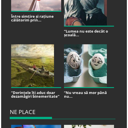
Între simțire și rațiune
călătorim prin...
“Lumea nu este decât o
școală...
“Dorințele îți aduc doar
“Nu vreau să mor până
dezamăgiri binemeritate”
nu...
NE PLACE