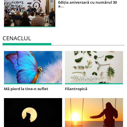
Ediția aniversară cu numărul 30
a...
CENACLUL
Mă pierd la tine-n suflet
Filantropică