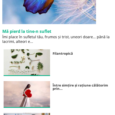
Mă pierd la tine-n suflet
Îmi place în sufletul tău, frumos și trist, uneori doare… până la
lacrimi, alteori e...
Filantropică
Între simțire și rațiune călătorim
prin...