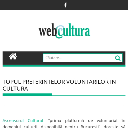
Skip
to
content
TOPUL PREFERINTELOR VOLUNTARILOR IN
CULTURA
Ascensorul Cultural
, “prima platformă de voluntariat în
domeniul culturii, disponibilă pentru București”, dorește să