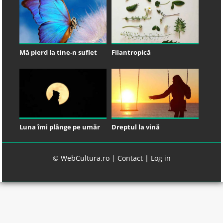
Mă pierd la tine-n suflet
Filantropică
Luna îmi plânge pe umăr
Dreptul la vină
© WebCultura.ro |
Contact
|
Log in