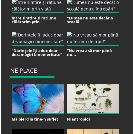
Între simțire și rațiune
“Lumea nu este decât o
călătorim prin...
școală...
“Dorințele îți aduc doar
“Nu vreau să mor până
dezamăgiri binemeritate”
nu...
NE PLACE
Mă pierd la tine-n suflet
Filantropică