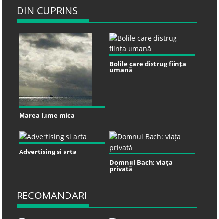
DIN CUPRINS
Bolile care distrug ființa
umană
Marea lume mica
Advertising si arta
Domnul Bach: viața
privată
RECOMANDARI