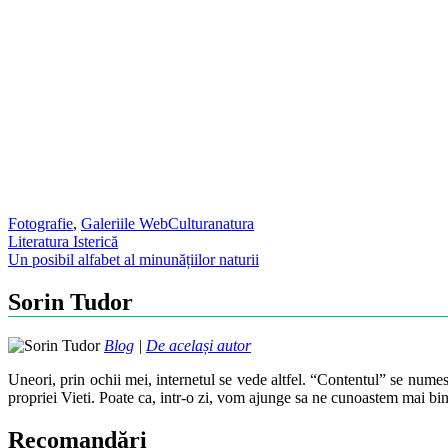
Fotografie
,
Galeriile WebCultura
natura
Post
Literatura Isterică
Un posibil alfabet al minunățiilor naturii
navigation
Sorin Tudor
Blog
|
De același autor
Uneori, prin ochii mei, internetul se vede altfel. “Contentul” se numes
propriei Vieti. Poate ca, intr-o zi, vom ajunge sa ne cunoastem mai bin
Recomandări