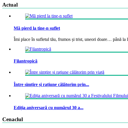
Actual
Mă pierd la tine-n suflet
Îmi place în sufletul tău, frumos și trist, uneori doare… până la la
Filantropică
Între simțire și rațiune călătorim prin...
Ediția aniversară cu numărul 30 a...
Cenaclul