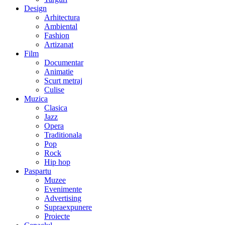
Design
Arhitectura
Ambiental
Fashion
Artizanat
Film
Documentar
Animatie
Scurt metraj
Culise
Muzica
Clasica
Jazz
Opera
Traditionala
Pop
Rock
Hip hop
Paspartu
Muzee
Evenimente
Advertising
Supraexpunere
Proiecte