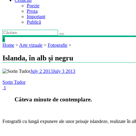
Cenaclul
Poezie
Proza
Important
Publică
»
Home
>
Arte vizuale
>
Fotografie
>
Islanda, în alb și negru
July 2 2013
July 3 2013
Sorin Tudor
1
Câteva minute de contemplare.
Fotografii cu lungă expunere ale unor peisaje islandeze, realizate în a