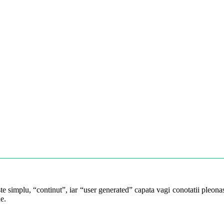
te simplu, “continut”, iar “user generated” capata vagi conotatii pleonast
e.