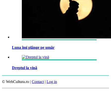
Luna îmi plânge pe umăr
Dreptul la vină
© WebCultura.ro |
Contact
|
Log in