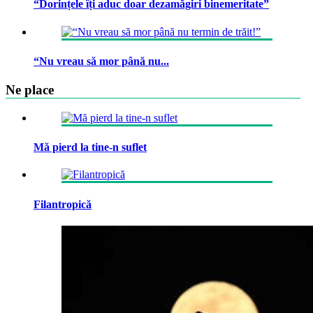
“Dorințele îți aduc doar dezamăgiri binemeritate”
“Nu vreau să mor până nu...
Ne place
Mă pierd la tine-n suflet
Filantropică