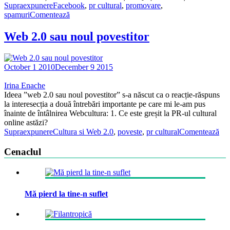
Supraexpunere
Facebook
,
pr cultural
,
promovare
,
spamuri
Comentează
Web 2.0 sau noul povestitor
October 1 2010
December 9 2015
Irina Enache
Ideea ”web 2.0 sau noul povestitor” s-a născut ca o reacție-răspuns
la interesecția a două întrebări importante pe care mi le-am pus
înainte de întâlnirea Webcultura: 1. Ce este greșit la PR-ul cultural
online astăzi?
Supraexpunere
Cultura si Web 2.0
,
poveste
,
pr cultural
Comentează
Cenaclul
Mă pierd la tine-n suflet