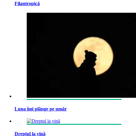
Filantropică
Luna îmi plânge pe umăr
Dreptul la vină