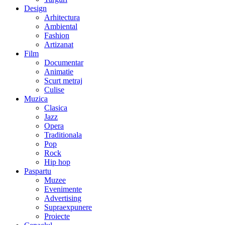
Design
Arhitectura
Ambiental
Fashion
Artizanat
Film
Documentar
Animatie
Scurt metraj
Culise
Muzica
Clasica
Jazz
Opera
Traditionala
Pop
Rock
Hip hop
Paspartu
Muzee
Evenimente
Advertising
Supraexpunere
Proiecte