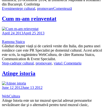
din Bucureşti. Conferinţa
Evenimente
pr cultural
,
promovare
Comentează
Cum m-am reinventat
April 24 2013
April 25 2013
Ramona Staicu
Gânduri despre viață și de carieră venite din Italia, din partea unei
românce care este PR Specialist pe domeniul cultural. Acest articol
este scris, la rugămintea WebCultura, de către Ramona Staicu,
Communication & Event Specialist.
Stop-cadru
pr cultural
,
promovare
,
viata
1 Comentariu
Atinge istoria
June 12 2012
June 13 2012
WebCultura
Atinge Istoria este un tur muzeal special adresat persoanelor
nevăzătoare dar şi o alternativă pentru turul muzeal clasic,