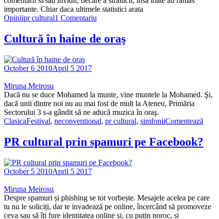
comentarii si/sau invidii, fiecare a stralucit, insa toate au ramas
importante. Chiar daca ultimele statistici arata
Opinii
pr cultural
1 Comentariu
Cultură în haine de oraş
October 6 2010
April 5 2017
Miruna Meirosu
Dacă nu se duce Mohamed la munte, vine muntele la Mohamed. Şi,
dacă unii dintre noi nu au mai fost de mult la Ateneu, Primăria
Sectorului 3 s-a gândit să ne aducă muzica în oraş.
Clasica
Festival
,
neconventional
,
pr cultural
,
simfonii
Comentează
PR cultural prin spamuri pe Facebook?
October 5 2010
April 5 2017
Miruna Meirosu
Despre spamuri și phishing se tot vorbește. Mesajele acelea pe care
tu nu le soliciți, dar te invadează pe online, încercând să promoveze
ceva sau să îți fure identitatea online și, cu puțin noroc, și