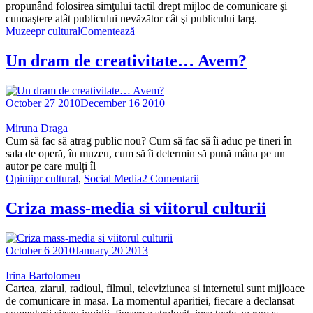
propunând folosirea simţului tactil drept mijloc de comunicare şi
cunoaştere atât publicului nevăzător cât şi publicului larg.
Muzee
pr cultural
Comentează
Un dram de creativitate… Avem?
October 27 2010
December 16 2010
Miruna Draga
Cum să fac să atrag public nou? Cum să fac să îi aduc pe tineri în
sala de operă, în muzeu, cum să îi determin să pună mâna pe un
autor pe care mulți îl
Opinii
pr cultural
,
Social Media
2 Comentarii
Criza mass-media si viitorul culturii
October 6 2010
January 20 2013
Irina Bartolomeu
Cartea, ziarul, radioul, filmul, televiziunea si internetul sunt mijloace
de comunicare in masa. La momentul aparitiei, fiecare a declansat