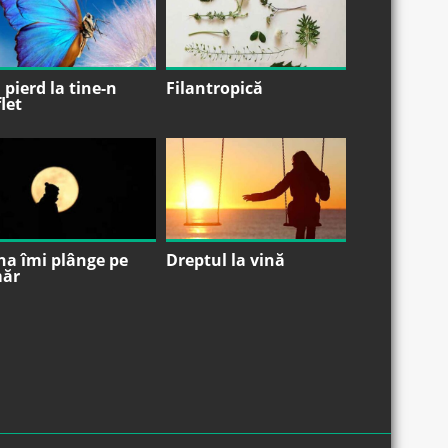
pierd la tine-n
Filantropică
let
na îmi plânge pe
Dreptul la vină
ăr