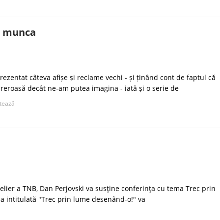
e munca
ezentat câteva afișe și reclame vechi - și ținând cont de faptul că
ureroasă decât ne-am putea imagina - iată și o serie de
tează
Atelier a TNB, Dan Perjovski va susţine conferinţa cu tema Trec prin
sa intitulată "Trec prin lume desenând-o!" va