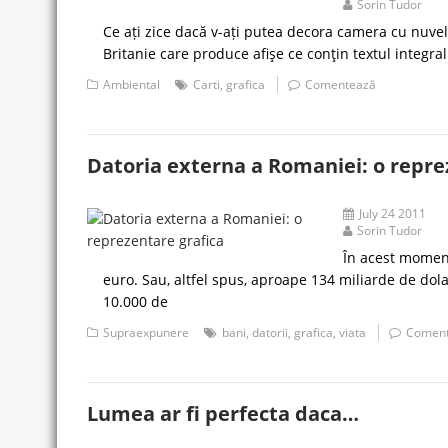
Sorin Tudor
Ce ați zice dacă v-ați putea decora camera cu nuve
Britanie care produce afişe ce conţin textul integral
Ambiental
Carti
,
grafica
Comentează
Datoria externa a Romaniei: o repre
July 24 2011
Sorin Tudor
În acest moment
euro. Sau, altfel spus, aproape 134 miliarde de dol
10.000 de
Supraexpunere
bani
,
datorii
,
grafica
,
viata
Comen
Lumea ar fi perfecta daca…