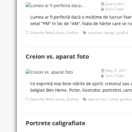
June 6 2011
Sorin Tudor
Lumea ar fi perfectă dacă o mulțime de lucruri foar
setat "PM" în loc de "AM", foaia de hârtie care se 
Galeriile WebCultura
,
Grafica
amuzant
,
design
,
grafica
Creion vs. aparat foto
May 31 2011
Sorin Tudor
Ce exprimă mai bine stările de spirit: creionul sau 
belgian Ben Heine. Pictor, ilustrator, portretist, cari
Galeriile WebCultura
,
Grafica
aparat foto
,
creion
,
grafica
Portrete caligrafiate