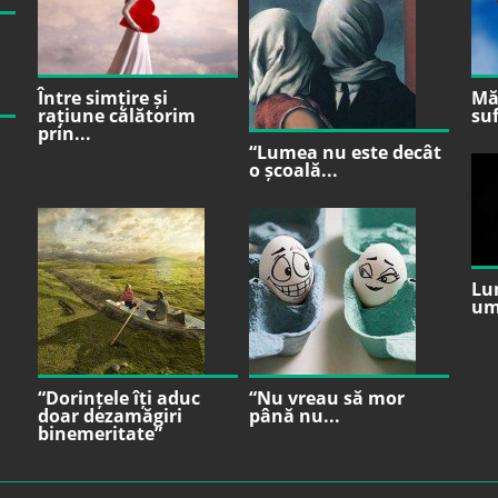
Între simțire și
Mă 
rațiune călătorim
suf
prin...
“Lumea nu este decât
o școală...
Lu
um
“Dorințele îți aduc
“Nu vreau să mor
doar dezamăgiri
până nu...
binemeritate”