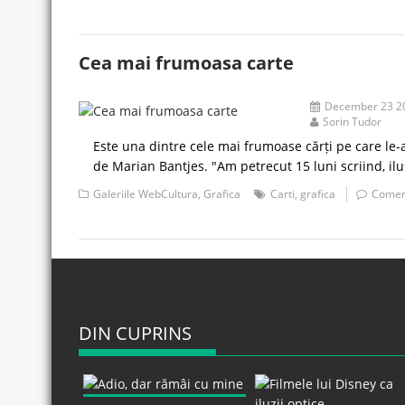
Cea mai frumoasa carte
December 23 2
Sorin Tudor
Este una dintre cele mai frumoase cărți pe care le
de Marian Bantjes. "Am petrecut 15 luni scriind, i
Galeriile WebCultura
,
Grafica
Carti
,
grafica
Comen
DIN CUPRINS