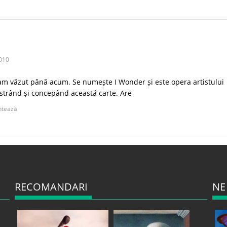
010
-am văzut până acum. Se numește I Wonder și este opera artistului
lustrând şi concepând această carte. Are
tează
RECOMANDARI
NE