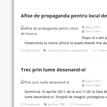
Afise de propaganda pentru locul d
May 2 2011
Sorin Tudor
Dupa ce v-am pr
întoarcerea la rutina zilnică se poate dovedi mai d
Advertising
amuzant
,
grafica
,
propaganda
Comen
Trec prin lume desenand-o!
April 7 2011
Sorin Tudor
Duminică, 10 aprilie 2011, de la ora 11.00, la Sala 
lume desenând-o!. Însoţită de imagini, prelegerea 
Evenimente
grafica
,
TNB
Comentează