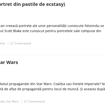
rtret din pastile de ecstasy)
can creează portrete ale unor personalități cunoscute folosindu-se
ul Scott Blake este cunoscut pentru portretele sale compuse din
hone
Comentează
tar Wars
zboiul propagandei din Star Wars: Coaliția sau Forțele Imperiale? N
tă de afișe de propagandă pentru locul de muncă. Și aceasta dup
nda
,
Star Wars
Comentează