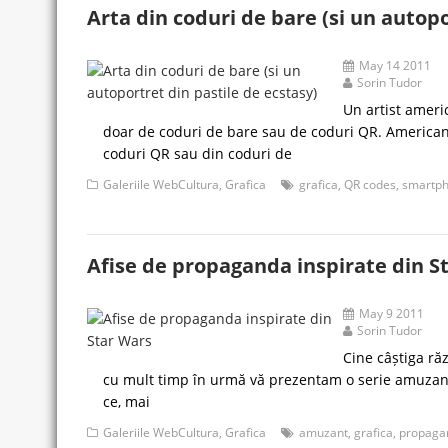
Arta din coduri de bare (si un autopo
May 14 2011
Sorin Tudor
Un artist ameri
doar de coduri de bare sau de coduri QR. American
coduri QR sau din coduri de
Galeriile WebCultura
,
Grafica
grafica
,
QR codes
,
smartp
Afise de propaganda inspirate din S
May 9 2011
Sorin Tudor
Cine câștiga ră
cu mult timp în urmă vă prezentam o serie amuzan
ce, mai
Galeriile WebCultura
,
Grafica
amuzant
,
grafica
,
propaga