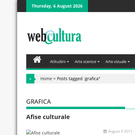
Skip
Thursday, 6 August 2026
to
content
Atitudini
Arte scenice
Arte vizuale
»
Home
>
Posts tagged :grafica"
GRAFICA
Afise culturale
August 9 2011