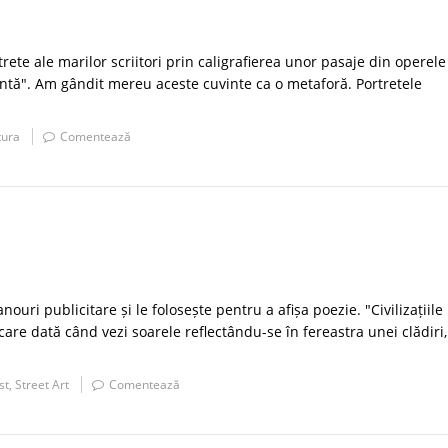
rete ale marilor scriitori prin caligrafierea unor pasaje din operele
intă". Am gândit mereu aceste cuvinte ca o metaforă. Portretele
tura
Comentează
ri publicitare și le folosește pentru a afișa poezie. "Civilizațiile
care dată când vezi soarele reflectându-se în fereastra unei clădiri,
st
,
Street Art
Comentează