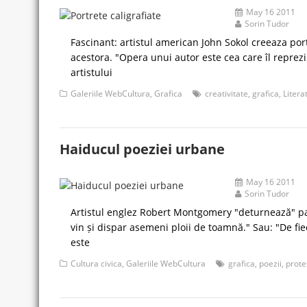
May 16 2011
Sorin Tudor
Fascinant: artistul american John Sokol creeaza port
acestora. "Opera unui autor este cea care îl reprez
artistului
Galeriile WebCultura
,
Grafica
creativitate
,
grafica
,
Litera
Haiducul poeziei urbane
May 16 2011
Sorin Tudor
Artistul englez Robert Montgomery "deturnează" panou
vin și dispar asemeni ploii de toamnă." Sau: "De fie
este
Cultura civica
,
Galeriile WebCultura
grafica
,
poezii
,
prote