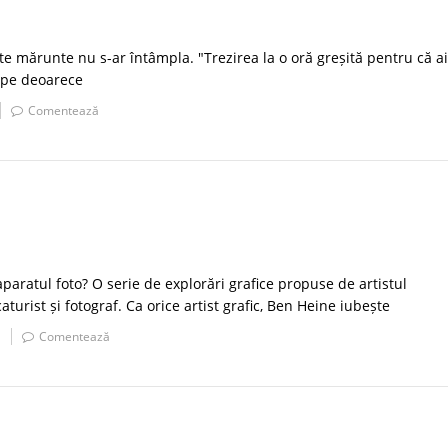
te mărunte nu s-ar întâmpla. "Trezirea la o oră greșită pentru că a
rupe deoarece
Comentează
aparatul foto? O serie de explorări grafice propuse de artistul
caturist și fotograf. Ca orice artist grafic, Ben Heine iubește
Comentează