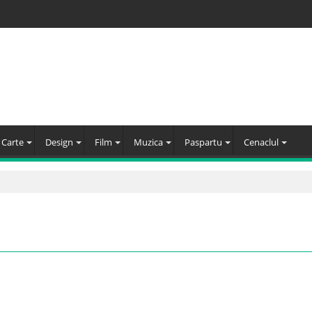
Carte
Design
Film
Muzica
Paspartu
Cenaclul