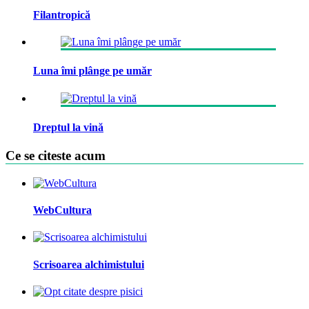
Filantropică
Luna îmi plânge pe umăr
Dreptul la vină
Ce se citeste acum
WebCultura
Scrisoarea alchimistului