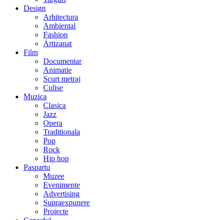
Design
Arhitectura
Ambiental
Fashion
Artizanat
Film
Documentar
Animatie
Scurt metraj
Culise
Muzica
Clasica
Jazz
Opera
Traditionala
Pop
Rock
Hip hop
Paspartu
Muzee
Evenimente
Advertising
Supraexpunere
Proiecte