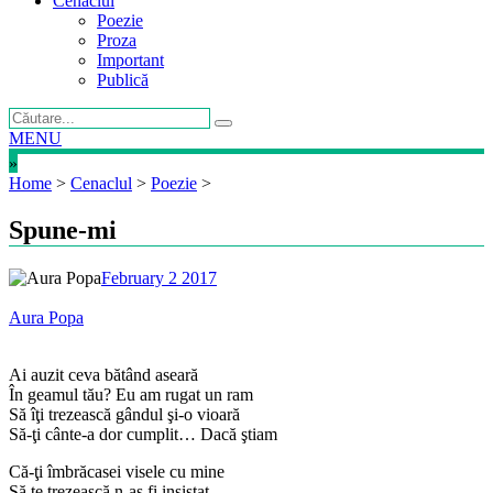
Cenaclul
Poezie
Proza
Important
Publică
MENU
»
Home
>
Cenaclul
>
Poezie
>
Spune-mi
February 2 2017
Aura Popa
Ai auzit ceva bătând aseară
În geamul tău? Eu am rugat un ram
Să îţi trezească gândul şi-o vioară
Să-ţi cânte-a dor cumplit… Dacă ştiam
Că-ţi îmbrăcasei visele cu mine
Să te trezească n-aş fi insistat