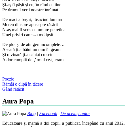
Şi-aş fi păşit şi eu, în rând cu tine
Pe drumul verii noastre înrămat
De maci albaştri, răsucind lumina
Mereu dinspre apus spre răsărit
N-aş mai fi scris cu umbre pe retina
Unei priviri care s-a molipsit
De ploi şi de atingeri incomplete…
Aseară ţi-a bătut un ram în geam
Şi o vioară ţi-a cântat cu sete
A dor cumplit de ţărmul ce-ţi eram…
Poezie
Post
Rămâi o clipă în tăcere
Gând rătăcit
navigation
Aura Popa
Blog
|
Facebook
|
De același autor
Educatoare și mamă a doi copii, a publicat, începând cu anul 2012,