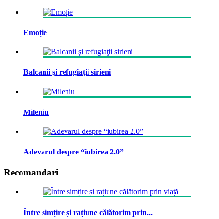
Emoție
Balcanii şi refugiaţii sirieni
Mileniu
Adevarul despre “iubirea 2.0”
Recomandari
Între simțire și rațiune călătorim prin...