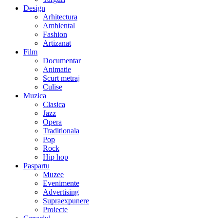
Design
Arhitectura
Ambiental
Fashion
Artizanat
Film
Documentar
Animatie
Scurt metraj
Culise
Muzica
Clasica
Jazz
Opera
Traditionala
Pop
Rock
Hip hop
Paspartu
Muzee
Evenimente
Advertising
Supraexpunere
Proiecte