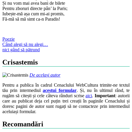
Și nu vom mai avea bani de bilete
Pentru zboruri directe pân’ la Paris;
Iubește-mă așa cum mi-ai promis,
Fă-mă să mă simt ca-n Paradis!
Poezie
Post
Când alegi să nu alegi…
nici gând să pătrund
navigation
Crisastemis
De același autor
Pentru a publica în cadrul Cenaclului WebCultura trimite-ne textul
tău prin intermediul
acestui formular
. Și, nu în ultimul rând, te
rugăm să citești și cele câteva rânduri scrise
aici
.
Important
: autorii
care au publicat deja cel puțin trei creații în paginile Cenaclului și
doresc pagini de autor sunt rugați să ne contacteze prin intermediul
aceluiași formular.
Recomandări