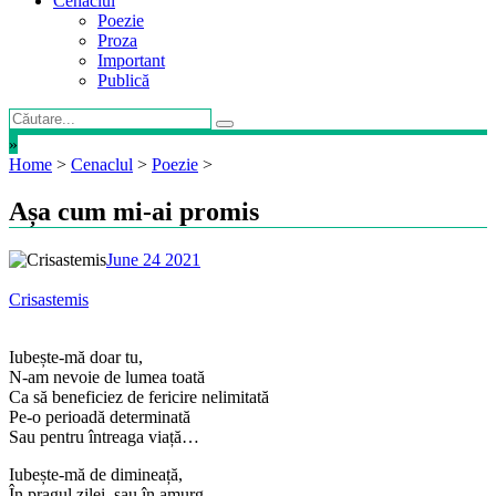
Cenaclul
Poezie
Proza
Important
Publică
»
Home
>
Cenaclul
>
Poezie
>
Așa cum mi-ai promis
June 24 2021
Crisastemis
Iubește-mă doar tu,
N-am nevoie de lumea toată
Ca să beneficiez de fericire nelimitată
Pe-o perioadă determinată
Sau pentru întreaga viață…
Iubește-mă de dimineață,
În pragul zilei, sau în amurg,