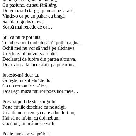
Cu pasiune, cu sau fără sârg,
Du gelozia la târg și pune-o pe tarabă,
Vinde-o ca pe un pahar cu bragă
Sau dă-o gratis cuiva,
Scapă mai repede de ea…!
Știi că nu te pot uita,
Te iubesc mai mult decât îți poți imagina,
Ochii mei nu vor să vadă pe altcineva,
Urechile-mi nu vor s-asculte
Declarații de iubire din partea altcuiva,
Doar vocea ta face să-mi palpite inima.
Iubește-mă doar tu,
Golește-mi sufletu’ de dor
Ca un romantic visător,
Doar ești muza tuturor poeziilor mele…
Presară praf de stele argintii
Peste cutiile deschise cu nostalgii,
Uită de norii cenușii care aduc furtuni,
Hai să ne iubim ca doi nebuni
Căci nu știm mâine ce va fi;
Poate bursa se va prăbuși