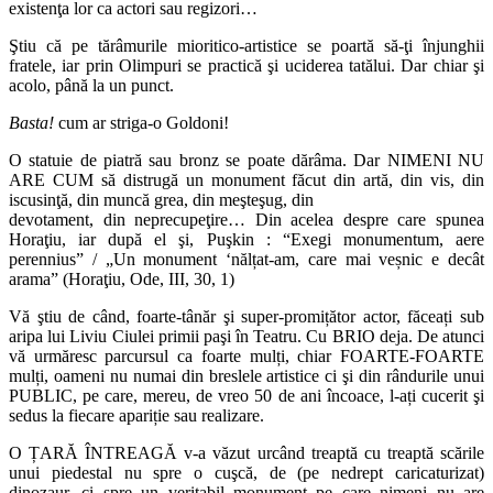
existenţa lor ca actori sau regizori…
Ştiu că pe tărâmurile mioritico-artistice se poartă să-ţi înjunghii
fratele, iar prin Olimpuri se practică şi uciderea tatălui. Dar chiar şi
acolo, până la un punct.
Basta!
cum ar striga-o Goldoni!
O statuie de piatră sau bronz se poate dărâma. Dar NIMENI NU
ARE CUM să distrugă un monument făcut din artă, din vis, din
iscusinţă, din muncă grea, din meşteşug, din
devotament, din neprecupeţire… Din acelea despre care spunea
Horaţiu, iar după el şi, Puşkin : “Exegi monumentum, aere
perennius” / „Un monument ‘nălțat-am, care mai veșnic e decât
arama” (Horaţiu, Ode, III, 30, 1)
Vă ştiu de când, foarte-tânăr şi super-promițător actor, făceați sub
aripa lui Liviu Ciulei primii paşi în Teatru. Cu BRIO deja. De atunci
vă urmăresc parcursul ca foarte mulți, chiar FOARTE-FOARTE
mulți, oameni nu numai din breslele artistice ci şi din rândurile unui
PUBLIC, pe care, mereu, de vreo 50 de ani încoace, l-ați cucerit şi
sedus la fiecare apariție sau realizare.
O ȚARĂ ÎNTREAGĂ v-a văzut urcând treaptă cu treaptă scările
unui piedestal nu spre o cuşcă, de (pe nedrept caricaturizat)
dinozaur, ci spre un veritabil monument pe care nimeni nu are