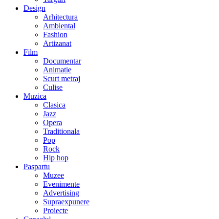
Design
Arhitectura
Ambiental
Fashion
Artizanat
Film
Documentar
Animatie
Scurt metraj
Culise
Muzica
Clasica
Jazz
Opera
Traditionala
Pop
Rock
Hip hop
Paspartu
Muzee
Evenimente
Advertising
Supraexpunere
Proiecte