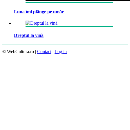
Luna îmi plânge pe umăr
Dreptul la vină
© WebCultura.ro |
Contact
|
Log in