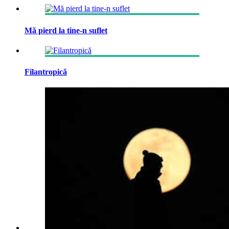
Mă pierd la tine-n suflet
Filantropică