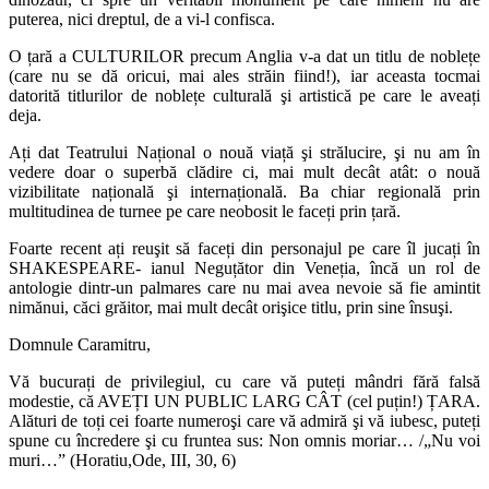
puterea, nici dreptul, de a vi-l confisca.
O țară a CULTURILOR precum Anglia v-a dat un titlu de noblețe
(care nu se dă oricui, mai ales străin fiind!), iar aceasta tocmai
datorită titlurilor de noblețe culturală şi artistică pe care le aveați
deja.
Ați dat Teatrului Național o nouă viață şi strălucire, şi nu am în
vedere doar o superbă clădire ci, mai mult decât atât: o nouă
vizibilitate națională şi internațională. Ba chiar regională prin
multitudinea de turnee pe care neobosit le faceți prin țară.
Foarte recent ați reuşit să faceți din personajul pe care îl jucați în
SHAKESPEARE- ianul Neguțător din Veneția, încă un rol de
antologie dintr-un palmares care nu mai avea nevoie să fie amintit
nimănui, căci grăitor, mai mult decât orişice titlu, prin sine însuşi.
Domnule Caramitru,
Vă bucurați de privilegiul, cu care vă puteți mândri fără falsă
modestie, că AVEȚI UN PUBLIC LARG CÂT (cel puțin!) ȚARA.
Alături de toți cei foarte numeroşi care vă admiră şi vă iubesc, puteți
spune cu încredere şi cu fruntea sus: Non omnis moriar… /„Nu voi
muri…” (Horatiu,Ode, III, 30, 6)