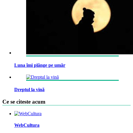
Luna îmi plânge pe umăr
Dreptul la vină
Ce se citeste acum
WebCultura