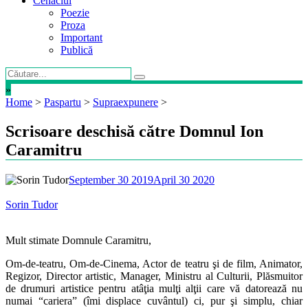
Cenaclul
Poezie
Proza
Important
Publică
»
Home
>
Paspartu
>
Supraexpunere
>
Scrisoare deschisă către Domnul Ion
Caramitru
September 30 2019
April 30 2020
Sorin Tudor
Mult stimate Domnule Caramitru,
Om-de-teatru, Om-de-Cinema, Actor de teatru şi de film, Animator,
Regizor, Director artistic, Manager, Ministru al Culturii, Plăsmuitor
de drumuri artistice pentru atâţia mulţi alţii care vă datorează nu
numai “cariera” (îmi displace cuvântul) ci, pur şi simplu, chiar