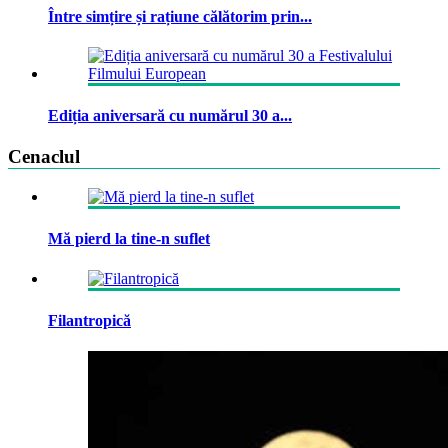
Între simțire și rațiune călătorim prin...
Ediția aniversară cu numărul 30 a...
Cenaclul
Mă pierd la tine-n suflet
Filantropică