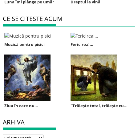
Luna îmi plânge pe umăr
Dreptul la vină
CE SE CITESTE ACUM
Muzică pentru pisici
Fericirea!...
Ziua în care nu...
"Trăieşte total, trăieşte cu...
ARHIVA
Arhiva