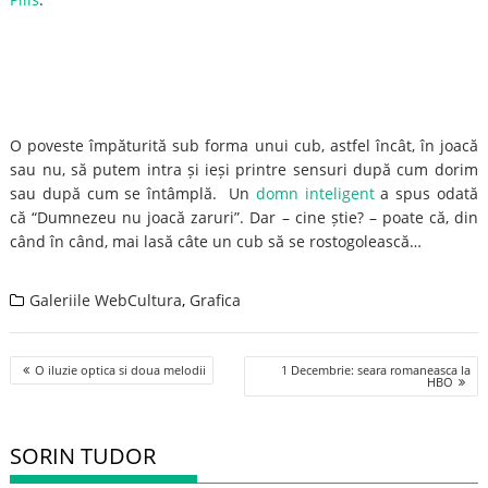
O poveste împăturită sub forma unui cub, astfel încât, în joacă
sau nu, să putem intra și ieși printre sensuri după cum dorim
sau după cum se întâmplă. Un
domn inteligent
a spus odată
că “Dumnezeu nu joacă zaruri”. Dar – cine știe? – poate că, din
când în când, mai lasă câte un cub să se rostogolească…
Galeriile WebCultura
,
Grafica
Post
O iluzie optica si doua melodii
1 Decembrie: seara romaneasca la
navigation
HBO
SORIN TUDOR