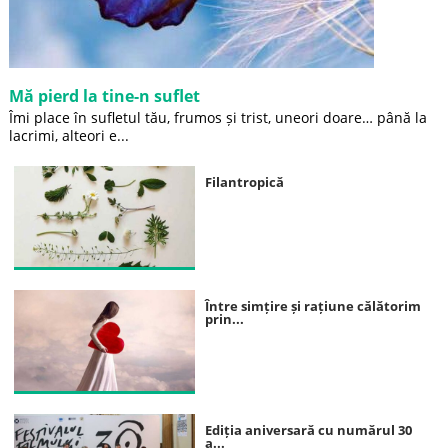
Mă pierd la tine-n suflet
Îmi place în sufletul tău, frumos și trist, uneori doare… până la
lacrimi, alteori e...
Filantropică
Între simțire și rațiune călătorim
prin...
Ediția aniversară cu numărul 30
a...