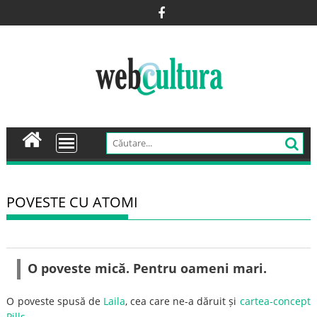
Skip
to
content
POVESTE CU ATOMI
O poveste mică. Pentru oameni mari.
O poveste spusă de
Laila
, cea care ne-a dăruit și
cartea-concept
Pills
.