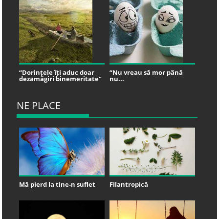
“Dorințele îți aduc doar
“Nu vreau să mor până
dezamăgiri binemeritate”
nu...
NE PLACE
Mă pierd la tine-n suflet
Filantropică