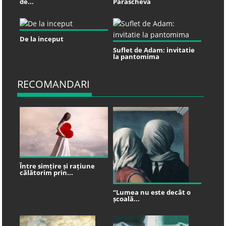
de...
Parascheva
De la inceput
Suflet de Adam: invitatie
la pantomima
RECOMANDARI
Între simțire și rațiune
călătorim prin...
“Lumea nu este decât o
școală...