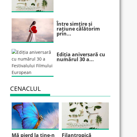
Între simțire și
rațiune călătorim
prin...
Ediția aniversară cu
numărul 30 a...
CENACLUL
Mă pierd la tine-n
Filantropică