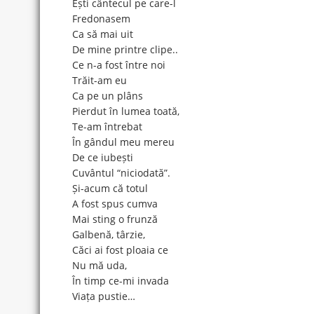
Ești cântecul pe care-l
Fredonasem
Ca să mai uit
De mine printre clipe..
Ce n-a fost între noi
Trăit-am eu
Ca pe un plâns
Pierdut în lumea toată,
Te-am întrebat
În gândul meu mereu
De ce iubești
Cuvântul “niciodată”.
Și-acum că totul
A fost spus cumva
Mai sting o frunză
Galbenă, târzie,
Căci ai fost ploaia ce
Nu mă uda,
În timp ce-mi invada
Viața pustie…