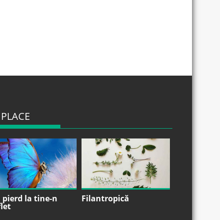
 PLACE
pierd la tine-n
Filantropică
let