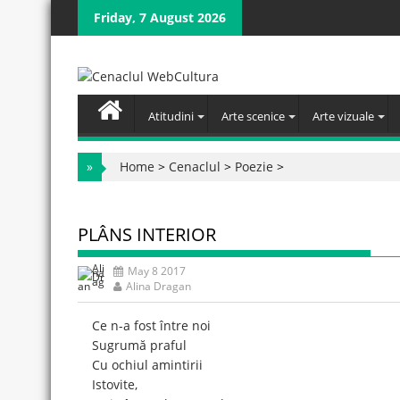
Skip
Friday, 7 August 2026
to
content
Atitudini
Arte scenice
Arte vizuale
»
Home
>
Cenaclul
>
Poezie
>
PLÂNS INTERIOR
May 8 2017
Alina Dragan
Ce n-a fost între noi
Sugrumă praful
Cu ochiul amintirii
Istovite,