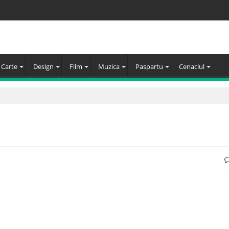
Carte
Design
Film
Muzica
Paspartu
Cenaclul