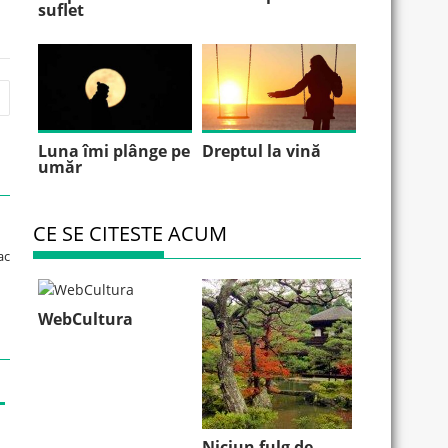
suflet
Luna îmi plânge pe
Dreptul la vină
umăr
CE SE CITESTE ACUM
ac
WebCultura
Niciun fulg de