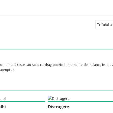
Trifoiul
pe nume. Citeste sau scrie cu drag poezie in momente de melancolie. Ii pl
 apropiati.
albi
Distragere