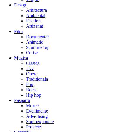
Design
Arhitectura
Ambiental
Fashion
Artizanat
Film
Documentar
Animatie
Scurt metraj
Culise
Muzica
Clasica
Jazz
Opera
Traditionala
Pop
Rock
Hip hop
Paspartu
Muzee
Evenimente
Advertising
Supraexpunere
Proiecte