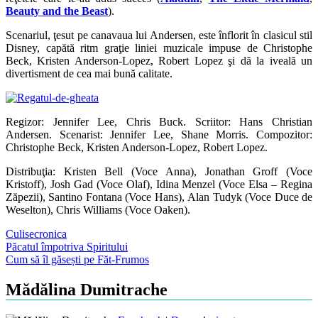
Beauty and the Beast
).
Scenariul, ţesut pe canavaua lui Andersen, este înflorit în clasicul stil
Disney, capătă ritm graţie liniei muzicale impuse de Christophe
Beck, Kristen Anderson-Lopez, Robert Lopez şi dă la iveală un
divertisment de cea mai bună calitate.
Regizor: Jennifer Lee, Chris Buck. Scriitor: Hans Christian
Andersen. Scenarist: Jennifer Lee, Shane Morris. Compozitor:
Christophe Beck, Kristen Anderson-Lopez, Robert Lopez.
Distribuţia: Kristen Bell (Voce Anna), Jonathan Groff (Voce
Kristoff), Josh Gad (Voce Olaf), Idina Menzel (Voce Elsa – Regina
Zăpezii), Santino Fontana (Voce Hans), Alan Tudyk (Voce Duce de
Weselton), Chris Williams (Voce Oaken).
Culise
cronica
Post
Păcatul împotriva Spiritului
Cum să îl găsești pe Făt-Frumos
navigation
Mădălina Dumitrache