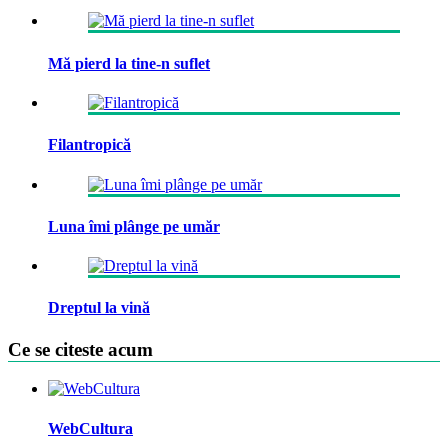
Mă pierd la tine-n suflet
Filantropică
Luna îmi plânge pe umăr
Dreptul la vină
Ce se citeste acum
WebCultura