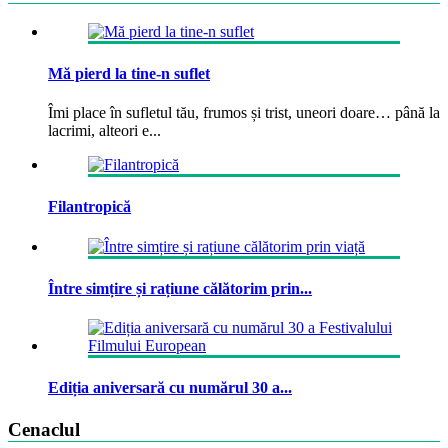
Mă pierd la tine-n suflet
Îmi place în sufletul tău, frumos și trist, uneori doare… până la
lacrimi, alteori e...
Filantropică
Între simțire și rațiune călătorim prin...
Ediția aniversară cu numărul 30 a...
Cenaclul