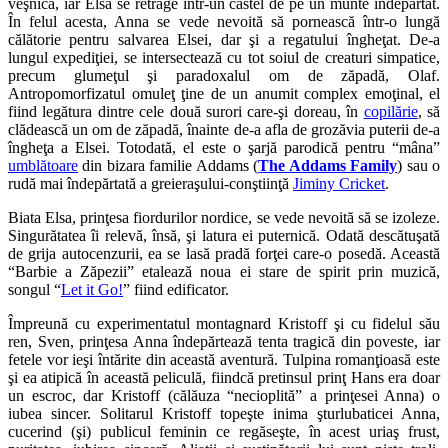
veşnică, iar Elsa se retrage într-un castel de pe un munte îndepărtat.
În felul acesta, Anna se vede nevoită să pornească într-o lungă
călătorie pentru salvarea Elsei, dar şi a regatului îngheţat. De-a
lungul expediţiei, se intersectează cu tot soiul de creaturi simpatice,
precum glumeţul şi paradoxalul om de zăpadă, Olaf.
Antropomorfizatul omuleţ ţine de un anumit complex emoţinal, el
fiind legătura dintre cele două surori care-şi doreau, în
copilărie
, să
clădească un om de zăpadă, înainte de-a afla de grozăvia puterii de-a
îngheţa a Elsei. Totodată, el este o şarjă parodică pentru “mâna”
umblătoare
din bizara familie Addams (
The Addams Family
) sau o
rudă mai îndepărtată a greieraşului-conştiinţă
Jiminy Cricket
.
Biata Elsa, prinţesa fiordurilor nordice, se vede nevoită să se izoleze.
Singurătatea îi relevă, însă, şi latura ei puternică. Odată descătuşată
de grija autocenzurii, ea se lasă pradă forţei care-o posedă. Această
“Barbie a Zăpezii” etalează noua ei stare de spirit prin muzică,
songul “
Let it Go!
” fiind edificator.
Împreună cu experimentatul montagnard Kristoff şi cu fidelul său
ren, Sven, prinţesa Anna îndepărtează tenta tragică din poveste, iar
fetele vor ieşi întărite din această aventură. Tulpina romanţioasă este
şi ea atipică în această peliculă, fiindcă pretinsul prinţ Hans era doar
un escroc, dar Kristoff (călăuza “necioplită” a prinţesei Anna) o
iubea sincer. Solitarul Kristoff topeşte inima şturlubaticei Anna,
cucerind (şi) publicul feminin ce regăseşte, în acest uriaş frust,