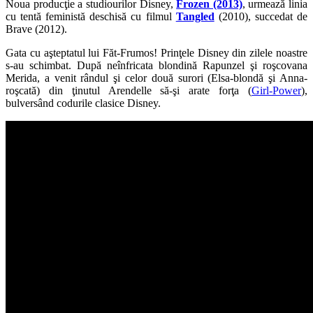
Noua producţie a studiourilor Disney,
Frozen (2013)
, urmează linia
cu tentă feministă deschisă cu filmul
Tangled
(2010), succedat de
Brave (2012).
Gata cu aşteptatul lui Făt-Frumos! Prinţele Disney din zilele noastre
s-au schimbat. După neînfricata blondină Rapunzel şi roşcovana
Merida, a venit rândul şi celor două surori (Elsa-blondă şi Anna-
roşcată) din ţinutul Arendelle să-şi arate forţa (
Girl-Power
),
bulversând codurile clasice Disney.