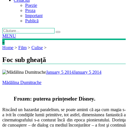
Cenaclul
Poezie
Proza
Important
Publică
MENU
»
Home
>
Film
>
Culise
>
Foc sub gheață
January 5 2014
January 5 2014
Mădălina Dumitrache
Frozen: puterea prințeselor Disney.
Riscând un hazardat paralelism, se poate aminti că aşa cum magia s-
a ivit în condiţiile lumii primitive, tot astfel, dimensiunea fantastică a
cinematografului s-a conturat încă din epoca pionieratului. Dorinţa
de cunoaştere – de dialog cu mediul înconjurător – a fost şi continuă