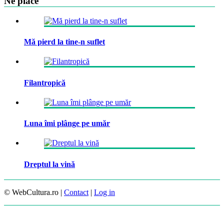
Ne place
Mă pierd la tine-n suflet
Filantropică
Luna îmi plânge pe umăr
Dreptul la vină
© WebCultura.ro |
Contact
|
Log in