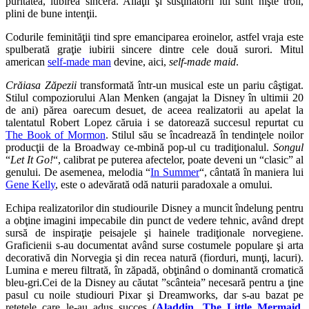
puritatea, iubirea sinceră. Aliaţii şi susţinătorii lui sunt nişte troli,
plini de bune intenţii.
Codurile feminităţii tind spre emanciparea eroinelor, astfel vraja este
spulberată graţie iubirii sincere dintre cele două surori. Mitul
american
self-made man
devine, aici,
self-made maid
.
Crăiasa Zăpezii
transformată într-un musical este un pariu câştigat.
Stilul compoziorului Alan Menken (angajat la Disney în ultimii 20
de ani) părea oarecum desuet, de aceea realizatorii au apelat la
talentatul Robert Lopez căruia i se datorează succesul repurtat cu
The Book of Mormon
. Stilul său se încadrează în tendinţele noilor
producţii de la Broadway ce-mbină pop-ul cu tradiţionalul.
Songul
“
Let It Go!
“, calibrat pe puterea afectelor, poate deveni un “clasic” al
genului. De asemenea, melodia “
In Summer
“, cântată în maniera lui
Gene Kelly
, este o adevărată odă naturii paradoxale a omului.
Echipa realizatorilor din studiourile Disney a muncit îndelung pentru
a obţine imagini impecabile din punct de vedere tehnic, având drept
sursă de inspiraţie peisajele şi hainele tradiţionale norvegiene.
Graficienii s-au documentat având surse costumele populare şi arta
decorativă din Norvegia şi din recea natură (fiorduri, munţi, lacuri).
Lumina e mereu filtrată, în zăpadă, obţinând o dominantă cromatică
bleu-gri.Cei de la Disney au căutat ”scânteia” necesară pentru a ţine
pasul cu noile studiouri Pixar şi Dreamworks, dar s-au bazat pe
reţetele care le-au adus succes (
Aladdin
,
The Little Mermaid
,