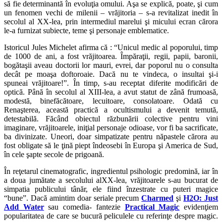
să fie determinantă în evoluţia omului. Aşa se explică, poate, şi cum
un fenomen vechi de milenii – vrăjitoria – s-a revitalizat inedit în
secolul al XX-lea, prin intermediul marelui şi micului ecran cărora
le-a furnizat subiecte, teme şi personaje emblematice.
Istoricul Jules Michelet afirma că : “Unicul medic al poporului, timp
de 1000 de ani, a fost vrăjitoarea. Împăraţii, regii, papii, baronii,
bogătaşii aveau doctorii lor mauri, evrei, dar poporul nu o consulta
decât pe moaşa doftoroaie. Dacă nu te vindeca, o insultai şi-i
spuneai vrăjitoare!”. În timp, s-au receptat diferite modificări de
optică. Până în secolul al XIII-lea, a avut statut de zână frumoasă,
modestă, binefăcătoare, lecuitoare, consolatoare. Odată cu
Renaşterea, această practică a ocultismului a devenit temută,
detestabilă. Făcând obiectul răzbunării colective pentru vini
imaginare, vrăjitoarele, iniţial personaje odioase, vor fi ba sacrificate,
ba divinizate. Uneori, doar simpatizate pentru năpastele cărora au
fost obligate să le ţină piept îndeosebi în Europa şi America de Sud,
în cele şapte secole de prigoană.
În reţetarul cinematografic, ingredientul psihologic predomină, iar în
a doua jumătate a secolului alXX-lea, vrăjitoarele s-au bucurat de
simpatia publicului tânăr, ele fiind înzestrate cu puteri magice
“bune”. Dacă amintim doar seriale precum
Charmed
şi
H2O: Just
Add Water
sau comedia- fantezie
Practical Magic
evidenţiem
popularitatea de care se bucură peliculele cu referinţe despre magic.