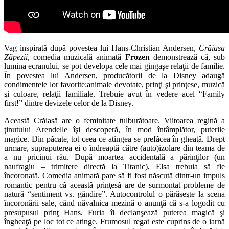
Vag inspirată după povestea lui Hans-Christian Andersen,
Crăiasa
Zăpezii
, comedia muzicală animată
Frozen
demonstrează că, sub
lumina ecranului, se pot developa cele mai gingaşe relaţii de familie.
În povestea lui Andersen, producătorii de la Disney adaugă
condimentele lor favorite:animale devotate, prinţi şi prinţese, muzică
şi culoare, relaţii familiale. Trebuie avut în vedere acel “Family
first!” dintre devizele celor de la Disney.
Această Crăiasă are o feminitate tulburătoare. Viitoarea regină a
ţinutului Arendelle îşi descoperă, în mod întâmplător, puterile
magice. Din păcate, tot ceea ce atingea se prefăcea în gheaţă. Drept
urmare, supraputerea ei o îndreaptă către (auto)izolare din teama de
a nu pricinui rău. După moartea accidentală a părinţilor (un
naufragiu – trimitere directă la Titanic), Elsa trebuia să fie
încoronată. Comedia animată pare să fi fost născută dintr-un impuls
romantic pentru că această prinţesă are de surmontat probleme de
natură “sentiment vs. gândire”. Autocontrolul o părăseşte la scena
încoronării sale, când năvalnica mezină o anunţă că s-a logodit cu
presupusul prinţ Hans. Furia îi declanşează puterea magică şi
îngheaţă pe loc tot ce atinge. Frumosul regat este cuprins de o iarnă