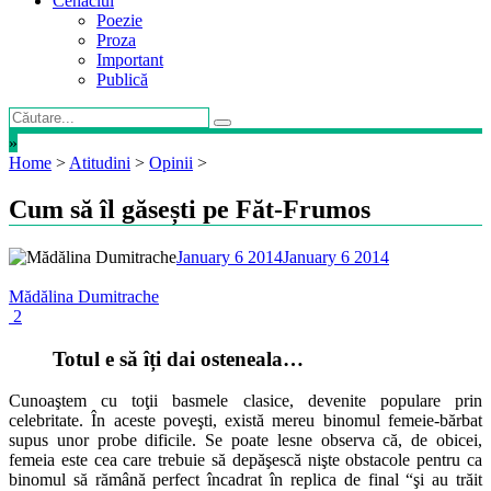
Cenaclul
Poezie
Proza
Important
Publică
»
Home
>
Atitudini
>
Opinii
>
Cum să îl găsești pe Făt-Frumos
January 6 2014
January 6 2014
Mădălina Dumitrache
2
Totul e să îți dai osteneala…
Cunoaştem cu toţii basmele clasice, devenite populare prin
celebritate. În aceste poveşti, există mereu binomul femeie-bărbat
supus unor probe dificile. Se poate lesne observa că, de obicei,
femeia este cea care trebuie să depăşescă nişte obstacole pentru ca
binomul să rămână perfect încadrat în replica de final “şi au trăit