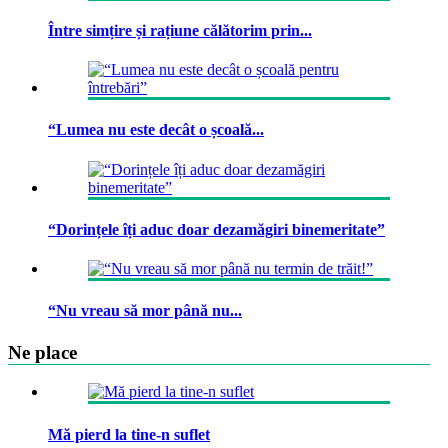
Între simțire și rațiune călătorim prin...
“Lumea nu este decât o școală...
“Dorințele îți aduc doar dezamăgiri binemeritate”
“Nu vreau să mor până nu...
Ne place
Mă pierd la tine-n suflet