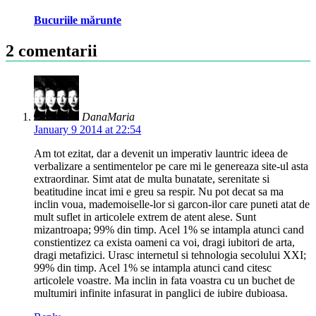
Bucuriile mărunte
2 comentarii
DanaMaria
January 9 2014 at 22:54
Am tot ezitat, dar a devenit un imperativ launtric ideea de
verbalizare a sentimentelor pe care mi le genereaza site-ul asta
extraordinar. Simt atat de multa bunatate, serenitate si
beatitudine incat imi e greu sa respir. Nu pot decat sa ma
inclin voua, mademoiselle-lor si garcon-ilor care puneti atat de
mult suflet in articolele extrem de atent alese. Sunt
mizantroapa; 99% din timp. Acel 1% se intampla atunci cand
constientizez ca exista oameni ca voi, dragi iubitori de arta,
dragi metafizici. Urasc internetul si tehnologia secolului XXI;
99% din timp. Acel 1% se intampla atunci cand citesc
articolele voastre. Ma inclin in fata voastra cu un buchet de
multumiri infinite infasurat in panglici de iubire dubioasa.