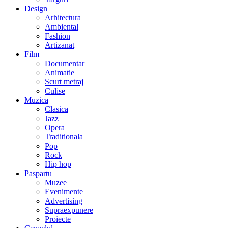
Design
Arhitectura
Ambiental
Fashion
Artizanat
Film
Documentar
Animatie
Scurt metraj
Culise
Muzica
Clasica
Jazz
Opera
Traditionala
Pop
Rock
Hip hop
Paspartu
Muzee
Evenimente
Advertising
Supraexpunere
Proiecte