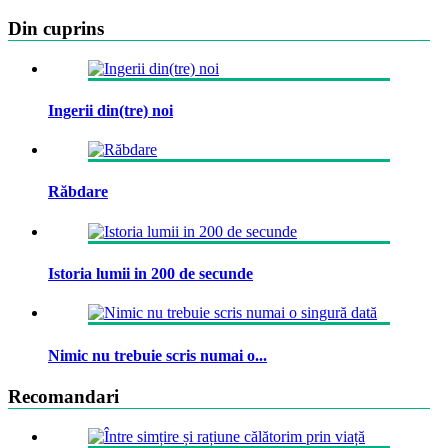
Din cuprins
Ingerii din(tre) noi
Răbdare
Istoria lumii in 200 de secunde
Nimic nu trebuie scris numai o...
Recomandari