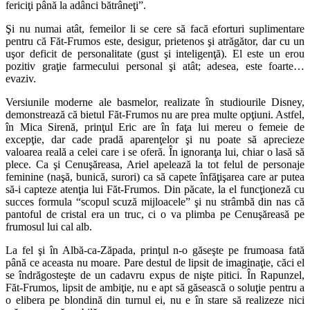
fericiţi până la adânci bătrâneţi”.
Şi nu numai atât, femeilor li se cere să facă eforturi suplimentare
pentru că Făt-Frumos este, desigur, prietenos şi atrăgător, dar cu un
uşor deficit de personalitate (gust şi inteligenţă). El este un erou
pozitiv graţie farmecului personal şi atât; adesea, este foarte…
evaziv.
Versiunile moderne ale basmelor, realizate în studiourile Disney,
demonstrează că bietul Făt-Frumos nu are prea multe opţiuni. Astfel,
în Mica Sirenă, prinţul Eric are în faţa lui mereu o femeie de
excepţie, dar cade pradă aparenţelor şi nu poate să aprecieze
valoarea reală a celei care i se oferă. În ignoranţa lui, chiar o lasă să
plece. Ca şi Cenuşăreasa, Ariel apelează la tot felul de personaje
feminine (naşă, bunică, surori) ca să capete înfăţişarea care ar putea
să-i capteze atenţia lui Făt-Frumos. Din păcate, la el funcţioneză cu
succes formula “scopul scuză mijloacele” şi nu strâmbă din nas că
pantoful de cristal era un truc, ci o va plimba pe Cenuşăreasă pe
frumosul lui cal alb.
La fel şi în Albă-ca-Zăpada, prinţul n-o găseşte pe frumoasa fată
până ce aceasta nu moare. Pare destul de lipsit de imaginaţie, căci el
se îndrăgosteşte de un cadavru expus de nişte pitici. În Rapunzel,
Făt-Frumos, lipsit de ambiţie, nu e apt să găsească o soluţie pentru a
o elibera pe blondină din turnul ei, nu e în stare să realizeze nici