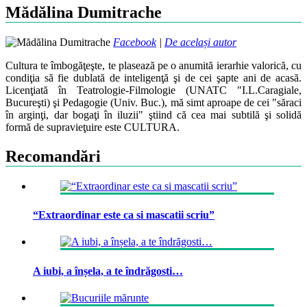
Mădălina Dumitrache
Facebook
|
De același autor
Cultura te îmbogăţeşte, te plasează pe o anumită ierarhie valorică, cu
condiţia să fie dublată de inteligenţă şi de cei şapte ani de acasă.
Licenţiată în Teatrologie-Filmologie (UNATC "I.L.Caragiale,
Bucureşti) şi Pedagogie (Univ. Buc.), mă simt aproape de cei "săraci
în arginţi, dar bogaţi în iluzii" ştiind că cea mai subtilă şi solidă
formă de supravieţuire este CULTURA.
Recomandări
“Extraordinar este ca si mascatii scriu”
A iubi, a înșela, a te îndrăgosti…