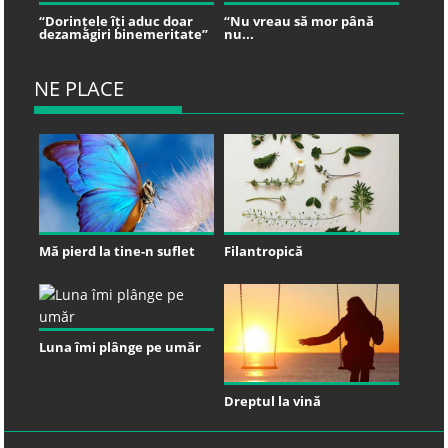
“Dorințele îți aduc doar
“Nu vreau să mor până
dezamăgiri binemeritate”
nu...
NE PLACE
Mă pierd la tine-n suflet
Filantropică
Luna îmi plânge pe umăr
Dreptul la vină