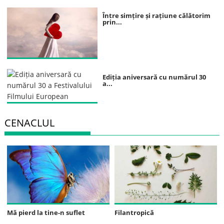
Între simțire și rațiune călătorim
prin...
Ediția aniversară cu numărul 30
a...
CENACLUL
Mă pierd la tine-n suflet
Filantropică