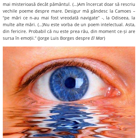
mai misterioasă decât pământul. (…)Am încercat doar să rescriu
vechile poeme despre mare. Desigur mă gândesc la Camoes –
“pe mări ce n-au mai fost vreodată navigate” -, la Odiseea, la
multe alte mări. (…)Nu este vorba de un poem intelectual. Asta,
din fericire. Probabil că nu este prea rău, din moment ce-și are
sursa în emoții.” (Jorge Luis Borges despre
El Mar
)