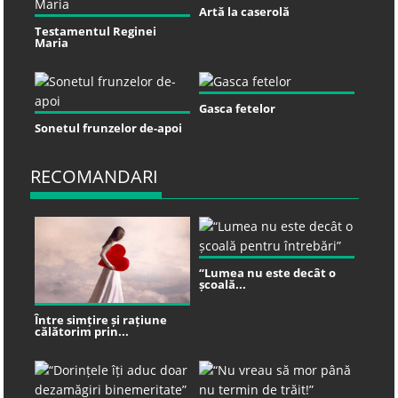
Artă la caserolă
Testamentul Reginei
Maria
Gasca fetelor
Sonetul frunzelor de-apoi
RECOMANDARI
“Lumea nu este decât o
școală...
Între simțire și rațiune
călătorim prin...