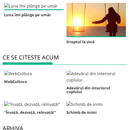
Luna îmi plânge pe umăr
Dreptul la vină
CE SE CITESTE ACUM
WebCultura
Adevărul din interiorul
cuplului
"Învață, dezvață, reînvață!"
Schimb de inimi
ARHIVA