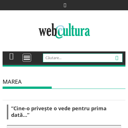
Skip
to
content
MAREA
“Cine-o privește o vede pentru prima
dată…”