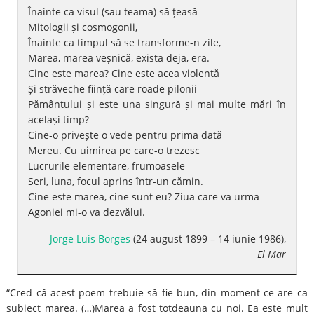
Înainte ca visul (sau teama) să țeasă
Mitologii și cosmogonii,
Înainte ca timpul să se transforme-n zile,
Marea, marea veșnică, exista deja, era.
Cine este marea? Cine este acea violentă
Și străveche ființă care roade pilonii
Pământului și este una singură și mai multe mări în
același timp?
Cine-o privește o vede pentru prima dată
Mereu. Cu uimirea pe care-o trezesc
Lucrurile elementare, frumoasele
Seri, luna, focul aprins într-un cămin.
Cine este marea, cine sunt eu? Ziua care va urma
Agoniei mi-o va dezvălui.
Jorge Luis Borges
(24 august 1899 – 14 iunie 1986),
El Mar
“Cred că acest poem trebuie să fie bun, din moment ce are ca
subiect marea. (…)Marea a fost totdeauna cu noi. Ea este mult