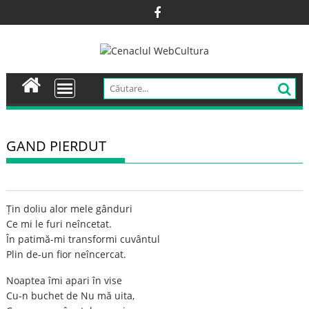
Skip
to
content
GAND PIERDUT
Țin doliu alor mele gânduri
Ce mi le furi neîncetat.
În patimă-mi transformi cuvântul
Plin de-un fior neîncercat.
Noaptea îmi apari în vise
Cu-n buchet de Nu mă uita,