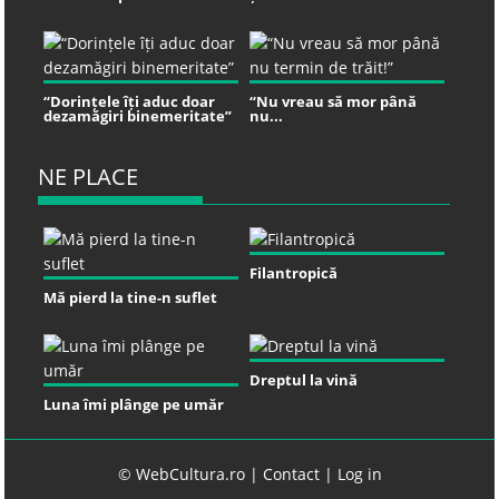
“Dorințele îți aduc doar
“Nu vreau să mor până
dezamăgiri binemeritate”
nu...
NE PLACE
Filantropică
Mă pierd la tine-n suflet
Dreptul la vină
Luna îmi plânge pe umăr
© WebCultura.ro |
Contact
|
Log in