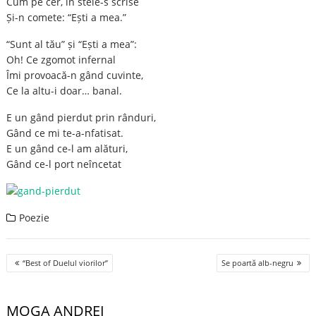
Cum pe cer, în stele-s scrise
Și-n comete: “Ești a mea.”
“Sunt al tău” și “Ești a mea”:
Oh! Ce zgomot infernal
Îmi provoacă-n gând cuvinte,
Ce la altu-i doar… banal.
E un gând pierdut prin rânduri,
Gând ce mi te-a-nfatisat.
E un gând ce-l am alături,
Gând ce-l port neîncetat
Poezie
Post
“Best of Duelul viorilor”
Se poartă alb-negru
navigation
MOGA ANDREI