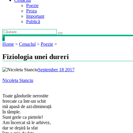
Cenaclul
Poezie
Proza
Important
Publică
»
Home
>
Cenaclul
>
Poezie
>
Fiziologia unei dureri
September 18 2017
Nicoleta Stanciu
Toate gândurile nerostite
ferecate ca într-un schit
mă apasă de azi-dimineață
în tâmple.
Sunt grele ca pietrele!
Am încercat să le arhivez,
dar se deşiră la sfat