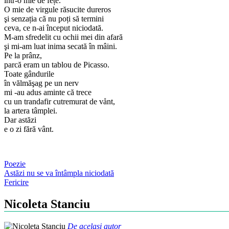
într-o mie de fețe.
O mie de virgule răsucite dureros
şi senzația că nu poți să termini
ceva, ce n-ai început niciodată.
M-am sfredelit cu ochii mei din afară
şi mi-am luat inima secată în mâini.
Pe la prânz,
parcă eram un tablou de Picasso.
Toate gândurile
în vălmăşag pe un nerv
mi -au adus aminte că trece
cu un trandafir cutremurat de vånt,
la artera tâmplei.
Dar astăzi
e o zi fără vânt.
Poezie
Post
Astăzi nu se va întâmpla niciodată
Fericire
navigation
Nicoleta Stanciu
De același autor