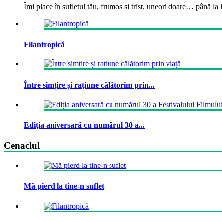
Îmi place în sufletul tău, frumos și trist, uneori doare… până la la
Filantropică
Între simțire și rațiune călătorim prin...
Ediția aniversară cu numărul 30 a...
Cenaclul
Mă pierd la tine-n suflet