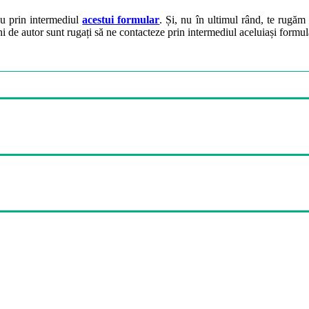
ău prin intermediul
acestui formular
. Și, nu în ultimul rând, te rugăm 
ini de autor sunt rugați să ne contacteze prin intermediul aceluiași formul