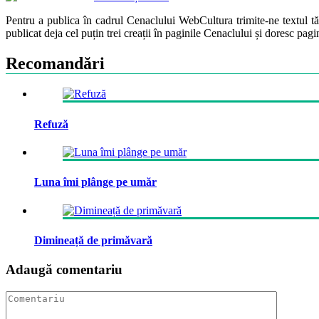
Pentru a publica în cadrul Cenaclului WebCultura trimite-ne textul t
publicat deja cel puțin trei creații în paginile Cenaclului și doresc pag
Recomandări
Refuză
Luna îmi plânge pe umăr
Dimineață de primăvară
Adaugă comentariu