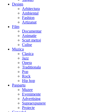
Design
Arhitectura
Ambiental
Fashion
Artizanat
Film
Documentar
Animatie
Scurt metraj
Culise
Muzica
Clasica
Jazz
Opera
Traditionala
Pop
Rock
Hip hop
Paspartu
Muzee
Evenimente
Advertising
Supraexpunere
Proiecte