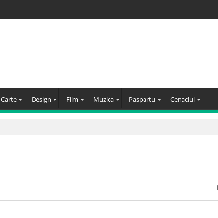
Carte
Design
Film
Muzica
Paspartu
Cenaclul