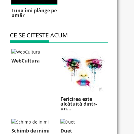
Luna îmi plânge pe
umăr
CE SE CITESTE ACUM
WebCultura
Fericirea este
alcătuită dintr-
un...
Schimb de inimi
Duet