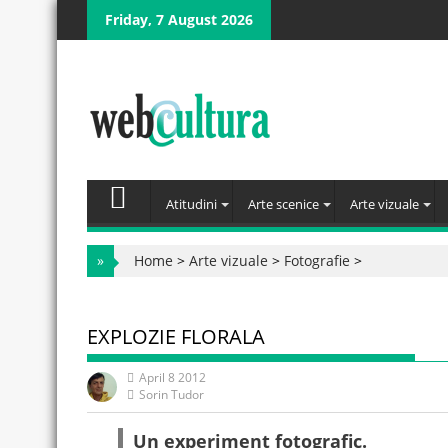
Skip
Friday, 7 August 2026
to
content
Atitudini
Arte scenice
Arte vizuale
»
Home
>
Arte vizuale
>
Fotografie
>
EXPLOZIE FLORALA
April 8 2012
Sorin Tudor
Un experiment fotografic.