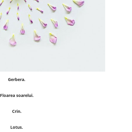
Gerbera.
Floarea soarelui.
Crin.
Lotus.