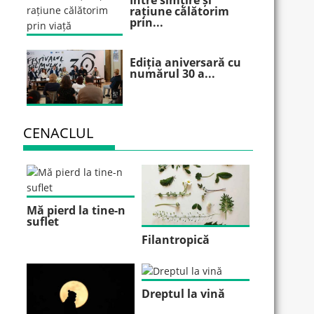
Între simțire și
rațiune călătorim
prin...
Ediția aniversară cu
numărul 30 a...
CENACLUL
Mă pierd la tine-n
suflet
Filantropică
Dreptul la vină