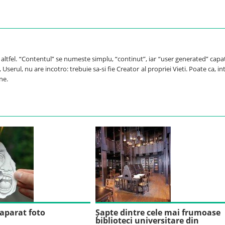
e altfel. “Contentul” se numeste simplu, “continut”, iar “user generated” capa
Userul, nu are incotro: trebuie sa-si fie Creator al propriei Vieti. Poate ca, int
ne.
 aparat foto
Șapte dintre cele mai frumoase
biblioteci universitare din