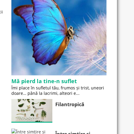
ii
Mă pierd la tine-n suflet
Îmi place în sufletul tău, frumos și trist, uneori
doare… până la lacrimi, alteori e...
Filantropică