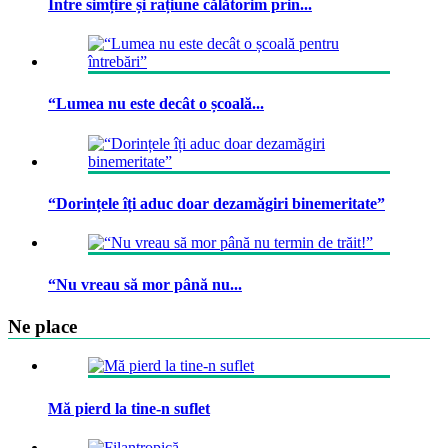
Între simțire și rațiune călătorim prin...
“Lumea nu este decât o școală...
“Dorințele îți aduc doar dezamăgiri binemeritate”
“Nu vreau să mor până nu...
Ne place
Mă pierd la tine-n suflet