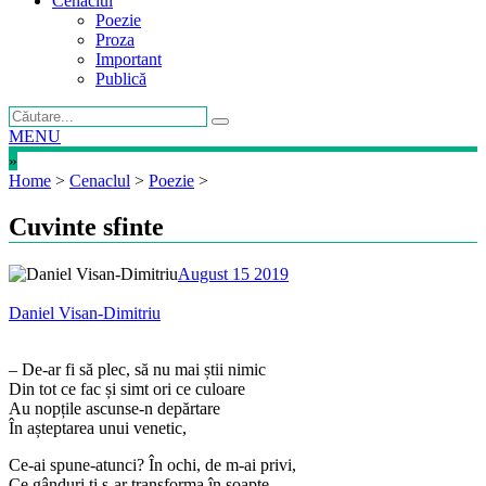
Cenaclul
Poezie
Proza
Important
Publică
MENU
»
Home
>
Cenaclul
>
Poezie
>
Cuvinte sfinte
August 15 2019
Daniel Visan-Dimitriu
– De-ar fi să plec, să nu mai știi nimic
Din tot ce fac și simt ori ce culoare
Au nopțile ascunse-n depărtare
În așteptarea unui venetic,
Ce-ai spune-atunci? În ochi, de m-ai privi,
Ce gânduri ți s-ar transforma în șoapte