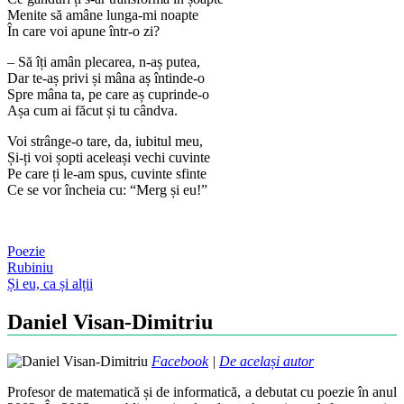
Menite să amâne lunga-mi noapte
În care voi apune într-o zi?
– Să îți amân plecarea, n-aș putea,
Dar te-aș privi și mâna aș întinde-o
Spre mâna ta, pe care aș cuprinde-o
Așa cum ai făcut și tu cândva.
Voi strânge-o tare, da, iubitul meu,
Și-ți voi șopti aceleași vechi cuvinte
Pe care ți le-am spus, cuvinte sfinte
Ce se vor încheia cu: “Merg și eu!”
Poezie
Post
Rubiniu
Și eu, ca și alții
navigation
Daniel Visan-Dimitriu
Facebook
|
De același autor
Profesor de matematică și de informatică, a debutat cu poezie în anul