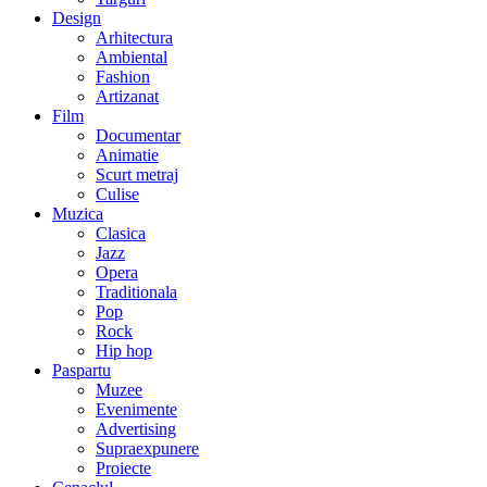
Design
Arhitectura
Ambiental
Fashion
Artizanat
Film
Documentar
Animatie
Scurt metraj
Culise
Muzica
Clasica
Jazz
Opera
Traditionala
Pop
Rock
Hip hop
Paspartu
Muzee
Evenimente
Advertising
Supraexpunere
Proiecte