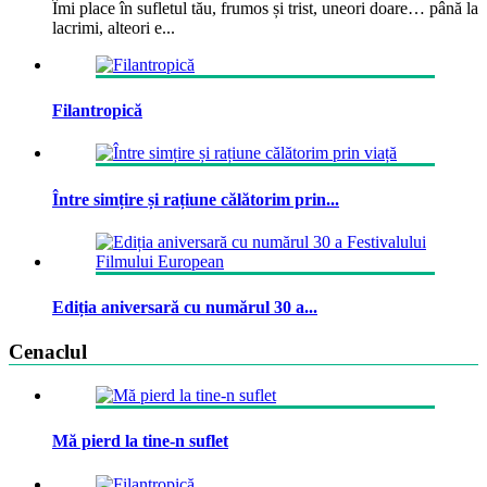
Îmi place în sufletul tău, frumos și trist, uneori doare… până la
lacrimi, alteori e...
Filantropică
Între simțire și rațiune călătorim prin...
Ediția aniversară cu numărul 30 a...
Cenaclul
Mă pierd la tine-n suflet