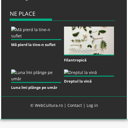
NE PLACE
Mă pierd la tine-n suflet
Filantropică
Dreptul la vină
Luna îmi plânge pe umăr
© WebCultura.ro |
Contact
|
Log in