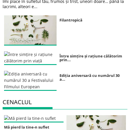
Îmi place în sufletul tău, frumos și trist, uneori doare… până la
lacrimi, alteori e...
Filantropică
Între simțire și rațiune călătorim
prin...
Ediția aniversară cu numărul 30
a...
CENACLUL
Mă pierd la tine-n suflet