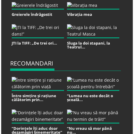
Greierele îndrăgostit
Vibrația mea
JTI la TIFF: „De trei ori...
Sluga la doi stapani, la
Teatrul...
RECOMANDARI
Între simțire și rațiune
“Lumea nu este decât o
călătorim prin...
școală...
“Dorințele îți aduc doar
“Nu vreau să mor până
dezamăgiri binemeritate”
nu...