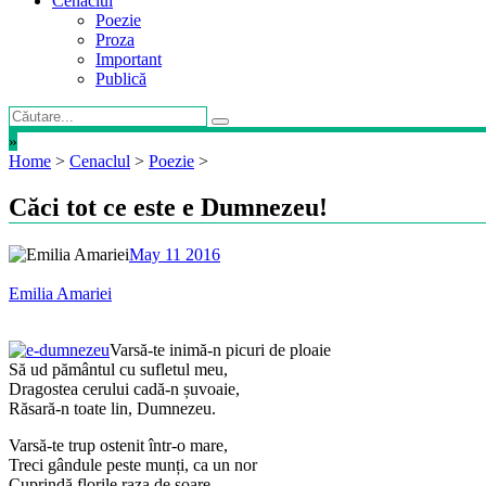
Cenaclul
Poezie
Proza
Important
Publică
»
Home
>
Cenaclul
>
Poezie
>
Căci tot ce este e Dumnezeu!
May 11 2016
Emilia Amariei
Varsă-te inimă-n picuri de ploaie
Să ud pământul cu sufletul meu,
Dragostea cerului cadă-n șuvoaie,
Răsară-n toate lin, Dumnezeu.
Varsă-te trup ostenit într-o mare,
Treci gândule peste munți, ca un nor
Cuprindă florile raza de soare