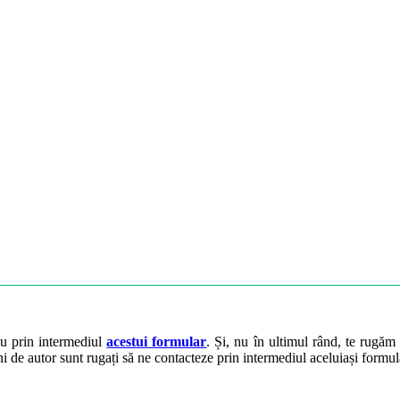
ău prin intermediul
acestui formular
. Și, nu în ultimul rând, te rugăm 
ini de autor sunt rugați să ne contacteze prin intermediul aceluiași formul