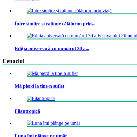
Între simțire și rațiune călătorim prin...
Ediția aniversară cu numărul 30 a...
Cenaclul
Mă pierd la tine-n suflet
Filantropică
Luna îmi plânge pe umăr