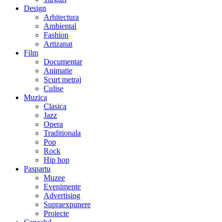
Design
Arhitectura
Ambiental
Fashion
Artizanat
Film
Documentar
Animatie
Scurt metraj
Culise
Muzica
Clasica
Jazz
Opera
Traditionala
Pop
Rock
Hip hop
Paspartu
Muzee
Evenimente
Advertising
Supraexpunere
Proiecte