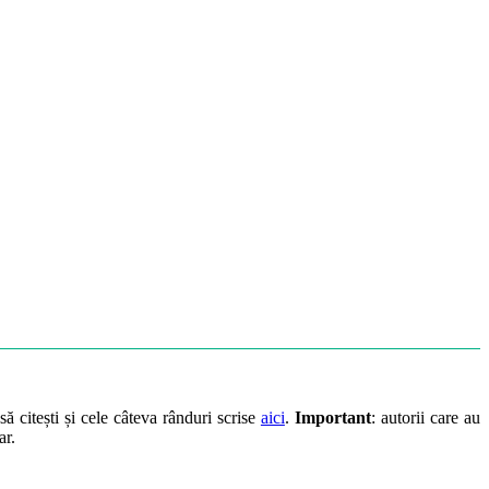
să citești și cele câteva rânduri scrise
aici
.
Important
: autorii care au
ar.