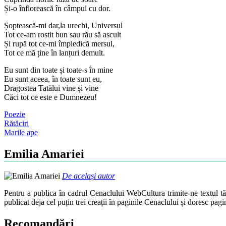
Și-o înflorească în câmpul cu dor.
Șoptească-mi dar,la urechi, Universul
Tot ce-am rostit bun sau rău să ascult
Și rupă tot ce-mi împiedică mersul,
Tot ce mă ține în lanțuri demult.
Eu sunt din toate și toate-s în mine
Eu sunt aceea, în toate sunt eu,
Dragostea Tatălui vine și vine
Căci tot ce este e Dumnezeu!
Poezie
Post
Rătăciri
Marile ape
navigation
Emilia Amariei
De același autor
Pentru a publica în cadrul Cenaclului WebCultura trimite-ne textul t
publicat deja cel puțin trei creații în paginile Cenaclului și doresc pag
Recomandări