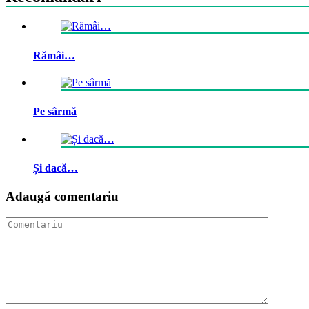
Rămâi…
Pe sârmă
Și dacă…
Adaugă comentariu