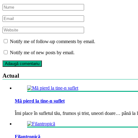
Notify me of follow-up comments by email.
Notify me of new posts by email.
Actual
Mă pierd la tine-n suflet
Îmi place în sufletul tău, frumos și trist, uneori doare… până la la
Filantropică