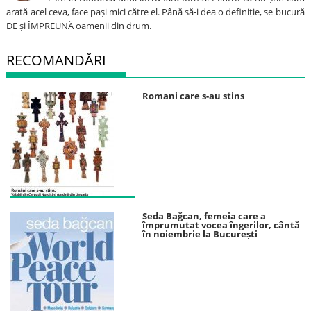
arată acel ceva, face pași mici către el. Până să-i dea o definiție, se bucură
DE și ÎMPREUNĂ oamenii din drum.
RECOMANDĂRI
Romani care s-au stins
Seda Bağcan, femeia care a
împrumutat vocea îngerilor, cântă
în noiembrie la București