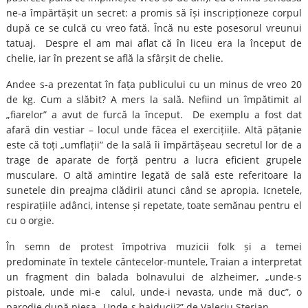
ne-a împărtășit un secret: a promis să își inscripționeze corpul
după ce se culcă cu vreo fată. Încă nu este posesorul vreunui
tatuaj. Despre el am mai aflat că în liceu era la început de
chelie, iar în prezent se află la sfârșit de chelie.
Andee s-a prezentat în fața publicului cu un minus de vreo 20
de kg. Cum a slăbit? A mers la sală. Nefiind un împătimit al
„fiarelor” a avut de furcă la început. De exemplu a fost dat
afară din vestiar – locul unde făcea el exercițiile. Altă pățanie
este că toți „umflații” de la sală îi împărtășeau secretul lor de a
trage de aparate de forță pentru a lucra eficient grupele
musculare. O altă amintire legată de sală este referitoare la
sunetele din preajma clădirii atunci când se apropia. Icnetele,
respirațiile adânci, intense și repetate, toate semănau pentru el
cu o orgie.
În semn de protest împotriva muzicii folk și a temei
predominate în textele cântecelor-muntele, Traian a interpretat
un fragment din balada bolnavului de alzheimer, „unde-s
pistoale, unde mi-e calul, unde-i nevasta, unde mă duc”, o
parodie după piesa „Unde-s haiducii?” de Valeriu Sterian.