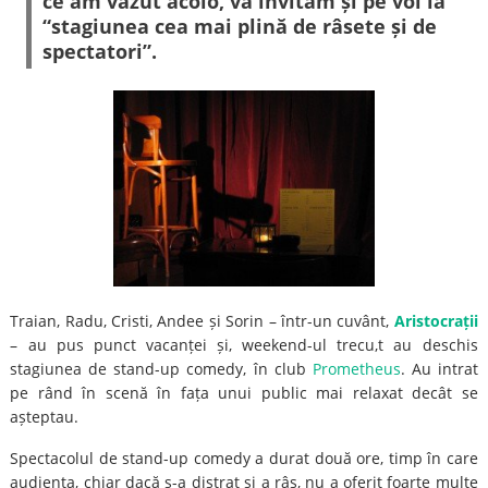
ce am văzut acolo, vă invităm și pe voi la
“stagiunea cea mai plină de râsete și de
spectatori”.
Traian, Radu, Cristi, Andee și Sorin – într-un cuvânt,
Aristocrații
– au pus punct vacanței și, weekend-ul trecu,t au deschis
stagiunea de stand-up comedy, în club
Prometheus
. Au intrat
pe rând în scenă în fața unui public mai relaxat decât se
așteptau.
Spectacolul de stand-up comedy a durat două ore, timp în care
audiența, chiar dacă s-a distrat și a râs, nu a oferit foarte multe