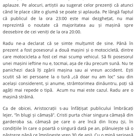
aplauze. Pe alocuri, artiștii au sugerat celor prezenți că atunci
când le place câte o glumă se poate și aplauda. Pe lângă faptul
că publicul de la ora 23:00 este mai dezghețat, nu mai
reprezintă o noutate că majoritatea au și mașină spre
deosebire de cei veniți de la ora 20:00.
Radu ne-a declarat că se simte mulțumit de sine. Până în
prezent a fost posesorul a două mașini și o motocicletă, dintre
care motocicleta a fost cel mai scump vehicul. Să fii posesorul
unei mașini ieftine nu e, tocmai, așa de rău precum sună. Nu te
panichezi dacă îți zgârii mașina sau ai vreun accident. Ești
scutit să iei persoane la o tură „că doar nu am loc” sau din
același considerent, și anume, strâmtorimea dinăuntru, poți să
agăți mai repede o tipă. Acum nu mai este cazul. Radu are o
mașină străină.
Ca de obicei, Aristocrații s-au înfățișat publicului îmbrăcați
lejer, “în blugi și cămașă”. Cristi purta chiar singura cămașă din
garderoba sa, cămașă pe care o are încă din liceu (și, în
condițiile în care o poartă o singură dată pe an, plănuiește să o
păstreze până ce împlinește vreo 30 de ani). Cu o mină serioasă