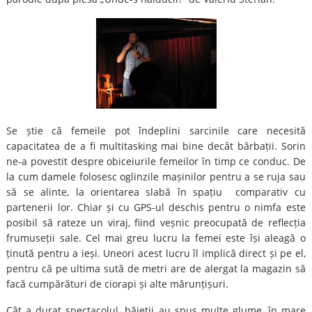
Se știe că femeile pot îndeplini sarcinile care necesită
capacitatea de a fi multitasking mai bine decât bărbații. Sorin
ne-a povestit despre obiceiurile femeilor în timp ce conduc. De
la cum damele folosesc oglinzile mașinilor pentru a se ruja sau
să se alinte, la orientarea slabă în spațiu comparativ cu
partenerii lor. Chiar și cu GPS-ul deschis pentru o nimfa este
posibil să rateze un viraj, fiind veșnic preocupată de reflecția
frumuseții sale. Cel mai greu lucru la femei este își aleagă o
ținută pentru a ieși. Uneori acest lucru îl implică direct și pe el,
pentru că pe ultima sută de metri are de alergat la magazin să
facă cumpărături de ciorapi și alte mărunțișuri.
Cât a durat spectacolul, băieții au spus multe glume, în mare