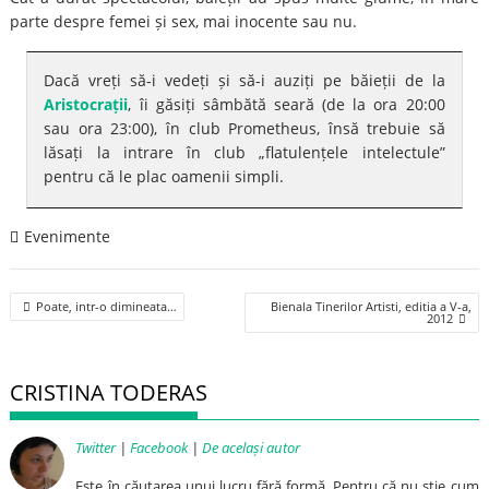
parte despre femei și sex, mai inocente sau nu.
Dacă vreți să-i vedeți și să-i auziți pe băieții de la
Aristocrații
, îi găsiți sâmbătă seară (de la ora 20:00
sau ora 23:00), în club Prometheus, însă trebuie să
lăsați la intrare în club „flatulențele intelectule”
pentru că le plac oamenii simpli.
Evenimente
Post
Poate, intr-o dimineata…
Bienala Tinerilor Artisti, editia a V-a,
navigation
2012
CRISTINA TODERAS
Twitter
|
Facebook
|
De același autor
Este în căutarea unui lucru fără formă. Pentru că nu știe cum