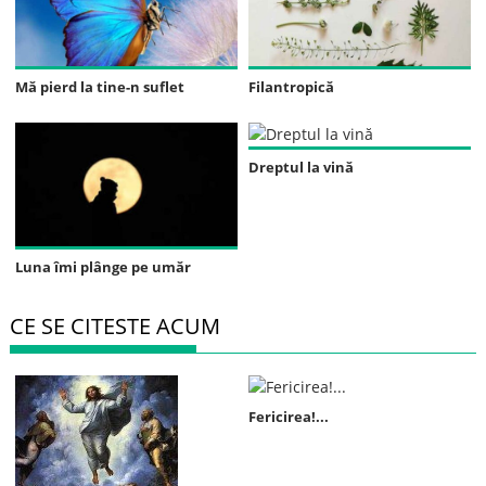
Mă pierd la tine-n suflet
Filantropică
Dreptul la vină
Luna îmi plânge pe umăr
CE SE CITESTE ACUM
Fericirea!...