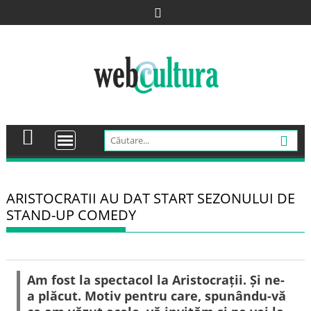
Skip
to
content
ARISTOCRATII AU DAT START SEZONULUI DE
STAND-UP COMEDY
Am fost la spectacol la Aristocrații. Și ne-
a plăcut. Motiv pentru care, spunându-vă