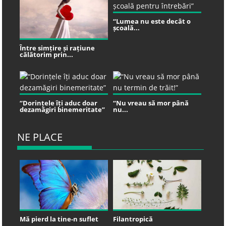
“Lumea nu este decât o
școală...
Între simțire și rațiune
călătorim prin...
“Dorințele îți aduc doar
“Nu vreau să mor până
dezamăgiri binemeritate”
nu...
NE PLACE
Mă pierd la tine-n suflet
Filantropică