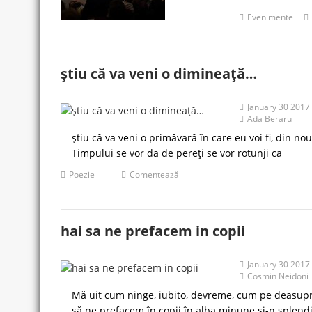
Evenimente
ştiu că va veni o dimineaţă…
January 30 2017
Ada Beraru
ştiu că va veni o primăvară în care eu voi fi, din n
Timpului se vor da de pereţi se vor rotunji ca
Poezie
Comentează
hai sa ne prefacem in copii
January 30 2017
Cosmin Neidoni
Mă uit cum ninge, iubito, devreme, cum pe deasupra t
să ne prefacem în copii în alba minune și-n splend