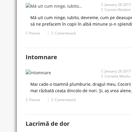
January 26 2017
Cosmin Neidoni
Mă uit cum ninge, iubito, devreme, cum pe deasupra t
să ne prefacem în copii în albă minune și-n splend
Poezie
Comentează
Intomnare
January 26 2017
Cornelia Mazilu
Mai cade-o toamnă plumburie, dragul meu, Cocorii flut
mai răzbată ceața dincolo de nori. Și, aș vrea alen
Poezie
Comentează
Lacrimă de dor