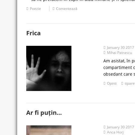
Poezie
Comentează
Frica
January 30 2017
Mihai Patrascu
Am asistat, în p
compartiment de 
obsedant care 
Opinii
tipare
Ar fi puțin…
January 30 2017
Anca Horj