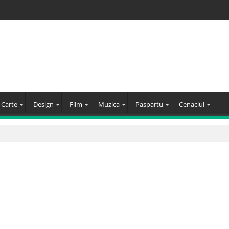
Carte
Design
Film
Muzica
Paspartu
Cenaclul