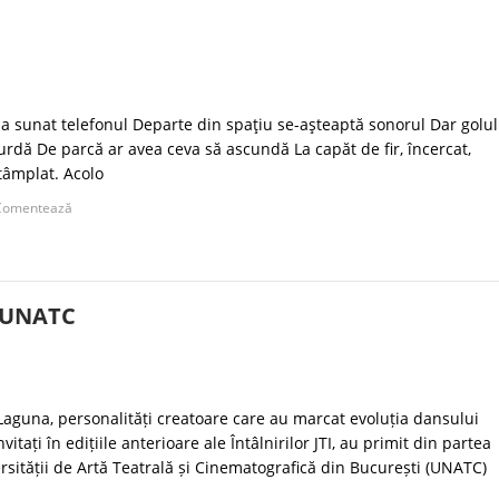
zi, a sunat telefonul Departe din spaţiu se-aşteaptă sonorul Dar golul
urdă De parcă ar avea ceva să ascundă La capăt de fir, încercat,
tâmplat. Acolo
Comentează
de UNATC
Laguna, personalități creatoare care au marcat evoluția dansului
itați în edițiile anterioare ale Întâlnirilor JTI, au primit din partea
rsității de Artă Teatrală și Cinematografică din București (UNATC)