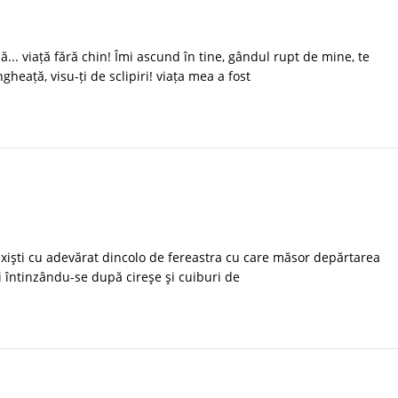
.. viață fără chin! Îmi ascund în tine, gândul rupt de mine, te
gheață, visu-ți de sclipiri! viața mea a fost
exişti cu adevărat dincolo de fereastra cu care măsor depărtarea
 întinzându-se după cireşe şi cuiburi de