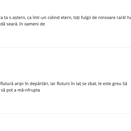
a s-aștern, ca într-un colind etern, toți fulgii de ninsoare rară! h
idă seară, în oameni de
ură aripi în depărtări, Iar fluturii în laț se zbat, le este greu Să
e, să pot a mă-nfrupta