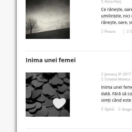
Anca Horj
Ce rănește, oar
umilințele, nici
rănește, oare, 
Poezie
Inima unei femei
January 31 2017
Cristina Monica
Inima unei feme
dată. Fără să co
simți când este
Opinii
drago