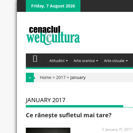
Skip
Friday, 7 August 2026
to
content
Atitudini
Arte scenice
Arte vizuale
»
Home
>
2017
>
January
JANUARY 2017
Ce rănește sufletul mai tare?
January 31 2017