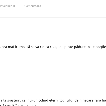
Intalnirile JTI
Comentează
ou, cea mai frumoasă se va ridica ceaţa de peste pădure toate porţil
a s-aștern, ca într-un colind etern, toți fulgii de ninsoare rară ha
idă seară, în oameni de