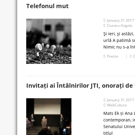
Telefonul mut
January 31 2017
Ciuraru Angela
Şi ieri, şi astă
urlă A patimă s
Nimic nu s-a în
Poezie
Invitați ai Întâlnirilor JTI, onorați 
January 31 2017
WebCultura
Mats Ek și Ana 
contemporan, inv
Senatului Unive
titlul