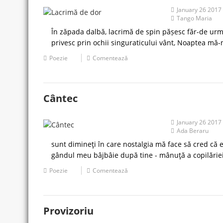
January 26 2017
Tango Maria
În zăpada dalbă, lacrimă de spin pășesc făr-de urmă.
privesc prin ochii singuraticului vânt, Noaptea mă-n
Poezie
Comentează
Cântec
January 26 2017
Ada Beraru
sunt dimineţi în care nostalgia mă face să cred că 
gândul meu bâjbâie după tine - mânuţă a copilăriei
Poezie
Comentează
Provizoriu