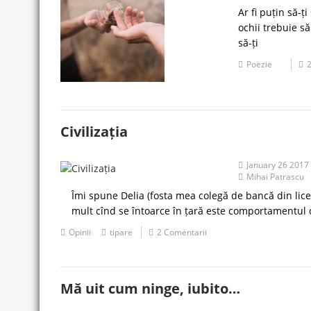
Ar fi puțin să-ț
ochii trebuie să
să-ți
Poezie
2
Civilizația
January 26 2017
Mihai Patrascu
Îmi spune Delia (fosta mea colegă de bancă din liceu
mult cînd se întoarce în țară este comportamentul 
Opinii
tipare
2 Comentarii
Mă uit cum ninge, iubito…