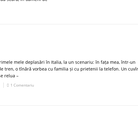
rimele mele deplasări în Italia, la un scenariu: în fața mea, într-un
tren, o tînără vorbea cu familia și cu prietenii la telefon. Un cuvî
se relua –
1 Comentariu