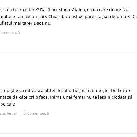
e, sufletul mai tare? Dacă nu, singurătatea, e cea care doare Nu
 multele răni ce-au curs Chiar dacă astăzi pare sfâșiat de-un urs. C
sufletul mai tare? Dacă nu,
Comentează
i nu știe să iubească altfel decât orbește, nebunește. De fiecare
nteze de câte ori o face. Inima unei femei nu te lasă niciodată să
 pe cale
ste
,
femei
Comentează