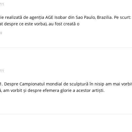
011
 realizată de agenția AGE Isobar din Sao Paulo, Brazilia. Pe scurt:
t despre ce este vorba), au fost creată o
ii
011
11. Despre Campionatul mondial de sculptură în nisip am mai vorbi
, am vorbit și despre efemera glorie a acestor artiști.