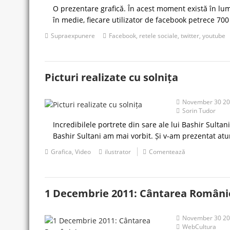
O prezentare grafică. În acest moment există în lum
în medie, fiecare utilizator de facebook petrece 700
Supraexpunere
Facebook
,
retele sociale
,
twitter
,
youtube
Picturi realizate cu solnița
November 30 2
Sorin Tudor
Incredibilele portrete din sare ale lui Bashir Sultan
Bashir Sultani am mai vorbit. Și v-am prezentat atu
Grafica
,
Video
ilustrator
Comentează
1 Decembrie 2011: Cântarea Români
November 30 2
WebCultura