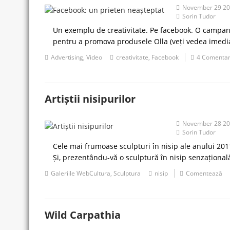
November 29 2
Sorin Tudor
Un exemplu de creativitate. Pe facebook. O campanie
pentru a promova produsele Olla (veți vedea imedia
Advertising
,
Video
creativitate
,
Facebook
4 Comentar
Artiștii nisipurilor
November 28 2
Sorin Tudor
Cele mai frumoase sculpturi în nisip ale anului 20
Și, prezentându-vă o sculptură în nisip senzațională
Galeriile WebCultura
,
Sculptura
nisip
Comentează
Wild Carpathia