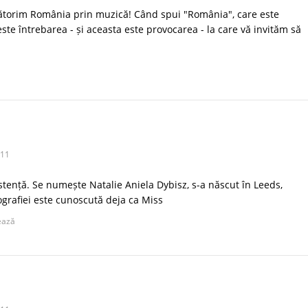
ătorim România prin muzică! Când spui "România", care este
ste întrebarea - și aceasta este provocarea - la care vă invităm să
011
istență. Se numește Natalie Aniela Dybisz, s-a născut în Leeds,
tografiei este cunoscută deja ca Miss
ează