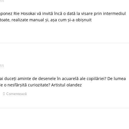
011
ponez Rie Hosokai vă invită încă o dată la visare prin intermediul
 toate, realizate manual și, așa cum și-a obișnuit
011
mai duceți aminte de desenele în acuarelă ale copilăriei? De lumea
 o nesfârșită curiozitate? Artistul olandez
Comentează