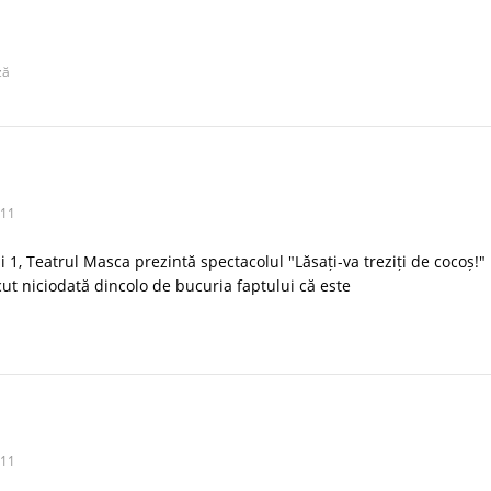
ză
011
i 1, Teatrul Masca prezintă spectacolul "Lăsați-va treziți de cocoș!"
ut niciodată dincolo de bucuria faptului că este
011