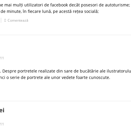
e mai mulți utilizatori de facebook decât posesori de autoturisme;
 de minute, în fiecare lună, pe acestă rețea socială;
Comentează
011
i. Despre portretele realizate din sare de bucătărie ale ilustratorulu
nci o serie de portrete ale unor vedete foarte cunoscute.
ei
011