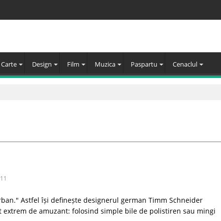
Carte
Design
Film
Muzica
Paspartu
Cenaclul
011
urban." Astfel își definește designerul german Timm Schneider
ct extrem de amuzant: folosind simple bile de polistiren sau mingi