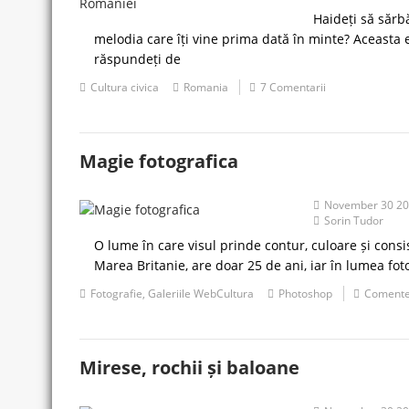
Haideți să sărb
melodia care îți vine prima dată în minte? Aceasta e
răspundeți de
Cultura civica
Romania
7 Comentarii
Magie fotografica
November 30 2
Sorin Tudor
O lume în care visul prinde contur, culoare și cons
Marea Britanie, are doar 25 de ani, iar în lumea fo
Fotografie
,
Galeriile WebCultura
Photoshop
Coment
Mirese, rochii și baloane