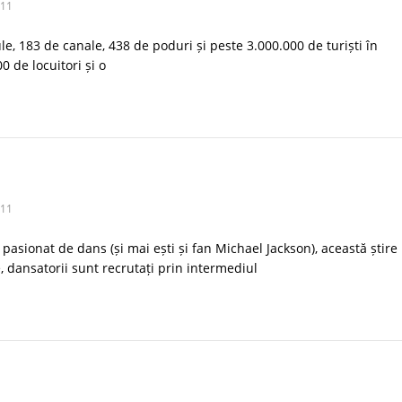
011
le, 183 de canale, 438 de poduri și peste 3.000.000 de turiști în
0 de locuitori și o
011
asionat de dans (și mai ești și fan Michael Jackson), această știre
e, dansatorii sunt recrutați prin intermediul