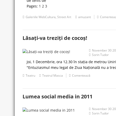
de tenis de
Pages:
1
2
3
Galeriile WebCultura
,
Street Art
amuzant
Comentea
Lăsați-va treziți de cocoș!
November 30 2
Sorin Tudor
Joi, 1 Decembrie, ora 12.30 în stația de metrou Uniri
"Entuziasmul meu legat de Ziua Națională nu a trec
Teatru
Teatrul Masca
Comentează
Lumea social media in 2011
November 30 2
Sorin Tudor