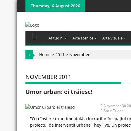
Skip
Thursday, 6 August 2026
to
content
Atitudini
Arte scenice
Arte vizuale
»
Home
>
2011
>
November
NOVEMBER 2011
Umor urban: ei trăiesc!
November 30 2
Sorin Tudor
"O reînviere experimentală a lucrurilor în spațiul 
proiectul de intervenții urbane They live. Un proie