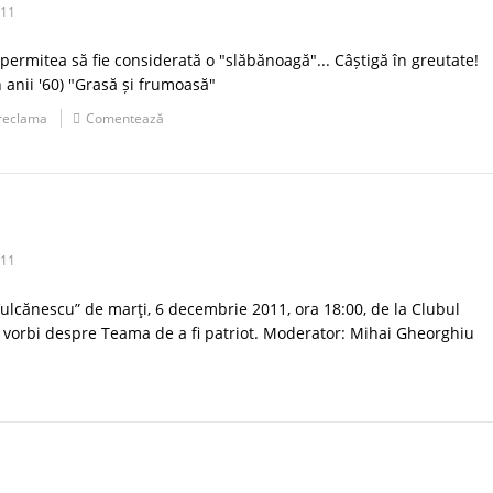
011
permitea să fie considerată o "slăbănoagă"... Câștigă în greutate!
n anii '60) "Grasă și frumoasă"
reclama
Comentează
011
 Vulcănescu” de marţi, 6 decembrie 2011, ora 18:00, de la Clubul
va vorbi despre Teama de a fi patriot. Moderator: Mihai Gheorghiu