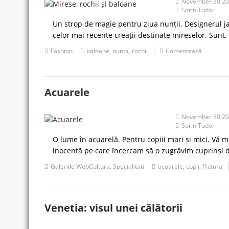
November 30 2
Sorin Tudor
Un strop de magie pentru ziua nunții. Designerul ja
celor mai recente creații destinate mireselor. Sunt,
Fashion
baloane
,
nunta
,
rochii
Comentează
Acuarele
November 30 2
Sorin Tudor
O lume în acuarelă. Pentru copiii mari și mici. Vă 
inocentă pe care încercam să o zugrăvim cuprinși de
Galeriile WebCultura
,
Specialitati
acuarele
,
copii
,
Pictura
Venetia: visul unei călătorii