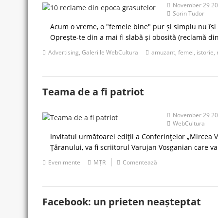
November 29 2
Sorin Tudor
Acum o vreme, o "femeie bine" pur și simplu nu își 
Oprește-te din a mai fi slabă și obosită (reclamă di
Advertising
,
Galeriile WebCultura
amuzant
,
femei
,
istorie
,
Teama de a fi patriot
November 29 2
WebCultura
Invitatul următoarei ediţii a Conferinţelor „Mircea
Ţăranului, va fi scriitorul Varujan Vosganian care 
Evenimente
MȚR
Comentează
Facebook: un prieten neașteptat