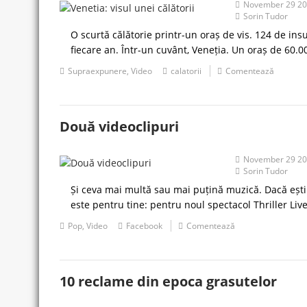
November 29 2
Sorin Tudor
O scurtă călătorie printr-un oraș de vis. 124 de insu
fiecare an. Într-un cuvânt, Veneția. Un oraș de 60.00
Supraexpunere
,
Video
calatorii
Comentează
Două videoclipuri
November 29 2
Sorin Tudor
Și ceva mai multă sau mai puțină muzică. Dacă ești p
este pentru tine: pentru noul spectacol Thriller Liv
Pop
,
Video
Facebook
Comentează
10 reclame din epoca grasutelor