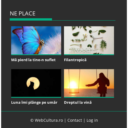
NE PLACE
Mă pierd la tine-n suflet
Filantropică
Luna îmi plânge pe umăr
Dreptul la vină
© WebCultura.ro |
Contact
|
Log in