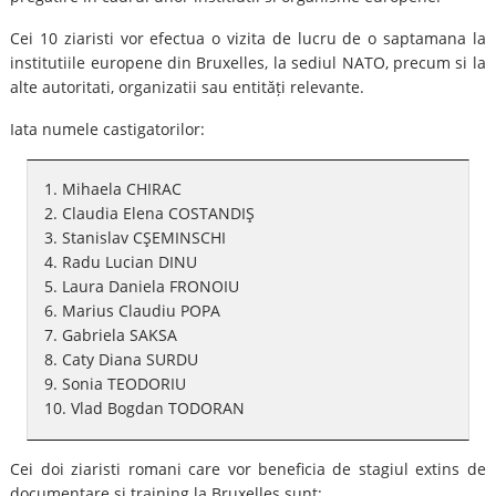
Cei 10 ziaristi vor efectua o vizita de lucru de o saptamana la
institutiile europene din Bruxelles, la sediul NATO, precum si la
alte autoritati, organizatii sau entități relevante.
Iata numele castigatorilor:
1. Mihaela CHIRAC
2. Claudia Elena COSTANDIŞ
3. Stanislav CŞEMINSCHI
4. Radu Lucian DINU
5. Laura Daniela FRONOIU
6. Marius Claudiu POPA
7. Gabriela SAKSA
8. Caty Diana SURDU
9. Sonia TEODORIU
10. Vlad Bogdan TODORAN
Cei doi ziaristi romani care vor beneficia de stagiul extins de
documentare si training la Bruxelles sunt: