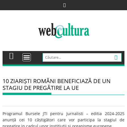
Skip
to
content
10 ZIARIȘTI ROMÂNI BENEFICIAZĂ DE UN
STAGIU DE PREGĂTIRE LA UE
Programul Bursele JTI pentru Jurnalisti – editia 2024-2025
anunță cei 10 câștigători care vor participa la stagiul de
pregatire in cadrul unor institiutii si organisme europene.