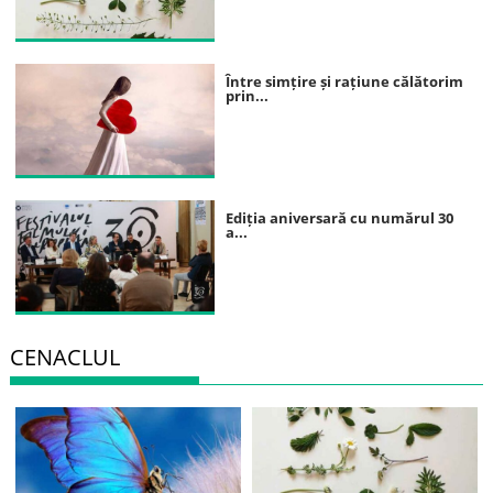
Între simțire și rațiune călătorim
prin...
Ediția aniversară cu numărul 30
a...
CENACLUL