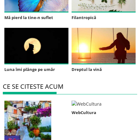
Mă pierd la tine-n suflet
Filantropică
Luna îmi plânge pe umăr
Dreptul la vină
CE SE CITESTE ACUM
WebCultura