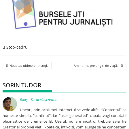
Stop-cadru
Post
Noaptea ultimelor tristeți…
Amintirile, prelungiri de viață…
navigation
SORIN TUDOR
Blog
|
De același autor
Uneori, prin ochii mei, internetul se vede altfel. “Contentul” se
numeste simplu, “continut”, iar “user generated” capata vagi conotatii
pleonastice de vreme ce El, Userul, nu are incotro: trebuie sa-si fie
Creator al propriei Vieti. Poate ca, intr-o zi, vom ajunge sa ne cunoastem