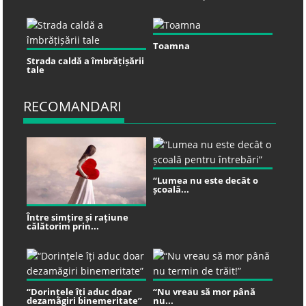
Toamna
Strada caldă a îmbrățișării
tale
RECOMANDARI
“Lumea nu este decât o
școală...
Între simțire și rațiune
călătorim prin...
“Dorințele îți aduc doar
“Nu vreau să mor până
dezamăgiri binemeritate”
nu...