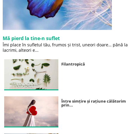
Mă pierd la tine-n suflet
Îmi place în sufletul tău, frumos și trist, uneori doare… până la
lacrimi, alteori e...
Filantropică
Între simțire și rațiune călătorim
prin...