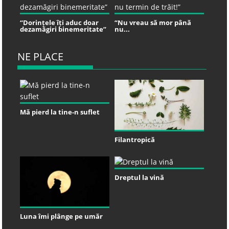
“Dorințele îți aduc doar
“Nu vreau să mor până
dezamăgiri binemeritate”
nu...
NE PLACE
Mă pierd la tine-n suflet
Filantropică
Dreptul la vină
Luna îmi plânge pe umăr