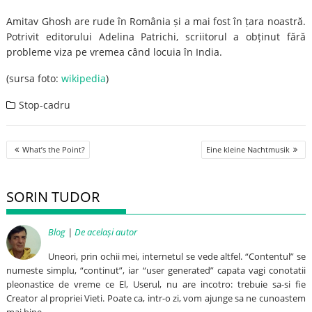
Amitav Ghosh are rude în România și a mai fost în țara noastră.
Potrivit editorului Adelina Patrichi, scriitorul a obținut fără
probleme viza pe vremea când locuia în India.
(sursa foto:
wikipedia
)
Stop-cadru
Post
What’s the Point?
Eine kleine Nachtmusik
navigation
SORIN TUDOR
Blog
|
De același autor
Uneori, prin ochii mei, internetul se vede altfel. “Contentul” se
numeste simplu, “continut”, iar “user generated” capata vagi conotatii
pleonastice de vreme ce El, Userul, nu are incotro: trebuie sa-si fie
Creator al propriei Vieti. Poate ca, intr-o zi, vom ajunge sa ne cunoastem