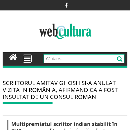
Skip
to
content
SCRIITORUL AMITAV GHOSH SI-A ANULAT
VIZITA IN ROMÂNIA, AFIRMAND CA A FOST
INSULTAT DE UN CONSUL ROMAN
Multipremiatul scriitor indian stabilit în