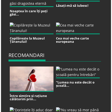
Lăsați-mă să iubesc!
Noaptea în care îți poți
găsi...
Copilărește la Muzeul
Cea mai veche carte
Țăranului!
europeana
RECOMANDARI
“Lumea nu este decât o
școală...
Între simțire și rațiune
călătorim prin...