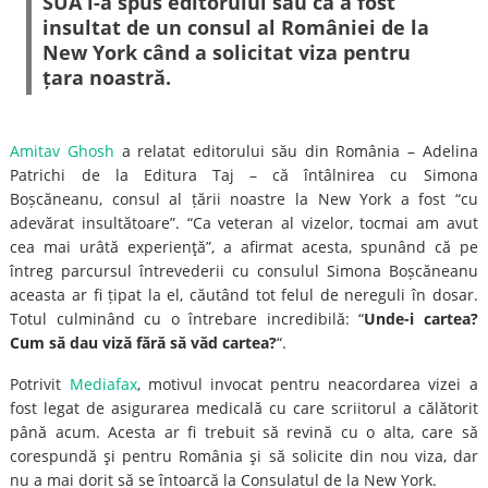
SUA i-a spus editorului său că a fost
insultat de un consul al României de la
New York când a solicitat viza pentru
țara noastră.
Amitav Ghosh
a relatat editorului său din România – Adelina
Patrichi de la Editura Taj – că întâlnirea cu Simona
Boșcăneanu, consul al țării noastre la New York a fost “cu
adevărat insultătoare”. “Ca veteran al vizelor, tocmai am avut
cea mai urâtă experienţă”, a afirmat acesta, spunând că pe
întreg parcursul întrevederii cu consulul Simona Boșcăneanu
aceasta ar fi țipat la el, căutând tot felul de nereguli în dosar.
Totul culminând cu o întrebare incredibilă: “
Unde-i cartea?
Cum să dau viză fără să văd cartea?
“.
Potrivit
Mediafax
, motivul invocat pentru neacordarea vizei a
fost legat de asigurarea medicală cu care scriitorul a călătorit
până acum. Acesta ar fi trebuit să revină cu o alta, care să
corespundă şi pentru România şi să solicite din nou viza, dar
nu a mai dorit să se întoarcă la Consulatul de la New York.