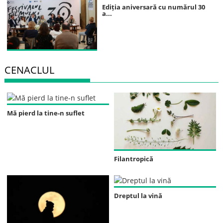
Ediția aniversară cu numărul 30
a...
CENACLUL
Mă pierd la tine-n suflet
Filantropică
Dreptul la vină