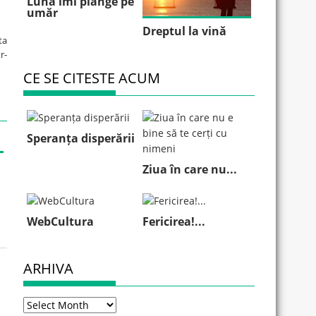
Luna îmi plânge pe
umăr
Dreptul la vină
ta
r-
CE SE CITESTE ACUM
Speranța disperării
Ziua în care nu...
WebCultura
Fericirea!...
ARHIVA
Arhiva