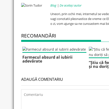
Blog
|
De același autor
Uneori, prin ochii mei, internetul se ved
vagi conotatii pleonastice de vreme ce El, 
o zi, vom ajunge sa ne cunoastem mai bi
RECOMANDĂRI
Farmecul absurd al iubirii
adevărate
“Știu că f
și nu dori
ADAUGĂ COMENTARIU