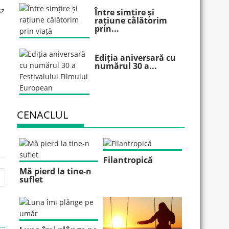
sz
Între simțire și
rațiune călătorim
prin...
Ediția aniversară cu
numărul 30 a...
CENACLUL
Filantropică
Mă pierd la tine-n
suflet