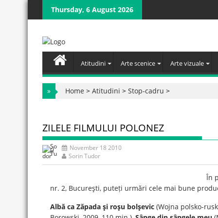
Skip
Thursday, 6 August 2026
to
content
Atitudini
Arte scenice
Arte vizuale
»
Home
>
Atitudini
>
Stop-cadru
>
ZILELE FILMULUI POLONEZ
November 18 2010
Sorin Tudor
În 
nr. 2, Bucureşti, puteți urmări cele mai bune produc
Albă ca Zăpada şi roşu bolşevic
(Wojna polsko-ruska
Borowski, 2009, 110 min.),
Sânge din sângele meu
(