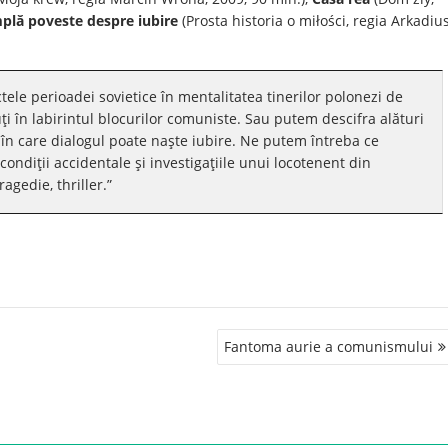
plă poveste despre iubire
(Prosta historia o miłości, regia Arkadiu
tele perioadei sovietice în mentalitatea tinerilor polonezi de
ţi în labirintul blocurilor comuniste. Sau putem descifra alături
în care dialogul poate naşte iubire. Ne putem întreba ce
ondiţii accidentale şi investigaţiile unui locotenent din
agedie, thriller.”
Fantoma aurie a comunismului