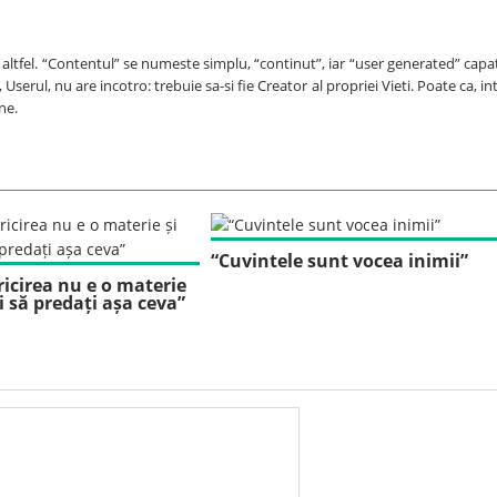
e altfel. “Contentul” se numeste simplu, “continut”, iar “user generated” capa
Userul, nu are incotro: trebuie sa-si fie Creator al propriei Vieti. Poate ca, int
ne.
“Cuvintele sunt vocea inimii”
ericirea nu e o materie
ți să predați așa ceva”