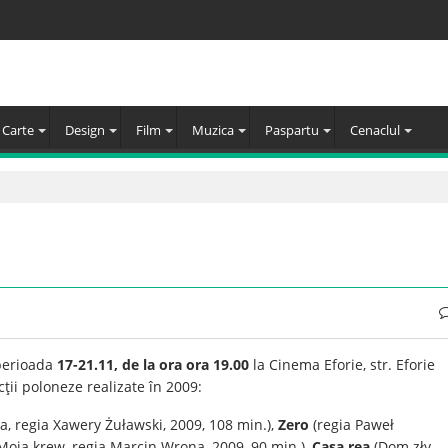
Carte
Design
Film
Muzica
Paspartu
Cenaclul
perioada
17-21.11, de la ora ora 19.00
la Cinema Eforie, str. Eforie
ţii poloneze realizate în 2009:
, regia Xawery Żuławski, 2009, 108 min.),
Zero
(regia Paweł
Moja krew, regia Marcin Wrona, 2009, 90 min.),
Casa rea
(Dom zły,