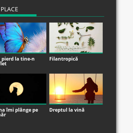
 PLACE
pierd la tine-n
Filantropică
let
na îmi plânge pe
Dreptul la vină
ăr