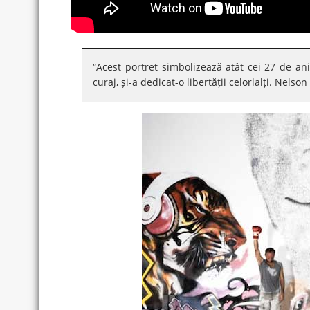
“Acest portret simbolizează atât cei 27 de ani
curaj, și-a dedicat-o libertății celorlalți. Nels