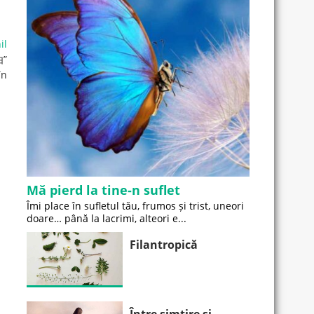
il
由”
în
Mă pierd la tine-n suflet
Îmi place în sufletul tău, frumos și trist, uneori
doare… până la lacrimi, alteori e...
Filantropică