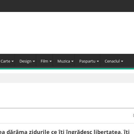
Carte
Design
Film
Muzica
Paspartu
Cenaclul
 dărâma zidurile ce îți îngrădesc libertatea, îți