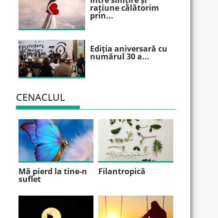
Între simțire și
rațiune călătorim
prin...
Ediția aniversară cu
numărul 30 a...
CENACLUL
Mă pierd la tine-n
Filantropică
suflet