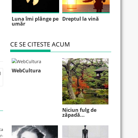
Luna îmi plânge pe
Dreptul la vină
umăr
CE SE CITESTE ACUM
WebCultura
l
Niciun fulg de
zăpadă...
ta
r-