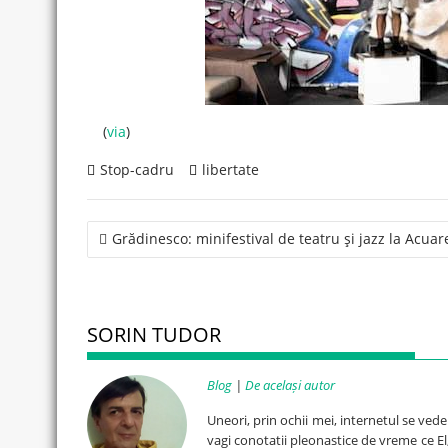
(
via
)
Stop-cadru
libertate
Post
Grădinesco: minifestival de teatru şi jazz la Acuar
navigation
SORIN TUDOR
Blog
|
De același autor
Uneori, prin ochii mei, internetul se ved
vagi conotatii pleonastice de vreme ce El, 