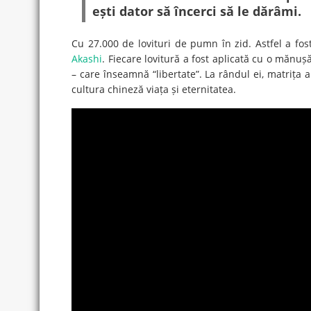
ești dator să încerci să le dărâmi.
Cu 27.000 de lovituri de pumn în zid. Astfel a fost
Akashi
. Fiecare lovitură a fost aplicată cu o mănu
– care înseamnă “libertate”. La rândul ei, matrița
cultura chineză viața și eternitatea.