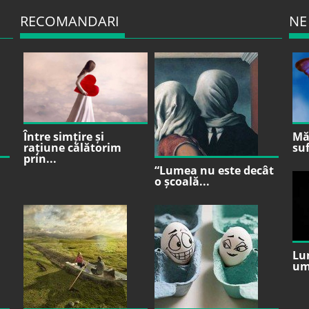
RECOMANDARI
NE
Între simțire și
Mă 
rațiune călătorim
suf
prin...
“Lumea nu este decât
o școală...
Lu
um