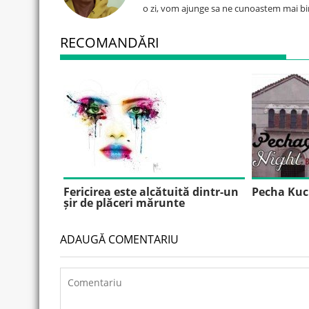
o zi, vom ajunge sa ne cunoastem mai bi
RECOMANDĂRI
Fericirea este alcătuită dintr-un
Pecha Kuc
șir de plăceri mărunte
ADAUGĂ COMENTARIU