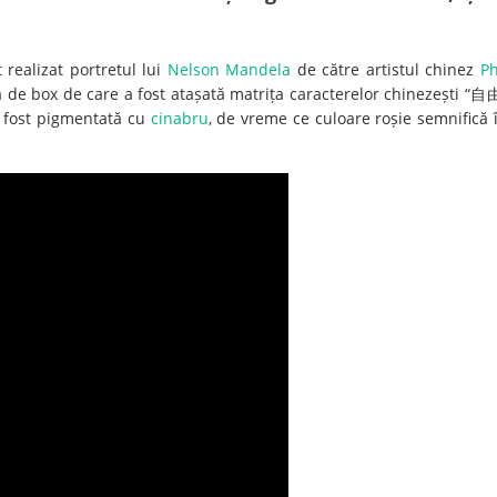
 realizat portretul lui
Nelson Mandela
de către artistul chinez
Ph
șă de box de care a fost atașată matrița caracterelor chinezești “自
 a fost pigmentată cu
cinabru
, de vreme ce culoare roșie semnifică 