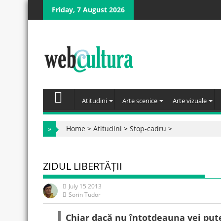
Skip
Friday, 7 August 2026
to
content
Atitudini
Arte scenice
Arte vizuale
»
Home
>
Atitudini
>
Stop-cadru
>
ZIDUL LIBERTĂȚII
July 15 2013
Sorin Tudor
Chiar dacă nu întotdeauna vei putea