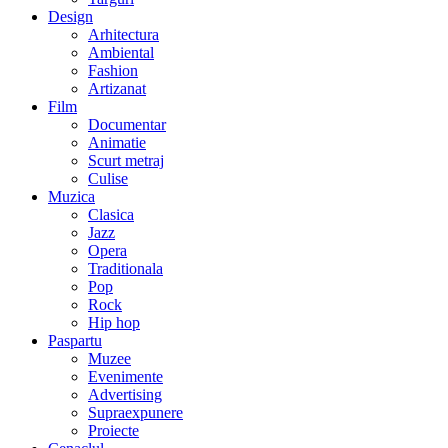
Design
Arhitectura
Ambiental
Fashion
Artizanat
Film
Documentar
Animatie
Scurt metraj
Culise
Muzica
Clasica
Jazz
Opera
Traditionala
Pop
Rock
Hip hop
Paspartu
Muzee
Evenimente
Advertising
Supraexpunere
Proiecte