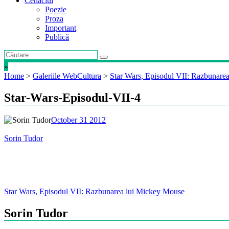
Cenaclul
Poezie
Proza
Important
Publică
»
Home
>
Galeriile WebCultura
>
Star Wars, Episodul VII: Razbunare
Star-Wars-Episodul-VII-4
October 31 2012
Sorin Tudor
Post
Star Wars, Episodul VII: Razbunarea lui Mickey Mouse
navigation
Sorin Tudor