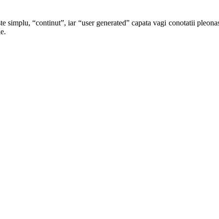
te simplu, “continut”, iar “user generated” capata vagi conotatii pleonast
e.