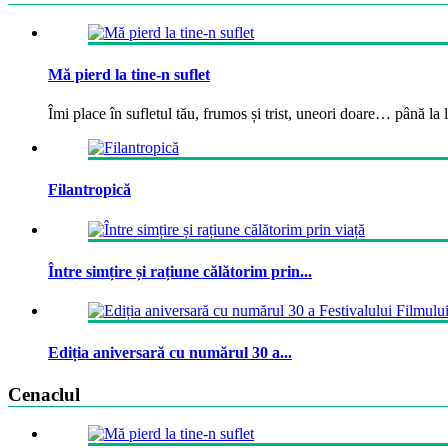
Mă pierd la tine-n suflet
Îmi place în sufletul tău, frumos și trist, uneori doare… până la la
Filantropică
Între simțire și rațiune călătorim prin...
Ediția aniversară cu numărul 30 a...
Cenaclul