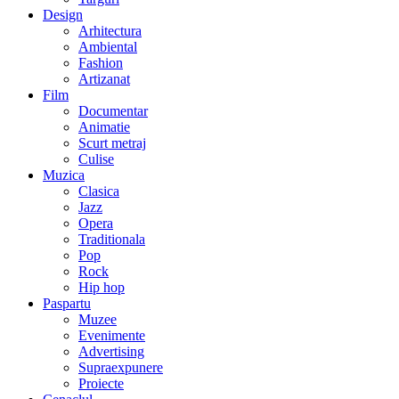
Design
Arhitectura
Ambiental
Fashion
Artizanat
Film
Documentar
Animatie
Scurt metraj
Culise
Muzica
Clasica
Jazz
Opera
Traditionala
Pop
Rock
Hip hop
Paspartu
Muzee
Evenimente
Advertising
Supraexpunere
Proiecte