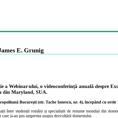
 James E. Grunig
 Webinar-ului, o videoconferință anuală despre Excelen
tea din Maryland, SUA.
tropolitană Bucureşti (str. Tache Ionescu, nr. 4), începând cu orele
ii între studenții români și specialiștii de renume mondial din domeni
lor care și-au pus amprenta asupra dezvoltării domeniului.