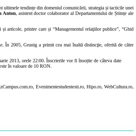
t ultimele tendințe din domeniul comunicării, strategia și tacticile unei
a Anton
, asistent doctor colaborator al Departamentului de Științe ale
și articole, printre care și “Managementul relaţiilor publice”, “Ghid
n 2005, Grunig a primit cea mai înaltă distincţie, oferită de către
rie 2013, orele 22:00. Înscrierile vor fi însoțite de câteva date
re este în valoare de 10 RON.
zCampus.com.ro, Evenimentestudentesti.ro, Hipo.ro, WebCultura.ro,