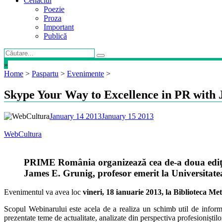
Cenaclul
Poezie
Proza
Important
Publică
»
Home
>
Paspartu
>
Evenimente
>
Skype Your Way to Excellence in PR with
January 14 2013
January 15 2013
WebCultura
PRIME România organizează cea de-a doua ediţie a
James E. Grunig, profesor emerit la Universita
Evenimentul va avea loc
vineri, 18 ianuarie 2013, la Biblioteca Me
Scopul Webinarului este acela de a realiza un schimb util de informaț
prezentate teme de actualitate, analizate din perspectiva profesioniști