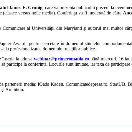
itatul James E. Grunig
, care va prezenta publicului prezent la evenimen
 (clasice versus noile media). Conferința va fi moderată de către
Anc
Comunicare al Universităţii din Maryland și autorul mai multor cărți 
ner Award” pentru cercetare în domeniul ştiintelor comportamentale. Î
a la profesionalizarea domeniului relațiilor publice.
e înscrie la adresa
webinar@primeromania.ro
până miercuri, 16 ianua
să participe la conferință. Locurile sunt limitate, iar taxa de participa
e partenerii media: IQads Kadett, Comunicatedepresa.ro, StartUB, Bi
 şi Ambition.