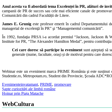
Anul acesta va fi abordată tema Excelenței în PR, alături de inv
campanii de PR de succes sau cele mai eficiente canale de promovare
Comunicării din cadrul Facultății de Litere.
James E. Grunig
este profesor emerit în cadrul Departamentului de 
managerial de excelenţă în PR” şi “Managementul comunicării”.
În 1992, fundaţia PRSA i-a acordat premiul “Jackson, Jackson & Wag
Institute for PR, “The Alexander Hamilton Medal”, pentru contribuţia s
Cei care doresc să participe la eveniment
sunt așteptați să s
generale (nume, facultate, oraș) și de motivul pentru care doresc 
Webinar este un eveniment marca PRIME România şi este susținut d
Studentie.ro, Metropotam.ro, Student din Provincie, Şcoala ADC*RO
Evenimente
invatamant
,
PRIME
,
promovare
Post
Șapte curiozități ale limbii române
Hoinar prin Piața Matache
navigation
WebCultura