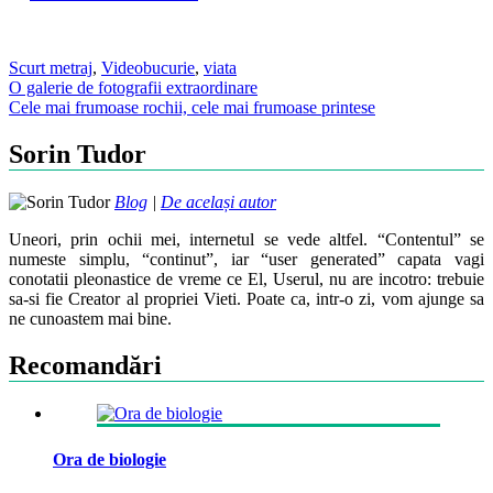
Scurt metraj
,
Video
bucurie
,
viata
Post
O galerie de fotografii extraordinare
Cele mai frumoase rochii, cele mai frumoase printese
navigation
Sorin Tudor
Blog
|
De același autor
Uneori, prin ochii mei, internetul se vede altfel. “Contentul” se
numeste simplu, “continut”, iar “user generated” capata vagi
conotatii pleonastice de vreme ce El, Userul, nu are incotro: trebuie
sa-si fie Creator al propriei Vieti. Poate ca, intr-o zi, vom ajunge sa
ne cunoastem mai bine.
Recomandări
Ora de biologie