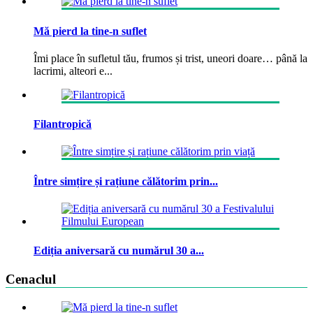
Mă pierd la tine-n suflet
Îmi place în sufletul tău, frumos și trist, uneori doare… până la
lacrimi, alteori e...
Filantropică
Între simțire și rațiune călătorim prin...
Ediția aniversară cu numărul 30 a...
Cenaclul