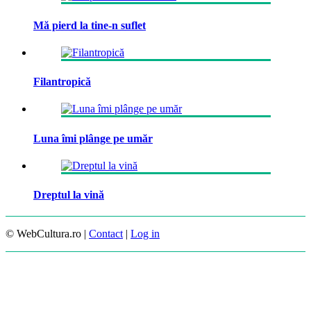
Mă pierd la tine-n suflet
Filantropică
Luna îmi plânge pe umăr
Dreptul la vină
© WebCultura.ro |
Contact
|
Log in