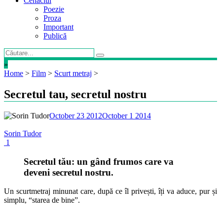
Cenaclul
Poezie
Proza
Important
Publică
»
Home
>
Film
>
Scurt metraj
>
Secretul tau, secretul nostru
October 23 2012
October 1 2014
Sorin Tudor
1
Secretul tău: un gând frumos care va
deveni secretul nostru.
Un scurtmetraj minunat care, după ce îl privești, îți va aduce, pur și
simplu, “starea de bine”.