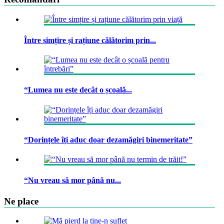
Între simțire și rațiune călătorim prin...
“Lumea nu este decât o școală...
“Dorințele îți aduc doar dezamăgiri binemeritate”
“Nu vreau să mor până nu...
Ne place