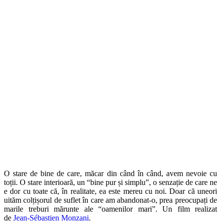
O stare de bine de care, măcar din când în când, avem nevoie cu
toții. O stare interioară, un “bine pur și simplu”, o senzație de care ne
e dor cu toate că, în realitate, ea este mereu cu noi. Doar că uneori
uităm colțișorul de suflet în care am abandonat-o, prea preocupați de
marile treburi mărunte ale “oamenilor mari”. Un film realizat
de
Jean-Sébastien Monzani
.