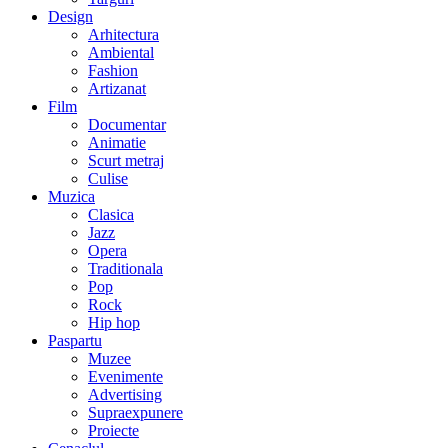
Design
Arhitectura
Ambiental
Fashion
Artizanat
Film
Documentar
Animatie
Scurt metraj
Culise
Muzica
Clasica
Jazz
Opera
Traditionala
Pop
Rock
Hip hop
Paspartu
Muzee
Evenimente
Advertising
Supraexpunere
Proiecte