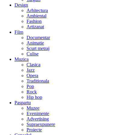
Design
Arhitectura
Ambiental
Fashion
Artizanat
Film
Documentar
Animatie
Scurt metraj
Culise
Muzica
Clasica
Jazz
Opera
Traditionala
Pop
Rock
Hip hop
Paspartu
Muzee
Evenimente
Advertising
Supraexpunere
Proiecte