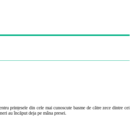
entru prințesele din cele mai cunoscute basme de către zece dintre cei
gneri au încăput deja pe mâna presei.