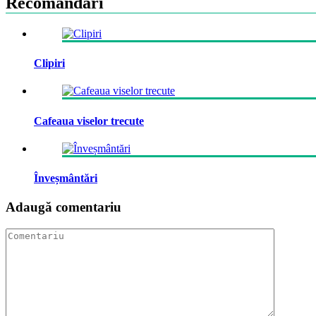
Recomandări
Clipiri
Cafeaua viselor trecute
Înveșmântări
Adaugă comentariu