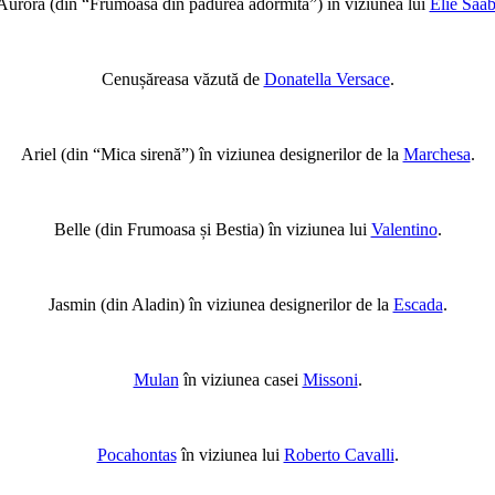
Aurora (din “Frumoasa din pădurea adormită”) în viziunea lui
Elie Saa
Cenușăreasa văzută de
Donatella Versace
.
Ariel (din “Mica sirenă”) în viziunea designerilor de la
Marchesa
.
Belle (din Frumoasa și Bestia) în viziunea lui
Valentino
.
Jasmin (din Aladin) în viziunea designerilor de la
Escada
.
Mulan
în viziunea casei
Missoni
.
Pocahontas
în viziunea lui
Roberto Cavalli
.