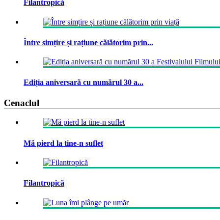
Filantropică
Între simțire și rațiune călătorim prin...
Ediția aniversară cu numărul 30 a...
Cenaclul
Mă pierd la tine-n suflet
Filantropică