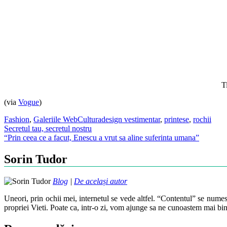
T
(via
Vogue
)
Fashion
,
Galeriile WebCultura
design vestimentar
,
printese
,
rochii
Post
Secretul tau, secretul nostru
“Prin ceea ce a facut, Enescu a vrut sa aline suferinta umana”
navigation
Sorin Tudor
Blog
|
De același autor
Uneori, prin ochii mei, internetul se vede altfel. “Contentul” se numes
propriei Vieti. Poate ca, intr-o zi, vom ajunge sa ne cunoastem mai bin