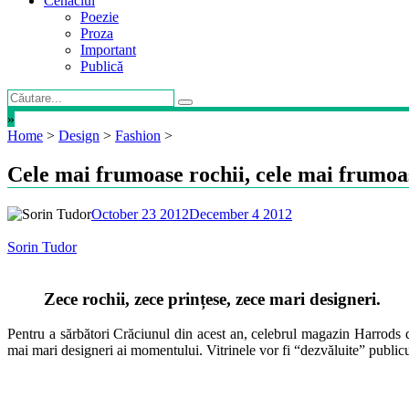
Cenaclul
Poezie
Proza
Important
Publică
»
Home
>
Design
>
Fashion
>
Cele mai frumoase rochii, cele mai frumoa
October 23 2012
December 4 2012
Sorin Tudor
Zece rochii, zece prințese, zece mari designeri.
Pentru a sărbători Crăciunul din acest an, celebrul magazin Harrods d
mai mari designeri ai momentului. Vitrinele vor fi “dezvăluite” publicu