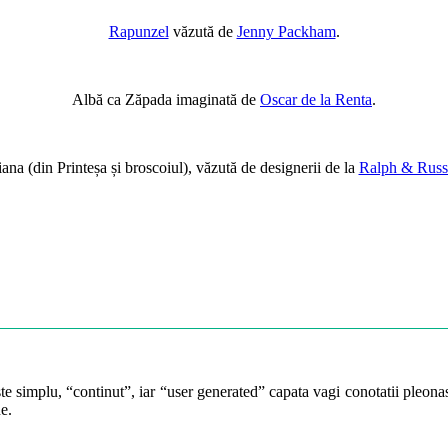
Rapunzel
văzută de
Jenny Packham
.
Albă ca Zăpada imaginată de
Oscar de la Renta
.
iana (din Printeșa și broscoiul), văzută de designerii de la
Ralph & Rus
te simplu, “continut”, iar “user generated” capata vagi conotatii pleonast
e.