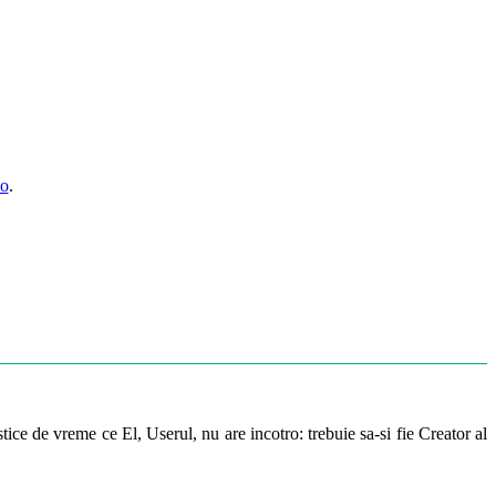
so
.
ice de vreme ce El, Userul, nu are incotro: trebuie sa-si fie Creator al