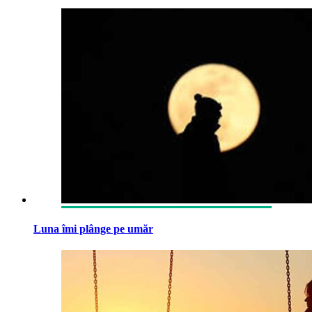
Luna îmi plânge pe umăr