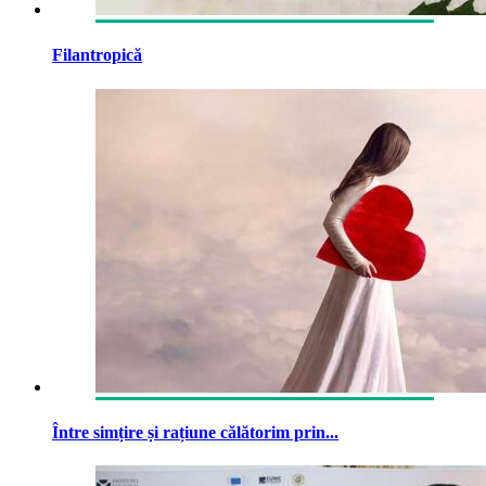
Filantropică
Între simțire și rațiune călătorim prin...