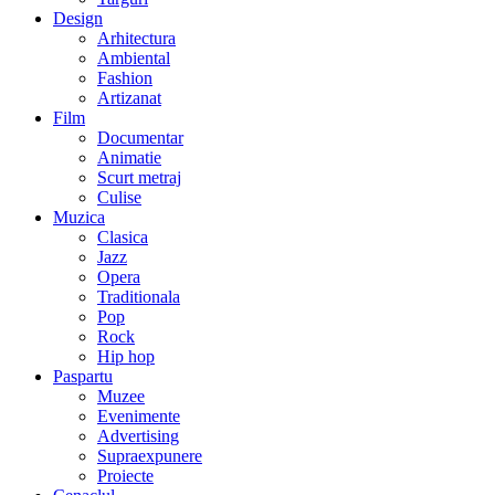
Design
Arhitectura
Ambiental
Fashion
Artizanat
Film
Documentar
Animatie
Scurt metraj
Culise
Muzica
Clasica
Jazz
Opera
Traditionala
Pop
Rock
Hip hop
Paspartu
Muzee
Evenimente
Advertising
Supraexpunere
Proiecte