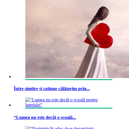
Între simțire și rațiune călătorim prin...
“Lumea nu este decât o școală...