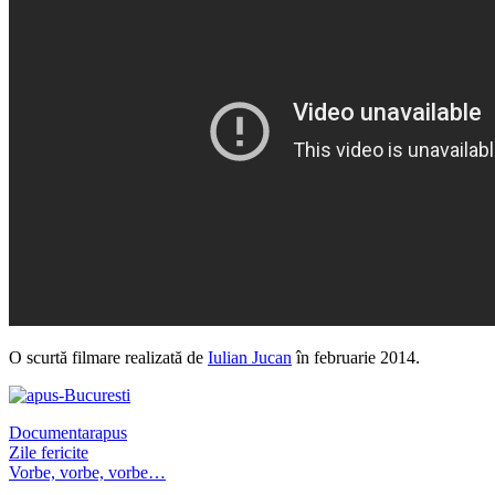
O scurtă filmare realizată de
Iulian Jucan
în februarie 2014.
Documentar
apus
Post
Zile fericite
Vorbe, vorbe, vorbe…
navigation