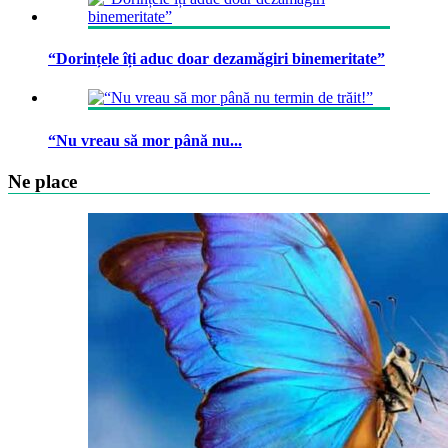
“Dorințele îți aduc doar dezamăgiri binemeritate”
“Nu vreau să mor până nu...
Ne place