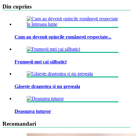
Din cuprins
Cum au devenit opincile românești respectate...
Frumoșii mei cai sălbatici
Găsește dragostea și nu greșeala
Deasupra tuturor
Recomandari