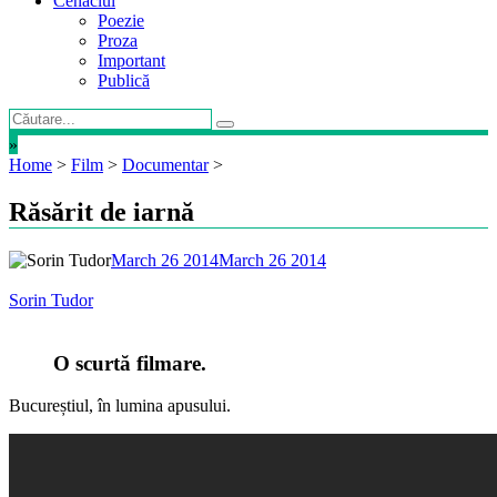
Cenaclul
Poezie
Proza
Important
Publică
»
Home
>
Film
>
Documentar
>
Răsărit de iarnă
March 26 2014
March 26 2014
Sorin Tudor
O scurtă filmare.
Bucureștiul, în lumina apusului.