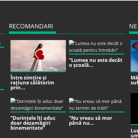
RECOMANDARI
NE
“Lumea nu este decât
o școală...
Între simțire și
Mă 
rațiune călătorim
suf
prin...
“Dorințele îți aduc
“Nu vreau să mor
doar dezamăgiri
până nu...
binemeritate”
Lu
um