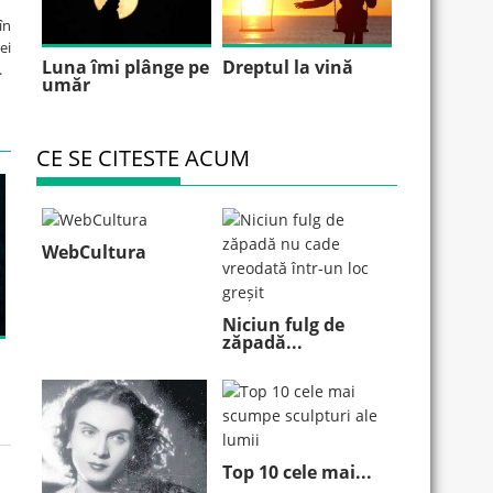
în
ei
Luna îmi plânge pe
Dreptul la vină
.
umăr
CE SE CITESTE ACUM
WebCultura
Niciun fulg de
zăpadă...
Top 10 cele mai...