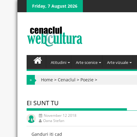
Skip
Friday, 7 August 2026
to
content
Atitudini
Arte scenice
Arte vizuale
»
Home
>
Cenaclul
>
Poezie
>
EI SUNT TU
November 12 2018
Oana Stefan
Ganduri iti cad