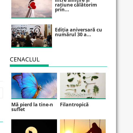
Între simțire și
rațiune călătorim
prin...
Ediția aniversară cu
numărul 30 a...
CENACLUL
Mă pierd la tine-n
Filantropică
suflet