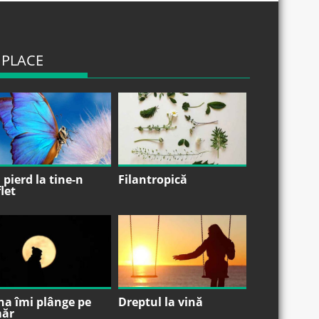
 PLACE
pierd la tine-n
Filantropică
let
na îmi plânge pe
Dreptul la vină
ăr