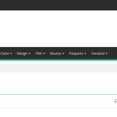
Carte
Design
Film
Muzica
Paspartu
Cenaclul