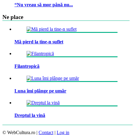
“Nu vreau să mor până nu...
Ne place
Mă pierd la tine-n suflet
Filantropică
Luna îmi plânge pe umăr
Dreptul la vină
© WebCultura.ro |
Contact
|
Log in