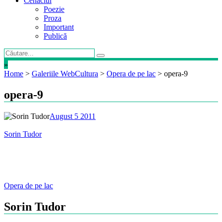
Cenaclul
Poezie
Proza
Important
Publică
»
Home
>
Galeriile WebCultura
>
Opera de pe lac
>
opera-9
opera-9
August 5 2011
Sorin Tudor
Post
Opera de pe lac
navigation
Sorin Tudor