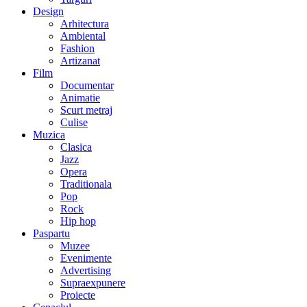
Design
Arhitectura
Ambiental
Fashion
Artizanat
Film
Documentar
Animatie
Scurt metraj
Culise
Muzica
Clasica
Jazz
Opera
Traditionala
Pop
Rock
Hip hop
Paspartu
Muzee
Evenimente
Advertising
Supraexpunere
Proiecte