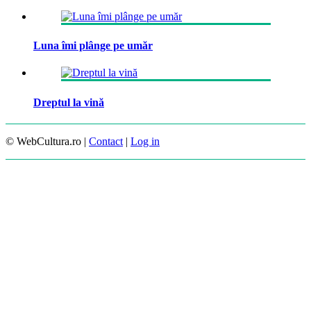
Luna îmi plânge pe umăr
Dreptul la vină
© WebCultura.ro |
Contact
|
Log in