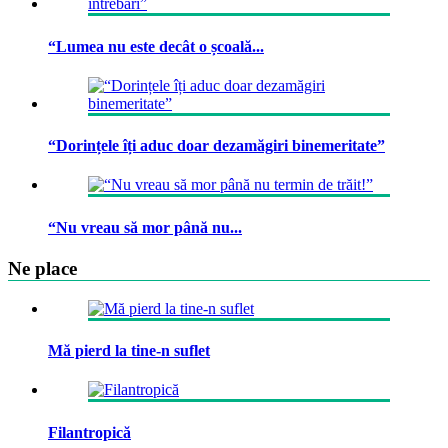
“Lumea nu este decât o școală...
“Dorințele îți aduc doar dezamăgiri binemeritate”
“Nu vreau să mor până nu...
Ne place
Mă pierd la tine-n suflet
Filantropică