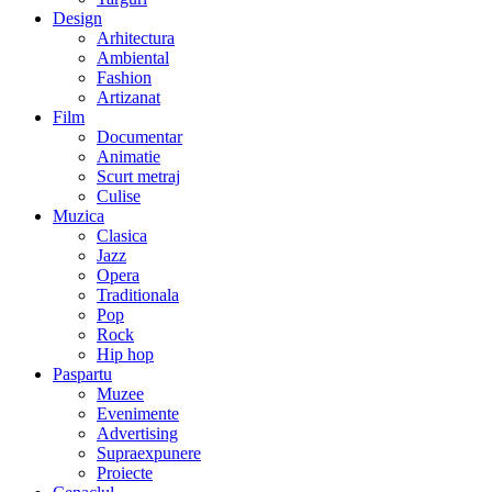
Design
Arhitectura
Ambiental
Fashion
Artizanat
Film
Documentar
Animatie
Scurt metraj
Culise
Muzica
Clasica
Jazz
Opera
Traditionala
Pop
Rock
Hip hop
Paspartu
Muzee
Evenimente
Advertising
Supraexpunere
Proiecte