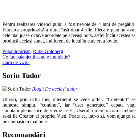
Pentru realizarea videoclipului a fost nevoie de 4 luni de pregătiri.
Filmarea propriu-zisă a durat însă doar 4 zile. Fiecare pian au avut
cele mai joase octave acordate pe aceeaşi notă, astfel încât acestea să
producă același sunet, indiferent de locul în care erau lovite.
Pop
autoturism
,
Rube Goldberg
Post
Ce fac paianjenii cand e inundatie?
Carti de vizita
navigation
Sorin Tudor
Blog
|
De același autor
Uneori, prin ochii mei, internetul se vede altfel. “Contentul” se
numeste simplu, “continut”, iar “user generated” capata vagi
conotatii pleonastice de vreme ce El, Userul, nu are incotro: trebuie
sa-si fie Creator al propriei Vieti. Poate ca, intr-o zi, vom ajunge sa
ne cunoastem mai bine.
Recomandări