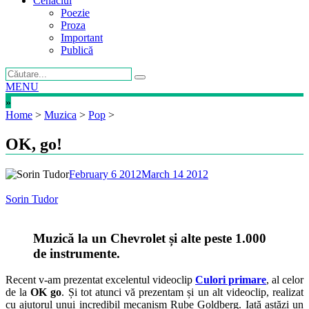
Cenaclul
Poezie
Proza
Important
Publică
MENU
»
Home
>
Muzica
>
Pop
>
OK, go!
February 6 2012
March 14 2012
Sorin Tudor
Muzică la un Chevrolet și alte peste 1.000
de instrumente.
Recent v-am prezentat excelentul videoclip
Culori primare
, al celor
de la
OK go
. Și tot atunci vă prezentam și un alt videoclip, realizat
cu ajutorul unui incredibil mecanism Rube Goldberg. Iată astăzi un