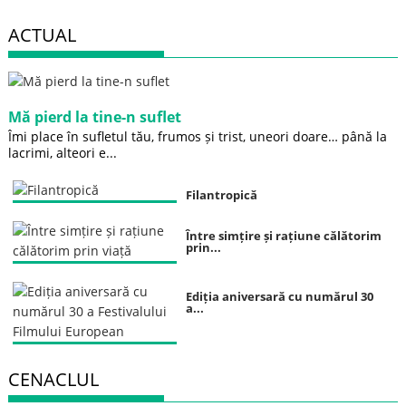
ACTUAL
Mă pierd la tine-n suflet
Îmi place în sufletul tău, frumos și trist, uneori doare… până la
lacrimi, alteori e...
Filantropică
Între simțire și rațiune călătorim
prin...
Ediția aniversară cu numărul 30
a...
CENACLUL