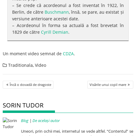
– Se crede că acordeonul a fost inventat în 1922, în
Berlin, de către
Buschmann
, însă, se pare, au existat și
versiune anterioare acestei date.
– Acordeonul în forma sa actuală a fost brevetat în
1829 de către
Cyrill Demian
.
Un moment video semnat de
CDZA
.
Traditionala
,
Video
Post
Încă o dovadă de dragoste
Visările unui copil mare
navigation
SORIN TUDOR
Blog
|
De același autor
Uneori, prin ochii mei, internetul se vede altfel. “Contentul” se