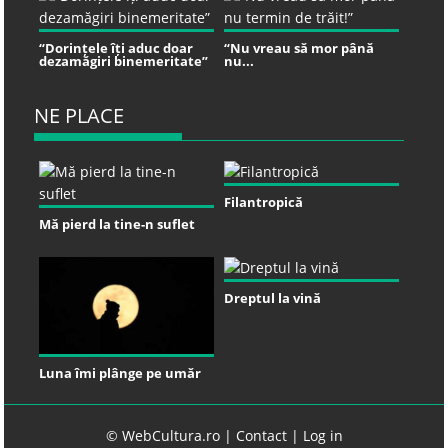
“Dorințele îți aduc doar
“Nu vreau să mor până
dezamăgiri binemeritate”
nu...
NE PLACE
Filantropică
Mă pierd la tine-n suflet
Dreptul la vină
Luna îmi plânge pe umăr
© WebCultura.ro |
Contact
|
Log in