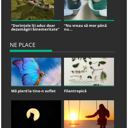
“Dorințele îți aduc doar
“Nu vreau să mor până
dezamăgiri binemeritate”
nu...
NE PLACE
Mă pierd la tine-n suflet
Filantropică