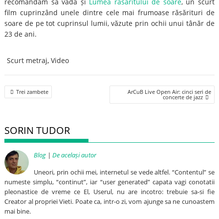
recomandăm să vadă și
Lumea răsăritului de soare
, un scurt
film cuprinzând unele dintre cele mai frumoase răsărituri de
soare de pe tot cuprinsul lumii, văzute prin ochii unui tânăr de
23 de ani.
Scurt metraj
,
Video
Post
Trei zambete
ArCuB Live Open Air: cinci seri de
navigation
concerte de jazz
SORIN TUDOR
Blog
|
De același autor
Uneori, prin ochii mei, internetul se vede altfel. “Contentul” se
numeste simplu, “continut”, iar “user generated” capata vagi conotatii
pleonastice de vreme ce El, Userul, nu are incotro: trebuie sa-si fie
Creator al propriei Vieti. Poate ca, intr-o zi, vom ajunge sa ne cunoastem
mai bine.