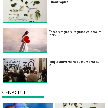
Filantropică
Între simțire și rațiune călătorim
prin...
Ediția aniversară cu numărul 30
a...
CENACLUL