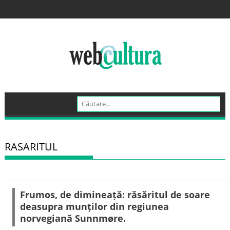
Skip
to
content
RASARITUL
Frumos, de dimineață: răsăritul de soare
deasupra munților din regiunea
norvegiană Sunnmøre.