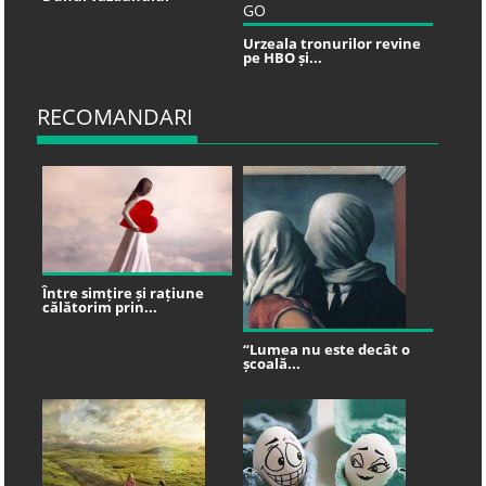
Urzeala tronurilor revine
pe HBO și...
RECOMANDARI
Între simțire și rațiune
călătorim prin...
“Lumea nu este decât o
școală...