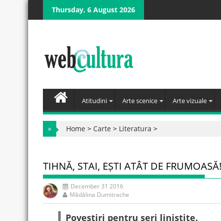
Skip
Thursday, 6 August 2026
to
content
Atitudini
Arte scenice
Arte vizuale
»
Home
>
Carte
>
Literatura
>
TIHNĂ, STAI, EȘTI ATÂT DE FRUMOASĂ
December 31 2016
Mădălina Dumitrache
Povestiri pentru seri liniștite.