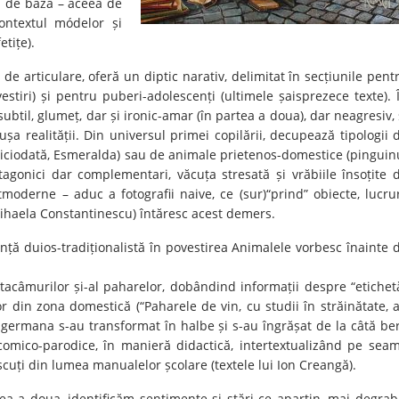
a de bază – aceea de
ontextul módelor și
etițe).
e articulare, oferă un diptic narativ, delimitat în secțiunile pent
stiri) și pentru puberi-adolescenți (ultimele șaisprezece texte). 
ubtil, glumeț, dar și ironic-amar (în partea a doua), dar neagresiv, 
ușa realității. Din universul primei copilării, decupează tipologii 
 niciodată, Esmeralda) sau de animale prietenos-domestice (pinguin
ntagonici dar complementari, văcuța stresată și vrăbiile însoțite 
tmoderne – aduc a fotografii naive, ce (sur)“prind” obiecte, lucrur
: Mihaela Constantinescu) întăresc acest demers.
anță duios-tradiționalistă în povestirea Animalele vorbesc înainte 
 al tacâmurilor și-al paharelor, dobândind informații despre “etichet
lor din zona domestică (“Paharele de vin, cu studii în străinătate, 
 germana s-au transformat în halbe și s-au îngrășat de la câtă be
 comico-parodice, în manieră didactică, intertextualizând pe sea
scuți din lumea manualelor școlare (textele lui Ion Creangă).
tea a doua, identificăm sentimente și stări ce aparțin, mai degrab