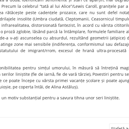
Precum la celebrul “tată al lui Alice”/Lewis Caroll, granițele par a 
a rătăcește peste cadențele prozaice, care nu sunt defel notaț
drilajele insolite (Umbra ciudată, Cleptomanii, Ceasornicul timpul
nfrarealitatea, distorsionată fantezist, în acord cu vârsta cititoril
m o proză zglobie, lăsând parcă la întâmplare, formulele familiare a
de-a v-ați ascunselea cu absurdul, rezultând geometrii (atipice) 
 atinge zone mai sensibile (indiferența, conformismul sau defazaj
a statutului de imigrant/rrom, excesul de hrană ultra-procesată 
nibilitatea pentru simțul umorului, în măsură să întrețină mag
rilor liniștite (fie de iarnă, fie de vară târzie), Povestiri pentru se
itate ce poate începe cu vârsta primei vacanțe școlare și poate ajun
ioșie, pe coperta întâi, de Alina Astăluș).
e un motiv substanțial pentru a savura tihna unor seri liniștite.
Ștafetă