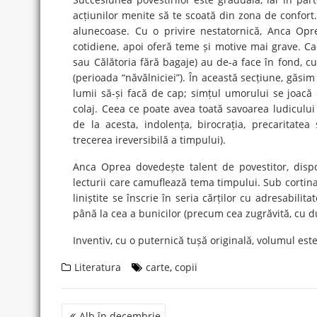
acțiunilor menite să te scoată din zona de confort. 
alunecoase. Cu o privire nestatornică, Anca Opre
cotidiene, apoi oferă teme și motive mai grave. Ca
sau Călătoria fără bagaje) au de-a face în fond, cu i
(perioada “năvălniciei”). În această secțiune, găsi
lumii să-și facă de cap; simțul umorului se joacă 
colaj. Ceea ce poate avea toată savoarea ludicului
de la acesta, indolența, birocrația, precaritate
trecerea ireversibilă a timpului).
Anca Oprea dovedește talent de povestitor, dispo
lecturii care camuflează tema timpului. Sub cortina se
liniștite se înscrie în seria cărților cu adresabil
până la cea a bunicilor (precum cea zugrăvită, cu du
Inventiv, cu o puternică tușă originală, volumul est
Literatura
carte
,
copii
Post
Alb în decembrie