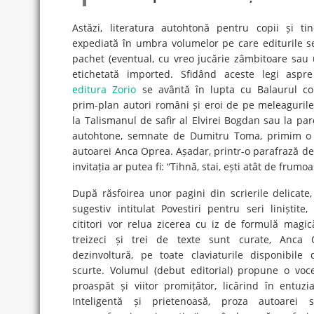
Astăzi, literatura autohtonă pentru copii și ti
expediată în umbra volumelor pe care editurile se
pachet (eventual, cu vreo jucărie zâmbitoare sau
etichetată imported. Sfidând aceste legi aspre
editura Zorio
se avântă în lupta cu Balaurul co
prim-plan autori români și eroi de pe meleaguril
la Talismanul de safir al Elvirei Bogdan sau la pa
autohtone, semnate de Dumitru Toma, primim o i
autoarei Anca Oprea. Așadar, printr-o parafrază de
invitația ar putea fi: “Tihnă, stai, ești atât de frumoa
După răsfoirea unor pagini din scrierile delicate
sugestiv intitulat Povestiri pentru seri liniștite
cititori vor relua zicerea cu iz de formulă magică
treizeci și trei de texte sunt curate, Anca
dezinvoltură, pe toate claviaturile disponibile 
scurte. Volumul (debut editorial) propune o voce
proaspăt și viitor promițător, licărind în entuzi
Inteligentă și prietenoasă, proza autoarei s