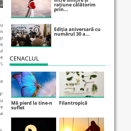
Între simțire și
rațiune călătorim
prin...
ru
Ediția aniversară cu
În
numărul 30 a...
și
de
ul
de
CENACLUL
i,
de
ă”
au
Mă pierd la tine-n
Filantropică
re
suflet
ma
ă,