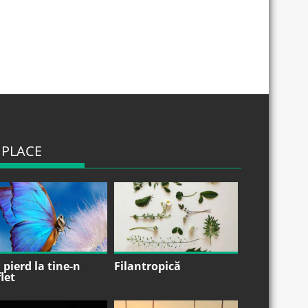
 PLACE
pierd la tine-n
Filantropică
let