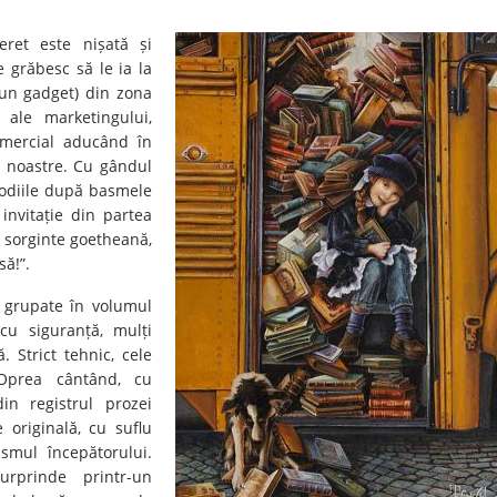
neret este nișată și
 grăbesc să le ia la
 un gadget) din zona
 ale marketingului,
mercial aducând în
e noastre. Cu gândul
rodiile după basmele
nvitație din partea
 sorginte goetheană,
să!”.
, grupate în volumul
, cu siguranță, mulți
. Strict tehnic, cele
 Oprea cântând, cu
din registrul prozei
 originală, cu suflu
asmul începătorului.
urprinde printr-un