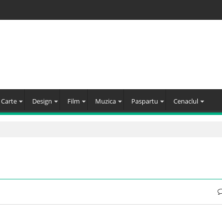
Carte
Design
Film
Muzica
Paspartu
Cenaclul
!