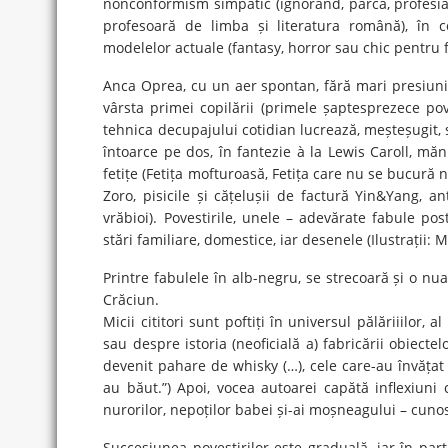
nonconformism simpatic (ignorând, parcă, profesi
profesoară de limba și literatura română), în c
modelelor actuale (fantasy, horror sau chic pentru f
Anca Oprea, cu un aer spontan, fără mari presiuni d
vârsta primei copilării (primele șaptesprezece pove
tehnica decupajului cotidian lucrează, meșteșugit, s
întoarce pe dos, în fantezie à la Lewis Caroll, măn
fetițe (Fetița mofturoasă, Fetița care nu se bucură
Zoro, pisicile și cățelușii de factură Yin&Yang, a
vrăbioi). Povestirile, unele – adevărate fabule pos
stări familiare, domestice, iar desenele (Ilustrații
Printre fabulele în alb-negru, se strecoară și o nu
Crăciun.
Micii cititori sunt poftiți în universul pălăriiilor,
sau despre istoria (neoficială a) fabricării obiecte
devenit pahare de whisky (…), cele care-au învățat
au băut.”) Apoi, vocea autoarei capătă inflexiuni
nurorilor, nepoților babei și-ai moșneagului – cuno
Succesiunea povestirilor este graduală, iar în par