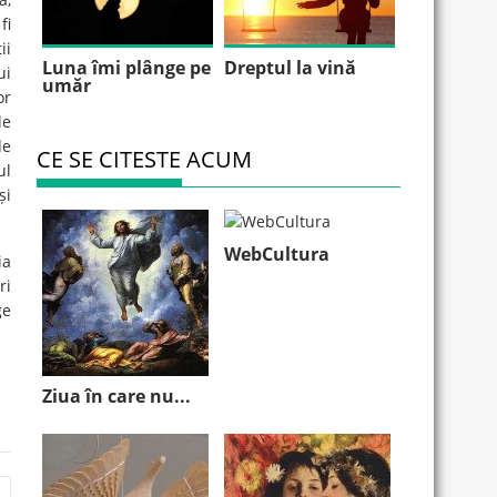
fi
ii
Luna îmi plânge pe
Dreptul la vină
ui
umăr
or
le
de
CE SE CITESTE ACUM
ul
și
WebCultura
ia
ri
ge
Ziua în care nu...