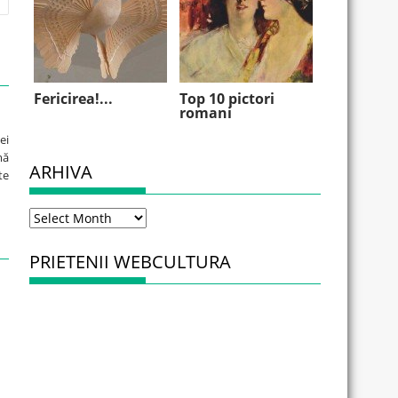
Fericirea!...
Top 10 pictori
romani
ei
mă
ARHIVA
te
Arhiva
PRIETENII WEBCULTURA